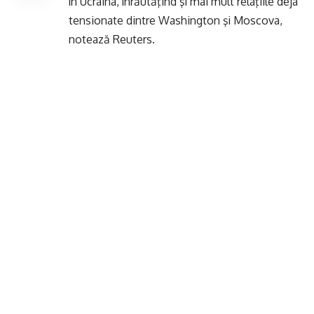
în Ucraina, înrăutăţind şi mai mult relaţiile deja
tensionate dintre Washington şi Moscova,
notează Reuters.