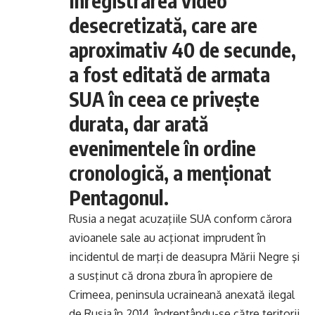
Înregistrarea video
desecretizată, care are
aproximativ 40 de secunde,
a fost editată de armata
SUA în ceea ce priveşte
durata, dar arată
evenimentele în ordine
cronologică, a menţionat
Pentagonul.
Rusia a negat acuzaţiile SUA conform cărora
avioanele sale au acţionat imprudent în
incidentul de marţi de deasupra Mării Negre şi
a susţinut că drona zbura în apropiere de
Crimeea, peninsula ucraineană anexată ilegal
de Rusia în 2014, îndreptându-se către teritorii