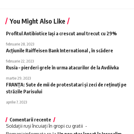
You Might Also Like
Profitul Antibiotice Iaşi a crescut anul trecut cu 29%
februarie 28, 2023
Acţiunile Raiffeisen Bank International , în scădere
februarie 22, 2023
Rusia – pierderi grele în urma atacurilor de la Avdiivka
martie 29, 2023
FRANȚA: Sute de mii de protestatari și zeci de reţinuţi pe
străzile Parisului
aprilie 7, 2023
Comentarii recente
Soldații ruși încuiați în gropi cu gratii -