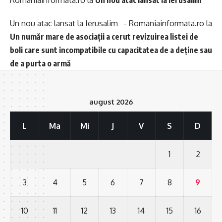
Romaniainformata.ro
la
Un nou atac lansat la Ierusalim
Un nou atac lansat la Ierusalim - Romaniainformata.ro
la
Un număr mare de asociații a cerut revizuirea listei de
boli care sunt incompatibile cu capacitatea de a deține sau
de a purta o armă
august 2026
L
Ma
Mi
J
V
S
D
1
2
3
4
5
6
7
8
9
10
11
12
13
14
15
16