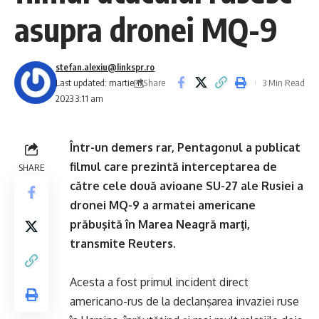
asupra dronei MQ-9
stefan.alexiu@linkspr.ro
Share
Last updated: martie 17,
3 Min Read
2023 3:11 am
Într-un demers rar, Pentagonul a publicat
filmul care prezintă interceptarea de
SHARE
către cele două avioane SU-27 ale Rusiei a
dronei MQ-9 a armatei americane
prăbuşită în Marea Neagră marţi,
transmite Reuters.
Acesta a fost primul incident direct
americano-rus de la declanşarea invaziei ruse