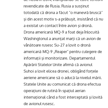
revendicate de Rusia. Rusia a susţinut
totodată că drona a făcut ”o manevră bruscă”
şi din acest motiv s-a prăbuşit, insistând că nu
a existat un contact între avion şi dronă.
Drona americană MQ-9 a foat deja înlocuită
Washingtonul a anunţat marţi că un avion de
vânătoare rusesc Su-27 a lovit o dronă
americană MQ-9 „Reaper” pentru culegere de
informaţii şi monitorizare. Departamentul
Apărării Statelor Unite afirmă că avionul
Suhoi a lovit elicea dronei, obligând forţele
aeriene americane să o aducă la nivelul mării.
Statele Unite au comunicat că drona efectua
operaţiuni de rutină în spaţiul aerian
internaţional când a fost interceptată şi lovită
de avionul rusesc.