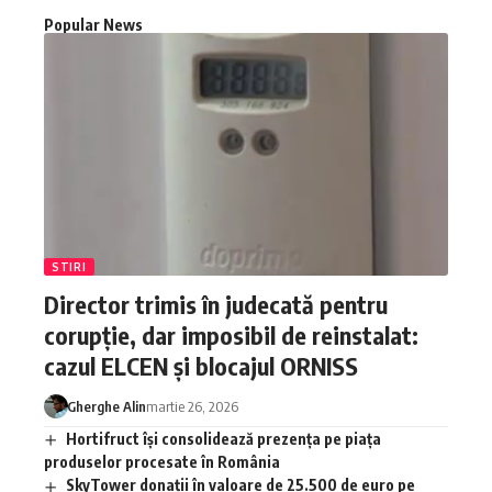
Popular News
STIRI
Director trimis în judecată pentru
corupție, dar imposibil de reinstalat:
cazul ELCEN și blocajul ORNISS
Gherghe Alin
martie 26, 2026
Hortifruct își consolidează prezența pe piața
produselor procesate în România
SkyTower donații în valoare de 25.500 de euro pe