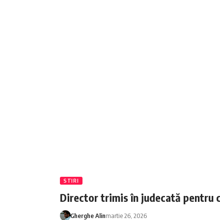
STIRI
Director trimis în judecată pentru 
Gherghe Alin
martie 26, 2026