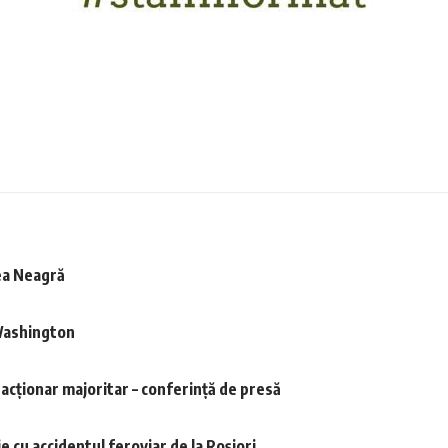
rea Neagră
 Washington
acționar majoritar – conferință de presă
e cu accidentul feroviar de la Roșiori