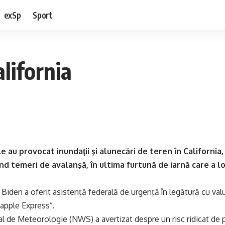
exSp
Sport
lifornia
le au provocat inundaţii şi alunecări de teren în California
ind temeri de avalanşă, în ultima furtună de iarnă care a l
 Biden a oferit asistenţă federală de urgenţă în legătură cu va
apple Express”.
al de Meteorologie (NWS) a avertizat despre un risc ridicat de p