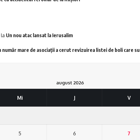
la
Un nou atac lansat la Ierusalim
 număr mare de asociații a cerut revizuirea listei de boli care s
august 2026
Mi
J
V
5
6
7