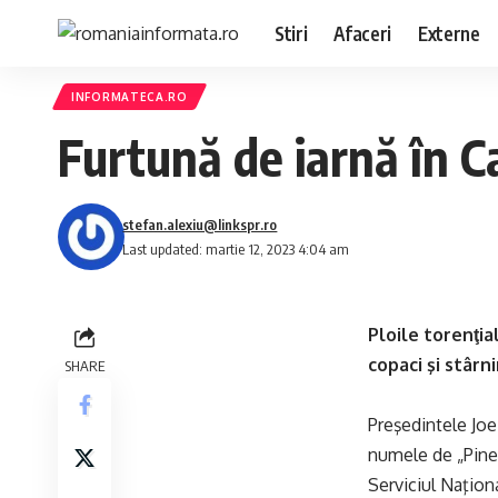
Stiri
Afaceri
Externe
INFORMATECA.RO
Furtună de iarnă în Ca
stefan.alexiu@linkspr.ro
Last updated: martie 12, 2023 4:04 am
Ploile torenţia
copaci şi stârn
SHARE
Preşedintele Joe
numele de „Pine
Serviciul Naţion