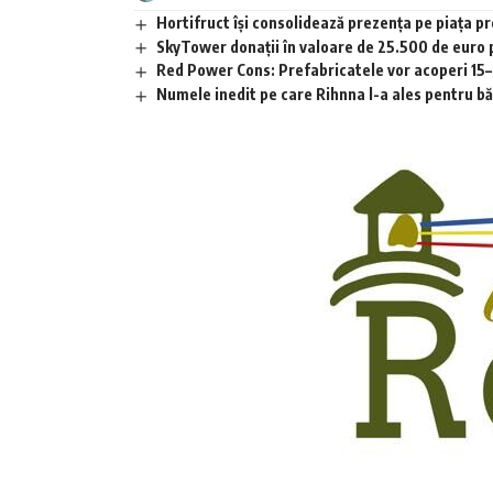
Hortifruct își consolidează prezența pe piața 
SkyTower donații în valoare de 25.500 de euro
Red Power Cons: Prefabricatele vor acoperi 15–2
Numele inedit pe care Rihnna l-a ales pentru băia