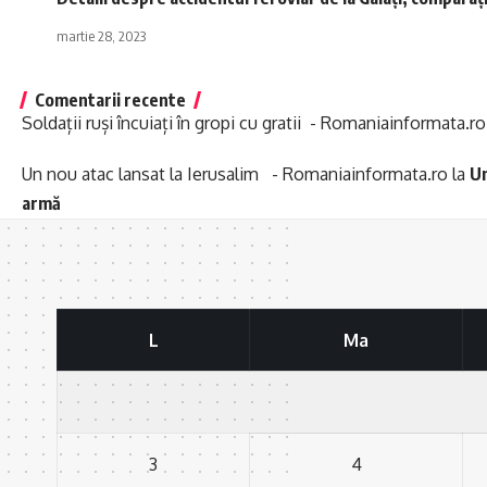
martie 28, 2023
Comentarii recente
Soldații ruși încuiați în gropi cu gratii - Romaniainformata.ro
Un nou atac lansat la Ierusalim - Romaniainformata.ro
la
Un
armă
L
Ma
3
4