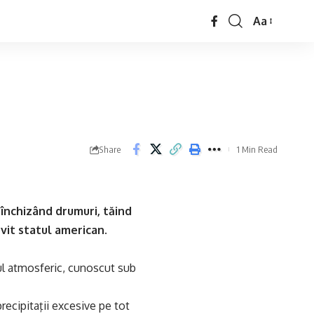
Aa
Share
1 Min Read
, închizând drumuri, tăind
ovit statul american.
lul atmosferic, cunoscut sub
recipitaţii excesive pe tot