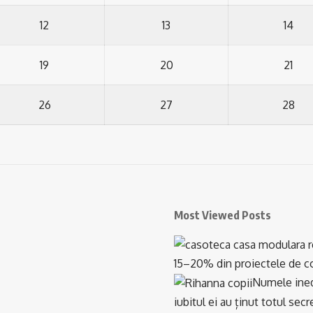
12
13
14
19
20
21
26
27
28
Most Viewed Posts
15–20% din proiectele de con
Numele inedi
iubitul ei au ținut totul se