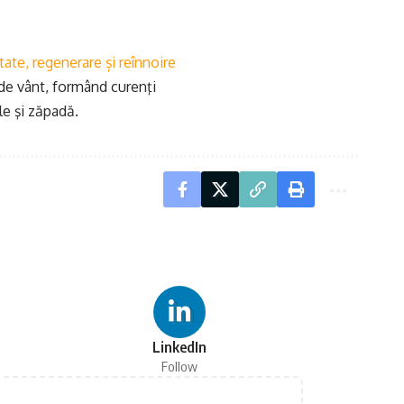
ate, regenerare și reînnoire
 de vânt, formând curenţi
le şi zăpadă.
LinkedIn
Follow