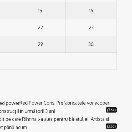
15
16
22
23
29
30
Red Power Cons: Prefabricatele vor acoperi
(374)
strucții în următorii 3 ani
t pe care Rihnna l-a ales pentru băiatul ei. Artista și
(336)
cret până acum