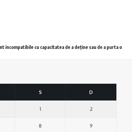
unt incompatibile cu capacitatea de a deține sau de a purta o
S
D
1
2
8
9