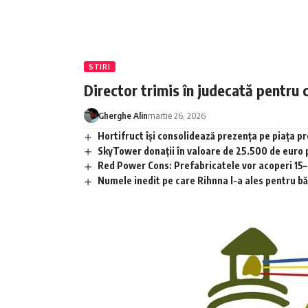
STIRI
Director trimis în judecată pentru 
Gherghe Alin
martie 26, 2026
Hortifruct își consolidează prezența pe piața 
SkyTower donații în valoare de 25.500 de euro
Red Power Cons: Prefabricatele vor acoperi 15–2
Numele inedit pe care Rihnna l-a ales pentru băia