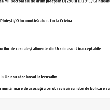
ea MT sectoarele de drum judeţean DJ 298 şi DJ 291C / Grindean
loiești / O locomotivă a luat foc la Crivina
urilor de cereale şi alimente din Ucraina sunt inacceptabile
la
Un nou atac lansat la Ierusalim
 număr mare de asociații a cerut revizuirea listei de boli care s