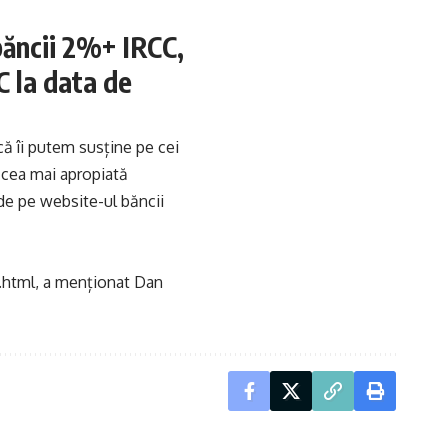
băncii 2%+ IRCC,
 la data de
ă îi putem susține pe cei
n cea mai apropiată
de pe website-ul băncii
.html
, a menționat Dan