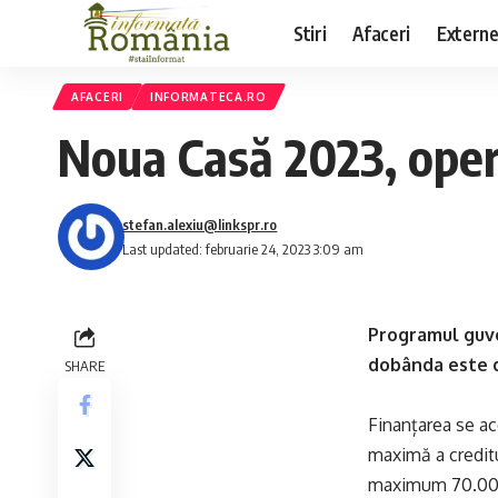
Stiri
Afaceri
Extern
AFACERI
INFORMATECA.RO
Noua Casă 2023, oper
stefan.alexiu@linkspr.ro
Last updated: februarie 24, 2023 3:09 am
Programul guve
dobânda este d
SHARE
Finanțarea se aco
maximă a creditu
maximum 70.000 e