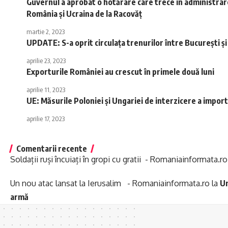
Guvernul a aprobat o hotărâre care trece în administrar
România şi Ucraina de la Racovăţ
martie 2, 2023
UPDATE: S-a oprit circulața trenurilor între București și P
aprilie 23, 2023
Exporturile României au crescut în primele două luni
aprilie 11, 2023
UE: Măsurile Poloniei şi Ungariei de interzicere a import
aprilie 17, 2023
Comentarii recente
Soldații ruși încuiați în gropi cu gratii - Romaniainformata.ro
Un nou atac lansat la Ierusalim - Romaniainformata.ro
la
Un
armă