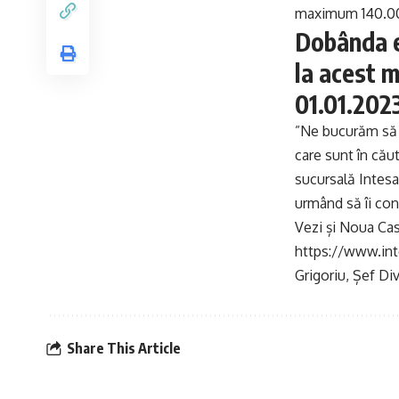
maximum 140.000 
Dobânda e
la acest 
01.01.2023
”Ne bucurăm să 
care sunt în cău
sucursală Intesa
urmând să îi cont
Vezi și
Noua Casă
https://www.int
Grigoriu, Șef Di
Share This Article