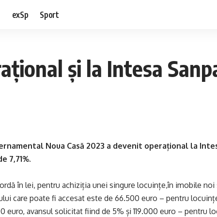
e
exSp
Sport
ațional și la Intesa San
rnamental Noua Casă 2023 a devenit operațional la Inte
e 7,71%.
rdă în lei, pentru achiziția unei singure locuințe,în imobile noi 
lui care poate fi accesat este de 66.500 euro – pentru locuințe
uro, avansul solicitat fiind de 5% și 119.000 euro – pentru loc