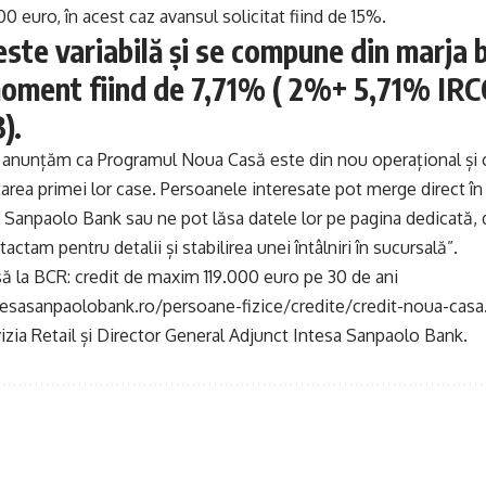
euro, în acest caz avansul solicitat fiind de 15%.
ste variabilă și se compune din marja 
moment fiind de 7,71% ( 2%+ 5,71% IRCC
).
anunțăm ca Programul Noua Casă este din nou operațional și c
tarea primei lor case. Persoanele interesate pot merge direct î
 Sanpaolo Bank sau ne pot lăsa datele lor pe pagina dedicată, 
actam pentru detalii și stabilirea unei întâlniri în sucursală”.
 la BCR: credit de maxim 119.000 euro pe 30 de ani
esasanpaolobank.ro/persoane-fizice/credite/credit-noua-casa
vizia Retail și Director General Adjunct Intesa Sanpaolo Bank.