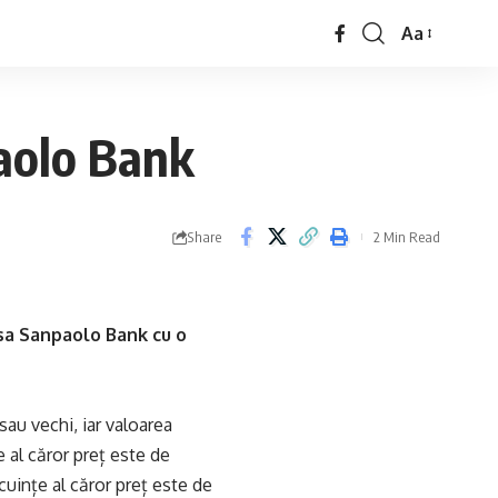
Aa
paolo Bank
Share
2 Min Read
sa Sanpaolo Bank cu o
sau vechi, iar valoarea
 al căror preț este de
uințe al căror preț este de