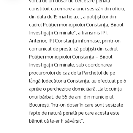
vorba de un dosar de cercetare penală
constituit ca urmare a unei sesizări din oficiu,
din data de 15 martie a.c., a poliţiştilor din
cadrul Poliţiei municipiului Constanţa, Biroul
Investigaţii Criminale”, a transmis IPJ.
Anterior, IPJ Constanţa informase, printr-un
comunicat de presă, că poliţişti din cadrul
Poliţiei municipiului Constanţa – Biroul
Investigaţii Criminale, sub coordonarea
procurorului de caz de la Parchetul de pe
lângă Judecătoria Constanţa, au efectuat pe 6
aprilie o percheziţie domiciliară, „la locuinţa
unui bărbat, de 55 de ani, din municipiul
Bucureşti, într-un dosar în care sunt sesizate
fapte de natură penală pe care acesta este
bănuit că le-ar fi săvârşit”.