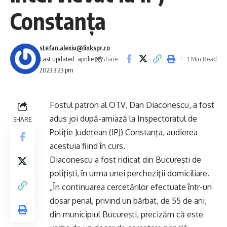
Constanța
stefan.alexiu@linkspr.ro
Share
Last updated: aprilie 6,
1 Min Read
2023 3:23 pm
Fostul patron al OTV, Dan Diaconescu, a fost
adus joi după-amiază la Inspectoratul de
SHARE
Poliţie Judeţean (IPJ) Constanţa, audierea
acestuia fiind în curs.
Diaconescu a fost ridicat din Bucureşti de
poliţişti, în urma unei percheziţii domiciliare.
„În continuarea cercetărilor efectuate într-un
dosar penal, privind un bărbat, de 55 de ani,
din municipiul Bucureşti, precizăm că este