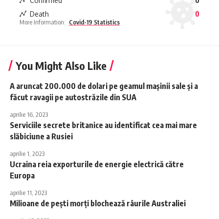
Confirmed
0
Death
0
More Information:
Covid-19 Statistics
You Might Also Like
A aruncat 200.000 de dolari pe geamul mașinii sale și a
făcut ravagii pe autostrăzile din SUA
aprilie 16, 2023
Serviciile secrete britanice au identificat cea mai mare
slăbiciune a Rusiei
aprilie 1, 2023
Ucraina reia exporturile de energie electrică către
Europa
aprilie 11, 2023
Milioane de pești morți blochează râurile Australiei