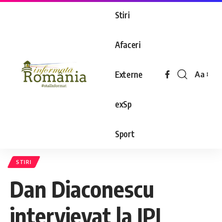
Stiri
Afaceri
Externe
Aa
exSp
Sport
STIRI
Dan Diaconescu
intervievat la IPJ