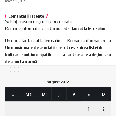
martie 18, 2023
Comentarii recente
Soldații ruși încuiați în gropi cu gratii -
Romaniainformata.ro
la
Un nou atac lansat la Ierusalim
Un nou atac lansat la Ierusalim - Romaniainformata.ro
la
Un număr mare de asociații a cerut revizuirea listei de
boli care sunt incompatibile cu capacitatea de a deține sau
de a purta o armă
august 2026
L
Ma
Mi
J
V
S
D
1
2