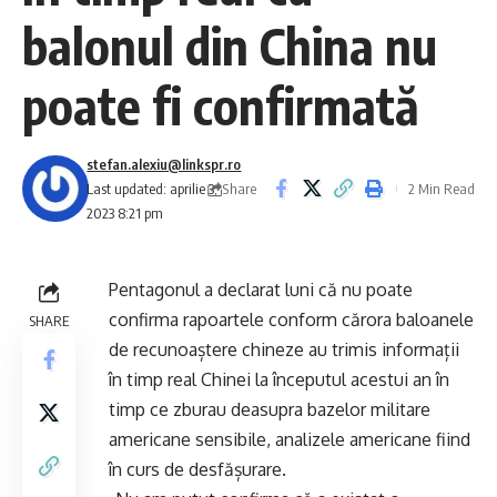
balonul din China nu
poate fi confirmată
stefan.alexiu@linkspr.ro
Share
Last updated: aprilie 3,
2 Min Read
2023 8:21 pm
Pentagonul a declarat luni că nu poate
confirma rapoartele conform cărora baloanele
SHARE
de recunoaștere chineze au trimis informații
în timp real Chinei la începutul acestui an în
timp ce zburau deasupra bazelor militare
americane sensibile, analizele americane fiind
în curs de desfășurare.