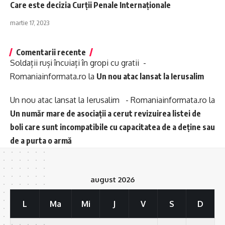
Care este decizia Curții Penale Internaționale
martie 17, 2023
Comentarii recente
Soldații ruși încuiați în gropi cu gratii -
Romaniainformata.ro
la
Un nou atac lansat la Ierusalim
Un nou atac lansat la Ierusalim - Romaniainformata.ro
la
Un număr mare de asociații a cerut revizuirea listei de
boli care sunt incompatibile cu capacitatea de a deține sau
de a purta o armă
august 2026
L
Ma
Mi
J
V
S
D