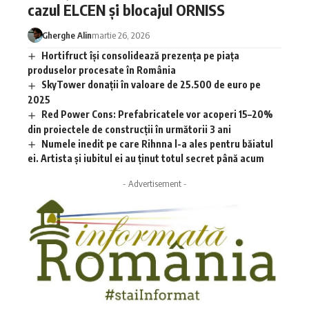
cazul ELCEN și blocajul ORNISS
Gherghe Alin
martie 26, 2026
Hortifruct își consolidează prezența pe piața
produselor procesate în România
SkyTower donații în valoare de 25.500 de euro pe
2025
Red Power Cons: Prefabricatele vor acoperi 15–20%
din proiectele de construcții în următorii 3 ani
Numele inedit pe care Rihnna l-a ales pentru băiatul
ei. Artista și iubitul ei au ținut totul secret până acum
- Advertisement -