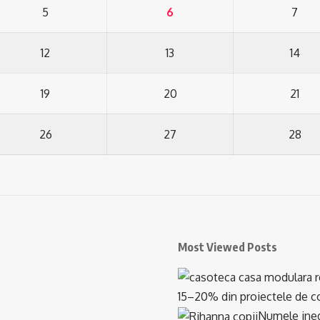
5
6
7
12
13
14
19
20
21
26
27
28
Most Viewed Posts
15–20% din proiectele de con
Numele inedi