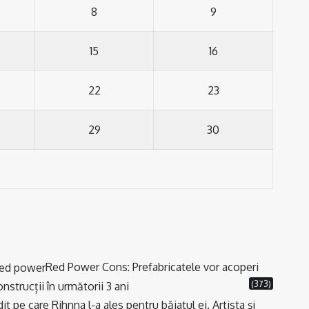
8
9
15
16
22
23
29
30
Red Power Cons: Prefabricatele vor acoperi
(373)
strucții în următorii 3 ani
t pe care Rihnna l-a ales pentru băiatul ei. Artista și