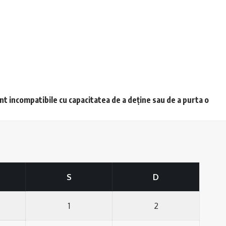
unt incompatibile cu capacitatea de a deține sau de a purta o
S
D
1
2