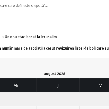
care care definește o epocă”…
la
Un nou atac lansat la Ierusalim
 număr mare de asociații a cerut revizuirea listei de boli care s
august 2026
Mi
J
V