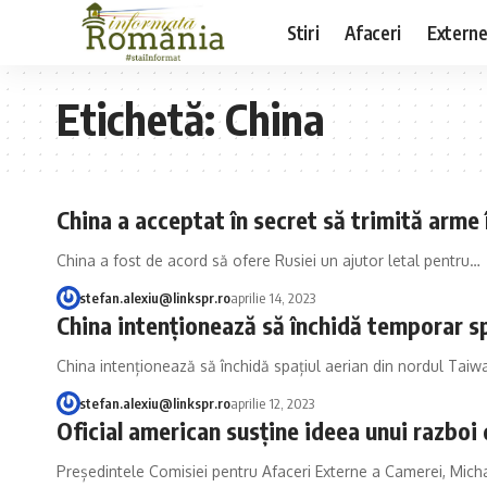
Stiri
Afaceri
Extern
Etichetă:
China
China a acceptat în secret să trimită arme
China a fost de acord să ofere Rusiei un ajutor letal pentru…
stefan.alexiu@linkspr.ro
aprilie 14, 2023
China intenționează să închidă temporar sp
China intenționează să închidă spațiul aerian din nordul Taiwa
stefan.alexiu@linkspr.ro
aprilie 12, 2023
Oficial american susține ideea unui razboi
Președintele Comisiei pentru Afaceri Externe a Camerei, Mich