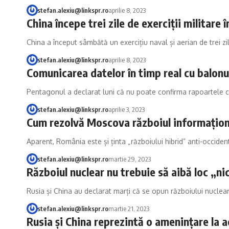
stefan.alexiu@linkspr.ro
aprilie 8, 2023
China începe trei zile de exerciții militare 
China a început sâmbătă un exercițiu naval și aerian de trei z
stefan.alexiu@linkspr.ro
aprilie 8, 2023
Comunicarea datelor în timp real cu balonu
Pentagonul a declarat luni că nu poate confirma rapoartele
stefan.alexiu@linkspr.ro
aprilie 3, 2023
Cum rezolvă Moscova războiul informațion
Aparent, România este și ținta „războiului hibrid” anti-occide
stefan.alexiu@linkspr.ro
martie 29, 2023
Războiul nuclear nu trebuie să aibă loc „n
Rusia și China au declarat marți că se opun războiului nuclea
stefan.alexiu@linkspr.ro
martie 21, 2023
Rusia și China reprezintă o amenințare la a