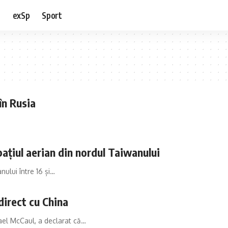
e
exSp
Sport
 în Rusia
ațiul aerian din nordul Taiwanului
nului între 16 și…
 direct cu China
ael McCaul, a declarat că…