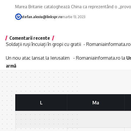
Marea Britanie cataloghează China ca reprezentând o „provo
stefan.alexiu@linkspr.ro
martie 13, 2023
Comentarii recente
Soldații ruși încuiați în gropi cu gratii - Romaniainformata.ro
Un nou atac lansat la Ierusalim - Romaniainformata.ro
la
Un
armă
L
Ma