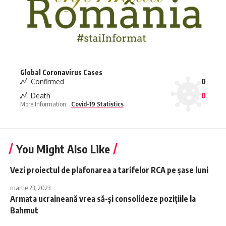
Global Coronavirus Cases
Confirmed
0
Death
0
More Information:
Covid-19 Statistics
You Might Also Like
Vezi proiectul de plafonarea a tarifelor RCA pe şase luni
martie 23, 2023
Armata ucraineană vrea să-şi consolideze poziţiile la
Bahmut