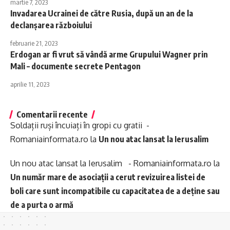
martie 7, 2023
Invadarea Ucrainei de către Rusia, după un an de la
declanșarea războiului
februarie 21, 2023
Erdogan ar fi vrut să vândă arme Grupului Wagner prin
Mali – documente secrete Pentagon
aprilie 11, 2023
Comentarii recente
Soldații ruși încuiați în gropi cu gratii -
Romaniainformata.ro
la
Un nou atac lansat la Ierusalim
Un nou atac lansat la Ierusalim - Romaniainformata.ro
la
Un număr mare de asociații a cerut revizuirea listei de
boli care sunt incompatibile cu capacitatea de a deține sau
de a purta o armă