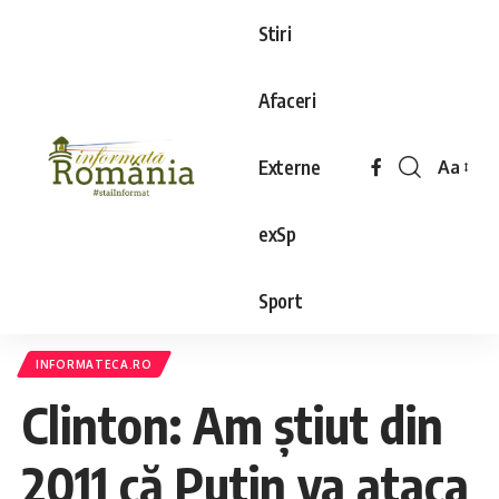
Stiri
Afaceri
Externe
Aa
exSp
Sport
INFORMATECA.RO
Clinton: Am ştiut din
2011 că Putin va ataca