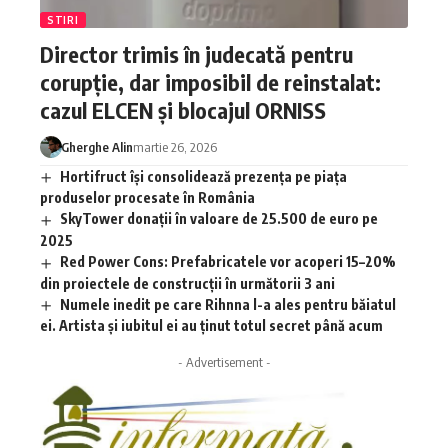
STIRI
Director trimis în judecată pentru
corupție, dar imposibil de reinstalat:
cazul ELCEN și blocajul ORNISS
Gherghe Alin
martie 26, 2026
Hortifruct își consolidează prezența pe piața
produselor procesate în România
SkyTower donații în valoare de 25.500 de euro pe
2025
Red Power Cons: Prefabricatele vor acoperi 15–20%
din proiectele de construcții în următorii 3 ani
Numele inedit pe care Rihnna l-a ales pentru băiatul
ei. Artista și iubitul ei au ținut totul secret până acum
- Advertisement -