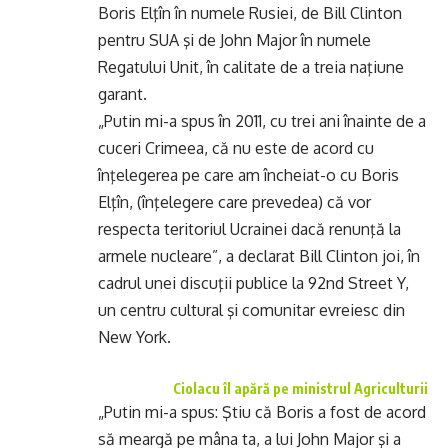
Boris Elţîn în numele Rusiei, de Bill Clinton
pentru SUA şi de John Major în numele
Regatului Unit, în calitate de a treia naţiune
garant.
„Putin mi-a spus în 2011, cu trei ani înainte de a
cuceri Crimeea, că nu este de acord cu
înţelegerea pe care am încheiat-o cu Boris
Elţîn, (înţelegere care prevedea) că vor
respecta teritoriul Ucrainei dacă renunţă la
armele nucleare”, a declarat Bill Clinton joi, în
cadrul unei discuţii publice la 92nd Street Y,
un centru cultural şi comunitar evreiesc din
New York.
Ciolacu îl apără pe ministrul Agriculturii
„Putin mi-a spus: Ştiu că Boris a fost de acord
să meargă pe mâna ta, a lui John Major şi a