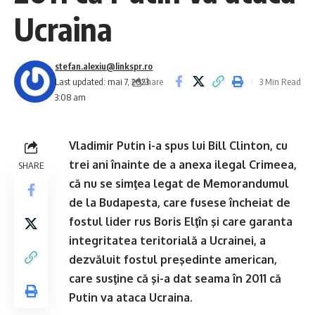
Ucraina
stefan.alexiu@linkspr.ro
Share
Last updated: mai 7, 2023
3 Min Read
3:08 am
Vladimir Putin i-a spus lui Bill Clinton, cu
trei ani înainte de a anexa ilegal Crimeea,
SHARE
că nu se simţea legat de Memorandumul
de la Budapesta, care fusese încheiat de
fostul lider rus Boris Elţîn şi care garanta
integritatea teritorială a Ucrainei, a
dezvăluit fostul preşedinte american,
care susţine că şi-a dat seama în 2011 că
Putin va ataca Ucraina.