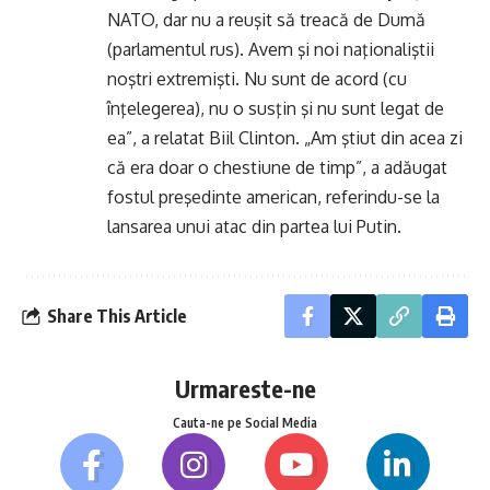
NATO, dar nu a reuşit să treacă de Dumă
(parlamentul rus). Avem şi noi naţionaliştii
noştri extremişti. Nu sunt de acord (cu
înţelegerea), nu o susţin şi nu sunt legat de
ea”, a relatat Biil Clinton. „Am ştiut din acea zi
că era doar o chestiune de timp”, a adăugat
fostul preşedinte american, referindu-se la
lansarea unui atac din partea lui Putin.
Share This Article
Urmareste-ne
Cauta-ne pe Social Media