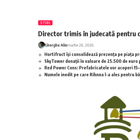
STIRI
Director trimis în judecată pentru 
Gherghe Alin
martie 26, 2026
Hortifruct își consolidează prezența pe piața 
SkyTower donații în valoare de 25.500 de euro
Red Power Cons: Prefabricatele vor acoperi 15–2
Numele inedit pe care Rihnna l-a ales pentru băia