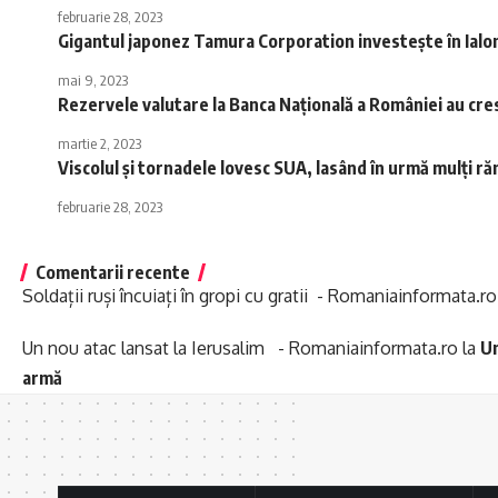
februarie 28, 2023
Gigantul japonez Tamura Corporation investește în Ialo
mai 9, 2023
Rezervele valutare la Banca Naţională a României au cre
martie 2, 2023
Viscolul și tornadele lovesc SUA, lasând în urmă mulți răn
februarie 28, 2023
Comentarii recente
Soldații ruși încuiați în gropi cu gratii - Romaniainformata.ro
Un nou atac lansat la Ierusalim - Romaniainformata.ro
la
Un
armă