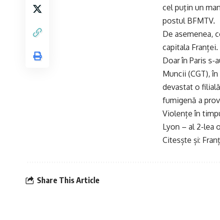
cel puţin un mani
postul BFMTV.
De asemenea, cel
capitala Franței.
Doar în Paris s-
Muncii (CGT), în
devastat o filial
fumigenă a prov
Violențe în timp
Lyon – al 2-lea o
Citesște și:
Franț
Share This Article