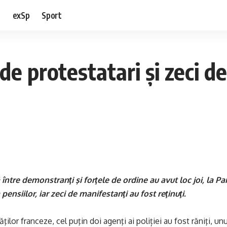
e
exSp
Sport
 protestatari și zeci de 
între demonstranţi şi forţele de ordine au avut loc joi, la Par
pensiilor, iar zeci de manifestanţi au fost reţinuţi.
ilor franceze, cel puţin doi agenţi ai poliției au fost răniţi, unu