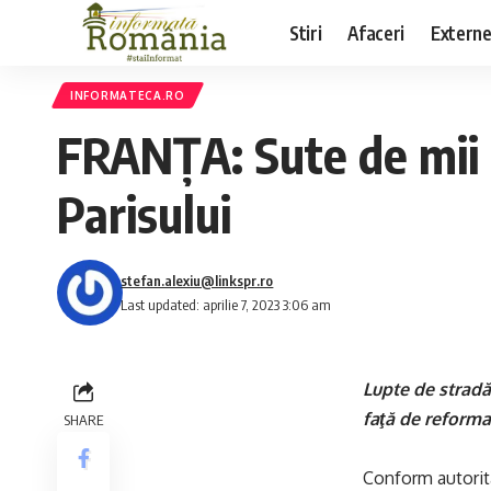
Stiri
Afaceri
Extern
INFORMATECA.RO
FRANȚA: Sute de mii de
Parisului
stefan.alexiu@linkspr.ro
Last updated: aprilie 7, 2023 3:06 am
Lupte de stradă 
faţă de reforma 
SHARE
Conform autorităţ