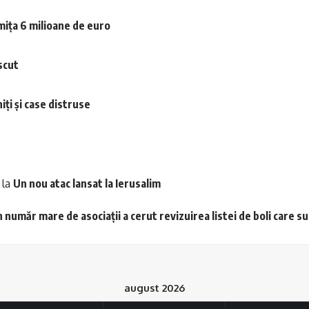
mița 6 milioane de euro
scut
iți și case distruse
la
Un nou atac lansat la Ierusalim
 număr mare de asociații a cerut revizuirea listei de boli care s
august 2026