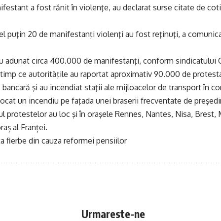
festant a fost rănit în violenţe, au declarat surse citate de cot
 puţin 20 de manifestanţi violenţi au fost reţinuţi, a comunicat
au adunat circa 400.000 de manifestanţi, conform sindicatului
 timp ce autorităţile au raportat aproximativ 90.000 de protest
ă bancară şi au incendiat staţii ale mijloacelor de transport în c
ocat un incendiu pe faţada unei braserii frecventate de preşe
ul protestelor au loc şi în oraşele Rennes, Nantes, Nisa, Brest, 
raș al Franței.
a fierbe din cauza reformei pensiilor
Urmareste-ne