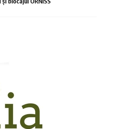
N și blocajul ORNISS