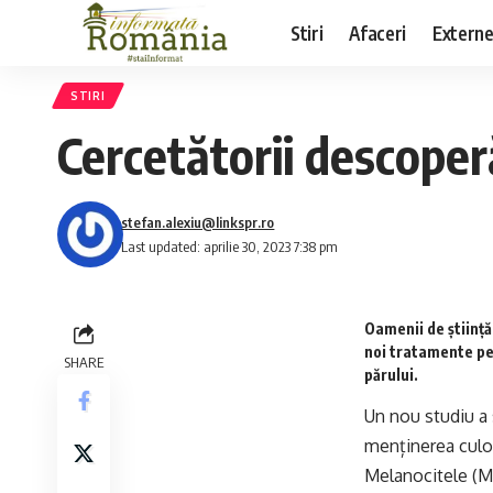
Stiri
Afaceri
Extern
STIRI
Cercetătorii descoper
stefan.alexiu@linkspr.ro
Last updated: aprilie 30, 2023 7:38 pm
Oamenii de științ
noi tratamente pe
SHARE
părului.
Un nou studiu a 
menținerea culor
Melanocitele (M