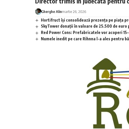
Director trimis în judecată pentru 
Gherghe Alin
martie 26, 2026
Hortifruct își consolidează prezența pe piața 
SkyTower donații în valoare de 25.500 de euro
Red Power Cons: Prefabricatele vor acoperi 15–2
Numele inedit pe care Rihnna l-a ales pentru băia