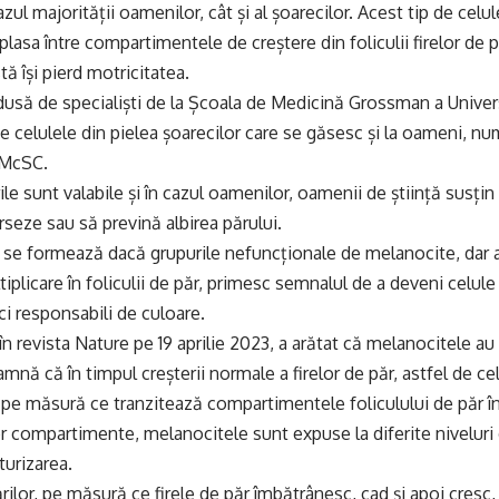
cazul majorității oamenilor, cât și al șoarecilor. Acest tip de cel
lasa între compartimentele de creștere din foliculii firelor de p
stă își pierd motricitatea.
usă de specialiști de la Școala de Medicină Grossman a Univers
e celulele din pielea șoarecilor care se găsesc și la oameni, n
 McSC.
le sunt valabile și în cazul oamenilor, oamenii de știință susți
rseze sau să prevină albirea părului.
 se formează dacă grupurile nefuncționale de melanocite, dar a
iplicare în foliculii de păr, primesc semnalul de a deveni celul
ci responsabili de culoare.
în revista Nature pe 19 aprilie 2023, a arătat că melanocitele au
amnă că în timpul creșterii normale a firelor de păr, astfel de c
i, pe măsură ce tranzitează compartimentele foliculului de păr în
or compartimente, melanocitele sunt expuse la diferite nivelur
urizarea.
ărilor, pe măsură ce firele de păr îmbătrânesc, cad și apoi cres