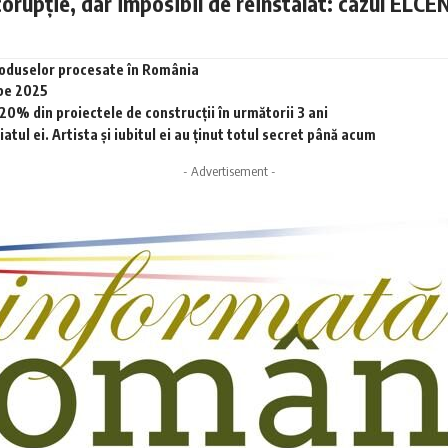
corupție, dar imposibil de reinstalat: cazul ELCE
produselor procesate în România
 pe 2025
0% din proiectele de construcții în următorii 3 ani
tul ei. Artista și iubitul ei au ținut totul secret până acum
- Advertisement -