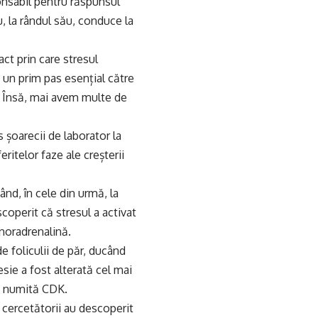
onsabil pentru răspunsul
u, la rândul său, conduce la
act prin care stresul
 un prim pas esențial către
i. Însă, mai avem multe de
 șoarecii de laborator la
eritelor faze ale creșterii
nd, în cele din urmă, la
scoperit că stresul a activat
noradrenalină.
 foliculii de păr, ducând
esie a fost alterată cel mai
nă numită CDK.
 cercetătorii au descoperit