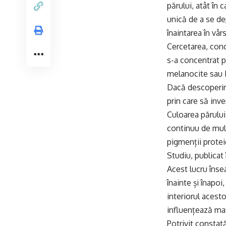
părului, atât în 
unică de a se dep
înaintarea în vâr
Cercetarea, cond
s-a concentrat p
melanocite sau
Dacă descoperiri
prin care să inve
Culoarea părului
continuu de mult
pigmenții protei
Studiu, publicat 
Acest lucru înse
înainte și înapo
interiorul acest
influențează mat
Potrivit constat