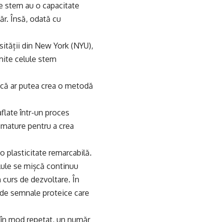
ule stem au o capacitate
ăr. Însă, odată cu
ității din New York (NYU),
umite celule stem
n că ar putea crea o metodă
flate într-un proces
e mature pentru a crea
 o plasticitate remarcabilă.
elule se mișcă continuu
 curs de dezvoltare. În
i de semnale proteice care
c, în mod repetat, un număr