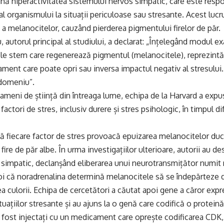
nă hiperactivitatea sistemului nervos simpatic, care este resp
al organismului la situații periculoase sau stresante. Acest lucr
 a melanocitelor, cauzând pierderea pigmentului firelor de păr.
 autorul principal al studiului, a declarat: „Înțelegând modul ex
le stem care regenerează pigmentul (melanocitele), reprezintă
ament care poate opri sau inversa impactul negativ al stresulu
 domeniu”.
meni de știință din întreaga lume, echipa de la Harvard a expus
 factori de stres, inclusiv durere și stres psihologic, în timpul dif
ă fiecare factor de stres provoacă epuizarea melanocitelor ducâ
 fire de păr albe. În urma investigațiilor ulterioare, autorii au de
simpatic, declanșând eliberarea unui neurotransmițător numit 
i că noradrenalina determină melanocitele să se îndepărteze de
ea culorii. Echipa de cercetători a căutat apoi gene a căror expr
ituațiilor stresante și au ajuns la o genă care codifică o protei
 fost injectați cu un medicament care oprește codificarea CDK,