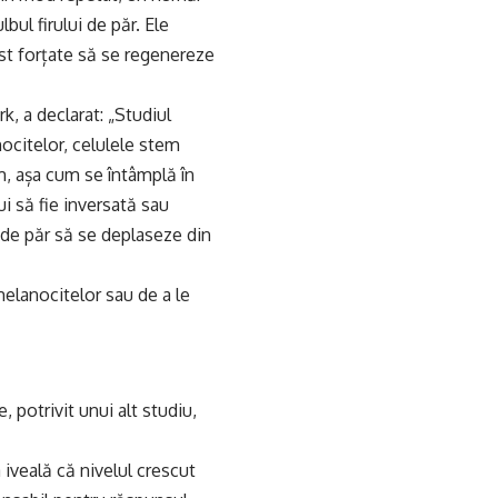
l firului de păr. Ele
fost forțate să se regenereze
, a declarat: „Studiul
ocitelor, celulele stem
m, așa cum se întâmplă în
ui să fie inversată sau
r de păr să se deplaseze din
melanocitelor sau de a le
, potrivit unui alt studiu,
iveală că nivelul crescut