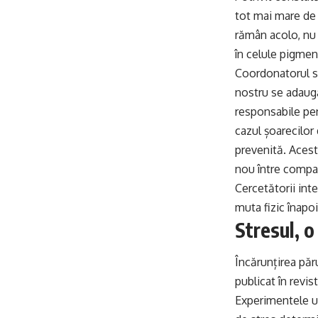
tot mai mare de 
rămân acolo, nu s
în celule pigmen
Coordonatorul st
nostru se adaugă
responsabile pen
cazul șoarecilor
prevenită. Acest
nou între compar
Cercetătorii int
muta fizic înapo
Stresul, o
Încărunțirea păru
publicat în revis
Experimentele un