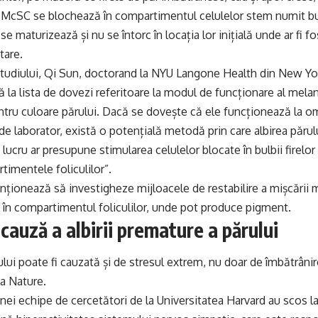
McSC se blochează în compartimentul celulelor stem numit bulbu
e maturizează și nu se întorc în locația lor inițială unde ar fi 
tare.
udiului, Qi Sun, doctorand la NYU Langone Health din New York
 la lista de dovezi referitoare la modul de funcționare al melan
tru culoare părului. Dacă se dovește că ele funcționează la o
 de laborator, există o potențială metodă prin care albirea părul
 lucru ar presupune stimularea celulelor blocate în bulbii firelo
timentele foliculilor”.
enționează să investigheze mijloacele de restabilire a mișcării 
i în compartimentul foliculilor, unde pot produce pigment.
 cauză a albirii premature a părului
lui poate fi cauzată și de stresul extrem, nu doar de îmbătrânire
ta Nature.
ei echipe de cercetători de la Universitatea Harvard au scos la 