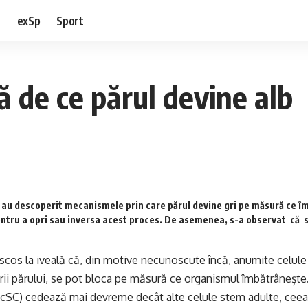
e
exSp
Sport
ă de ce părul devine alb
ă au descoperit mecanismele prin care părul devine gri pe măsură ce î
ntru a opri sau inversa acest proces. De asemenea, s-a observat că s
scos la iveală că, din motive necunoscute încă, anumite celul
ii părului, se pot bloca pe măsură ce organismul îmbătrânește
cSC) cedează mai devreme decât alte celule stem adulte, ceea 