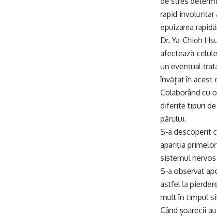
de stres determi
rapid involuntar 
epuizarea rapidă
Dr. Ya-Chieh Hsu,
afectează celule
un eventual trat
învățat în acest
Colaborând cu oa
diferite tipuri de
părului.
S-a descoperit c
apariția primelor
sistemul nervos 
S-a observat apo
astfel la pierder
mult în timpul s
Când șoarecii au