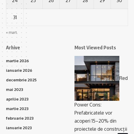
24
25
26
27
28
29
30
31
« mart.
Arhive
Most Viewed Posts
martie 2026
ianuarie 2026
Red
decembrie 2025
mai 2023
aprilie 2023
Power Cons:
martie 2023
Prefabricatele vor
februarie 2023
acoperi 15–20% din
ianuarie 2023
proiectele de construcții