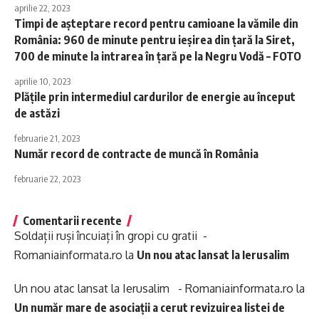
aprilie 22, 2023
Timpi de aşteptare record pentru camioane la vămile din
România: 960 de minute pentru ieşirea din ţară la Siret,
700 de minute la intrarea în ţară pe la Negru Vodă – FOTO
aprilie 10, 2023
Plățile prin intermediul cardurilor de energie au început
de astăzi
februarie 21, 2023
Număr record de contracte de muncă în România
februarie 22, 2023
Comentarii recente
Soldații ruși încuiați în gropi cu gratii -
Romaniainformata.ro
la
Un nou atac lansat la Ierusalim
Un nou atac lansat la Ierusalim - Romaniainformata.ro
la
Un număr mare de asociații a cerut revizuirea listei de