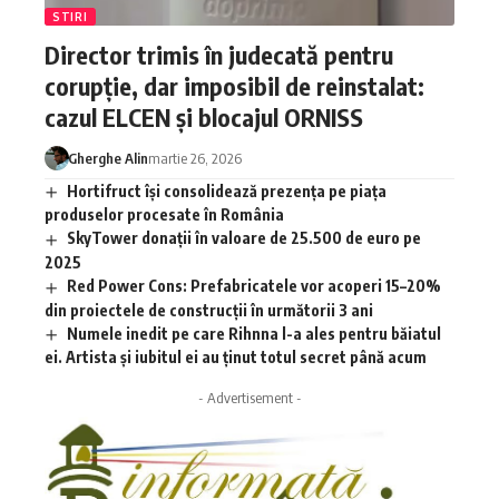
STIRI
Director trimis în judecată pentru
corupție, dar imposibil de reinstalat:
cazul ELCEN și blocajul ORNISS
Gherghe Alin
martie 26, 2026
Hortifruct își consolidează prezența pe piața
produselor procesate în România
SkyTower donații în valoare de 25.500 de euro pe
2025
Red Power Cons: Prefabricatele vor acoperi 15–20%
din proiectele de construcții în următorii 3 ani
Numele inedit pe care Rihnna l-a ales pentru băiatul
ei. Artista și iubitul ei au ținut totul secret până acum
- Advertisement -