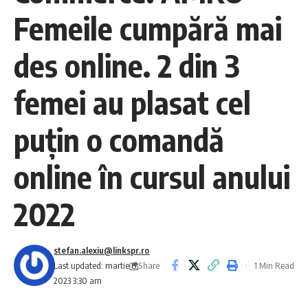
Femeile cumpără mai
des online. 2 din 3
femei au plasat cel
puţin o comandă
online în cursul anului
2022
stefan.alexiu@linkspr.ro
Share
Last updated: martie 8,
1 Min Read
2023 3:30 am