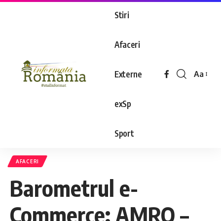
Stiri
Afaceri
Externe
Aa
exSp
Sport
AFACERI
Barometrul e-
Commerce: AMRO –