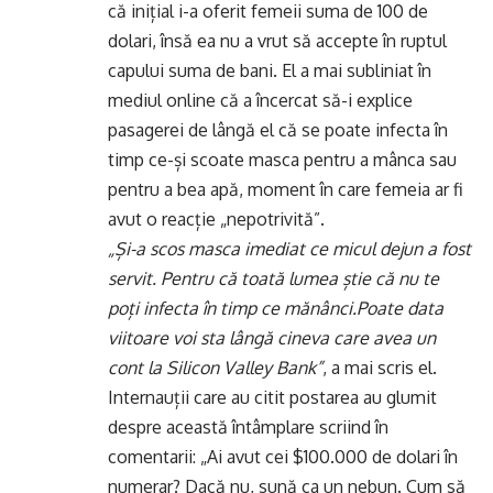
că inițial i-a oferit femeii suma de 100 de
dolari, însă ea nu a vrut să accepte în ruptul
capului suma de bani. El a mai subliniat în
mediul online că a încercat să-i explice
pasagerei de lângă el că se poate infecta în
timp ce-și scoate masca pentru a mânca sau
pentru a bea apă, moment în care femeia ar fi
avut o reacție „nepotrivită”.
„Și-a scos masca imediat ce micul dejun a fost
servit. Pentru că toată lumea știe că nu te
poți infecta în timp ce mănânci.Poate data
viitoare voi sta lângă cineva care avea un
cont la Silicon Valley Bank”
, a mai scris el.
Internauții care au citit postarea au glumit
despre această întâmplare scriind în
comentarii: „Ai avut cei $100.000 de dolari în
numerar? Dacă nu, sună ca un nebun. Cum să