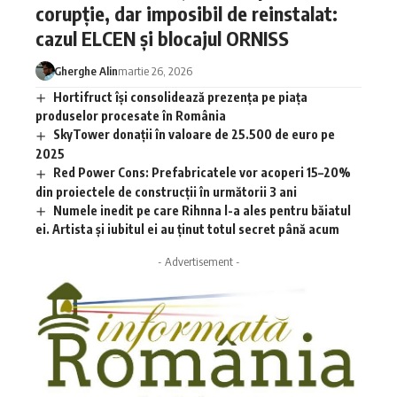
corupție, dar imposibil de reinstalat:
cazul ELCEN și blocajul ORNISS
Gherghe Alin
martie 26, 2026
Hortifruct își consolidează prezența pe piața
produselor procesate în România
SkyTower donații în valoare de 25.500 de euro pe
2025
Red Power Cons: Prefabricatele vor acoperi 15–20%
din proiectele de construcții în următorii 3 ani
Numele inedit pe care Rihnna l-a ales pentru băiatul
ei. Artista și iubitul ei au ținut totul secret până acum
- Advertisement -