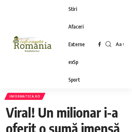
Stiri
Afaceri
Externe
Aa
exSp
Sport
INFORMATECA.RO
Viral! Un milionar i-a
oferit o sumă imensă