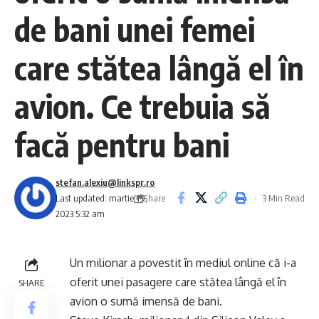
de bani unei femei
care stătea lângă el în
avion. Ce trebuia să
facă pentru bani
stefan.alexiu@linkspr.ro
Share
Last updated: martie 19,
3 Min Read
2023 5:32 am
Un milionar a povestit în mediul online că i-a
oferit unei pasagere care stătea lângă el în
SHARE
avion o sumă imensă de bani.