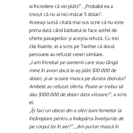
ai încredere că vei plăti?”, „Probabil ea a
crezut că nu ai nici măcar 5 dolari”.
Aceeași sursă citată mai sus scrie că nu este
prima dată când bărbatul le face astfel de
oferte pasagerilor și aceștia refuză. Cu trei
zile înainte, el a scris pe Twitter că două
persoane au refuzat cereri similare.
„I-am întrebat pe oamenii care stau lângă
mine în avion dacă le-aș plăti $10.000 de
dolari, și-ar scoate masca pe durata zborului?
Ambele au refuzat oferta. Poate ar trebui să
dau $100.000 de dolari data viitoare?”
, a scris
el.
„Îți faci un obicei din a oferi bani femeilor la
întâmplare pentru a îndepărta învelișurile de
pe corpul lor în aer?”
,
„Am purtat mască în