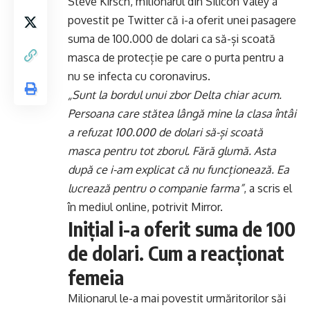
Steve Kirsch, milionarul din Silicon Valey a
povestit pe Twitter că i-a oferit unei pasagere
suma de 100.000 de dolari ca să-și scoată
masca de protecție pe care o purta pentru a
nu se infecta cu coronavirus.
„Sunt la bordul unui zbor Delta chiar acum.
Persoana care stătea lângă mine la clasa întâi
a refuzat 100.000 de dolari să-și scoată
masca pentru tot zborul. Fără glumă. Asta
după ce i-am explicat că nu funcționează. Ea
lucrează pentru o companie farma”
, a scris el
în mediul online, potrivit
Mirror
.
Inițial i-a oferit suma de 100
de dolari. Cum a reacționat
femeia
Milionarul le-a mai povestit urmăritorilor săi