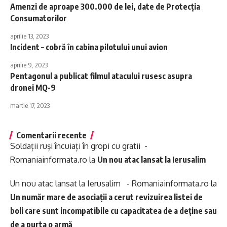
Amenzi de aproape 300.000 de lei, date de Protecţia
Consumatorilor
aprilie 13, 2023
Incident – cobră în cabina pilotului unui avion
aprilie 9, 2023
Pentagonul a publicat filmul atacului rusesc asupra
dronei MQ-9
martie 17, 2023
Comentarii recente
Soldații ruși încuiați în gropi cu gratii -
Romaniainformata.ro
la
Un nou atac lansat la Ierusalim
Un nou atac lansat la Ierusalim - Romaniainformata.ro
la
Un număr mare de asociații a cerut revizuirea listei de
boli care sunt incompatibile cu capacitatea de a deține sau
de a purta o armă