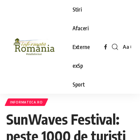
Stiri
Afaceri
Externe
Aa
exSp
Sport
INFORMATECA.RO
SunWaves Festival:
peste 1000 de turiști