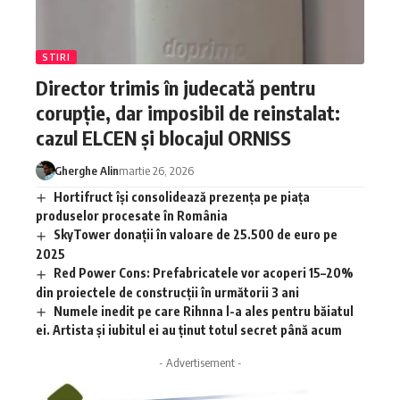
STIRI
Director trimis în judecată pentru
corupție, dar imposibil de reinstalat:
cazul ELCEN și blocajul ORNISS
Gherghe Alin
martie 26, 2026
Hortifruct își consolidează prezența pe piața
produselor procesate în România
SkyTower donații în valoare de 25.500 de euro pe
2025
Red Power Cons: Prefabricatele vor acoperi 15–20%
din proiectele de construcții în următorii 3 ani
Numele inedit pe care Rihnna l-a ales pentru băiatul
ei. Artista și iubitul ei au ținut totul secret până acum
- Advertisement -