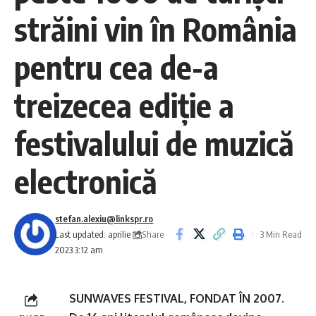
străini vin în România
pentru cea de-a
treizecea ediție a
festivalului de muzică
electronică
stefan.alexiu@linkspr.ro
Share
Last updated: aprilie 15,
3 Min Read
2023 3:12 am
SUNWAVES FESTIVAL, FONDAT ÎN 2007.