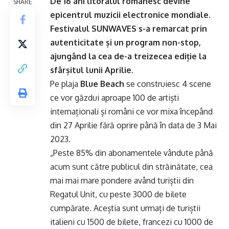
De 16 ani litoralul românesc devine
SHARE
epicentrul muzicii electronice mondiale.
Festivalul SUNWAVES s-a remarcat prin
autenticitate și un program non-stop,
ajungând la cea de-a treizecea ediție la
sfârșitul lunii Aprilie.
Pe plaja
Blue Beach
se construiesc 4 scene
ce vor găzdui aproape 100 de artiști
internaționali și români ce vor mixa începând
din 27 Aprilie fără oprire până în data de 3 Mai
2023.
„Peste 85% din abonamentele vândute până
acum sunt către publicul din străinătate, cea
mai mai mare pondere având turiștii din
Regatul Unit, cu peste 3000 de bilete
cumpărate. Aceștia sunt urmați de turiștii
italieni cu 1500 de bilete, francezi cu 1000 de