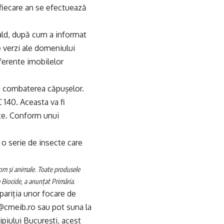
 fiecare an se efectuează
ald, după cum a informat
e verzi ale domeniului
aferente imobilelor
ru combaterea căpușelor.
 140. Aceasta va fi
ate. Conform unui
o serie de insecte care
 om și animale. Toate produsele
 Biocide, a anunțat Primăria.
apariția unor focare de
ri@cmeib.ro sau pot suna la
piului București, acest