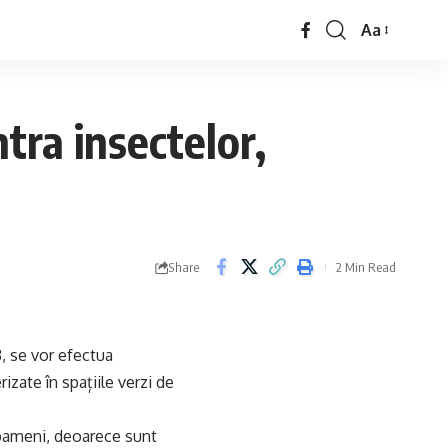
Aa
tra insectelor,
Share
2 Min Read
, se vor efectua
izate în spațiile verzi de
 oameni, deoarece sunt