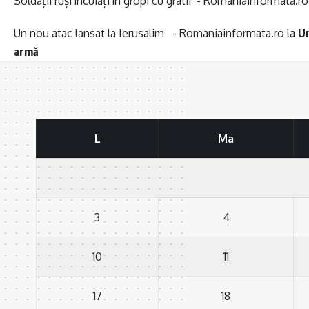
Soldații ruși încuiați în gropi cu gratii - Romaniainformata.ro
Un nou atac lansat la Ierusalim - Romaniainformata.ro
la
Un
armă
L
Ma
3
4
10
11
17
18