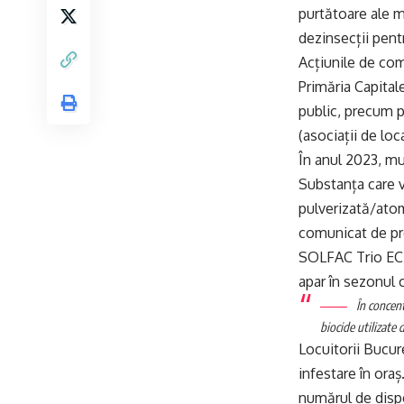
purtătoare ale m
dezinsecții pen
Acțiunile de com
Primăria Capital
public, precum pa
(asociații de loc
În anul 2023, mu
Substanța care v
pulverizată/atom
comunicat de pre
SOLFAC Trio EC 1
apar în sezonul c
În concent
biocide utilizate
Locuitorii Bucur
infestare în ora
numărul de dispe