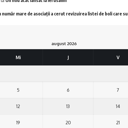
la
Un nou atac lansat la Ierusalim
 număr mare de asociații a cerut revizuirea listei de boli care s
august 2026
Mi
J
V
5
6
7
12
13
14
19
20
21