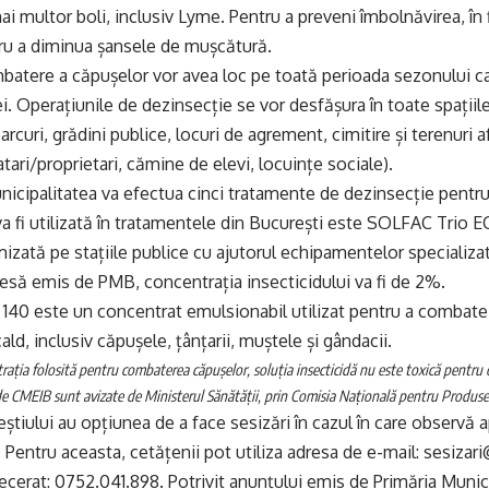
ai multor boli, inclusiv Lyme. Pentru a preveni îmbolnăvirea, în
tru a diminua șansele de mușcătură.
batere a căpușelor vor avea loc pe toată perioada sezonului c
ei. Operațiunile de dezinsecție se vor desfășura în toate spațiil
rcuri, grădini publice, locuri de agrement, cimitire și terenuri 
atari/proprietari, cămine de elevi, locuințe sociale).
nicipalitatea va efectua cinci tratamente de dezinsecție pent
a fi utilizată în tratamentele din București este SOLFAC Trio EC
izată pe stațiile publice cu ajutorul echipamentelor specializ
să emis de PMB, concentrația insecticidului va fi de 2%.
40 este un concentrat emulsionabil utilizat pentru a combate 
ald, inclusiv căpușele, țânțarii, muștele și gândacii.
rația folosită pentru combaterea căpușelor, soluția insecticidă nu este toxică pentru
 de CMEIB sunt avizate de Ministerul Sănătății, prin Comisia Națională pentru Produse
eștiului au opțiunea de a face sesizări în cazul în care observă 
ș. Pentru aceasta, cetățenii pot utiliza adresa de e-mail: sesiza
cerat: 0752.041.898. Potrivit anunțului emis de Primăria Munici