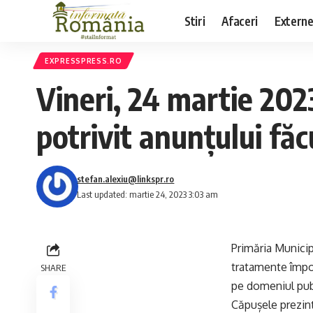
Stiri
Afaceri
Extern
EXPRESSPRESS.RO
Vineri, 24 martie 202
potrivit anunțului f
stefan.alexiu@linkspr.ro
Last updated: martie 24, 2023 3:03 am
Primăria Municip
tratamente împot
SHARE
pe domeniul pub
Căpușele prezint