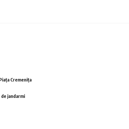
n Piața Cremenița
t de jandarmi