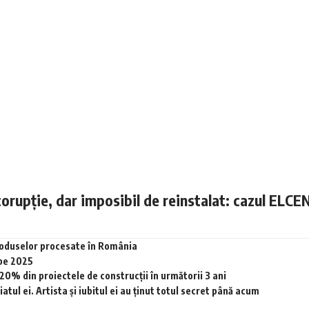
corupție, dar imposibil de reinstalat: cazul ELCE
produselor procesate în România
 pe 2025
0% din proiectele de construcții în următorii 3 ani
tul ei. Artista și iubitul ei au ținut totul secret până acum