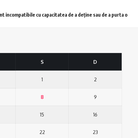
unt incompatibile cu capacitatea de a deține sau de a purta o
S
D
1
2
8
9
15
16
22
23