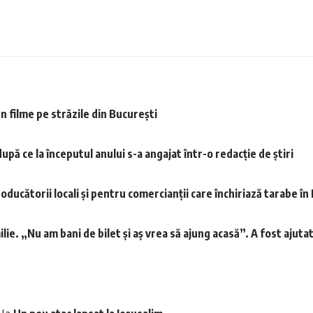
 filme pe străzile din București
pă ce la începutul anului s-a angajat într-o redacție de știri
oducătorii locali și pentru comercianții care închiriază tarabe î
lie. „Nu am bani de bilet și aș vrea să ajung acasă”. A fost ajuta