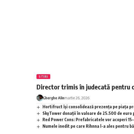
STIRI
Director trimis în judecată pentru 
Gherghe Alin
martie 26, 2026
Hortifruct își consolidează prezența pe piața 
SkyTower donații în valoare de 25.500 de euro
Red Power Cons: Prefabricatele vor acoperi 15–2
Numele inedit pe care Rihnna l-a ales pentru băia