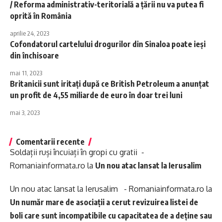
/ Reforma administrativ-teritorială a ţării nu va putea fi
oprită în România
aprilie 24, 2023
Cofondatorul cartelului drogurilor din Sinaloa poate ieși
din închisoare
mai 11, 2023
Britanicii sunt iritați după ce British Petroleum a anunțat
un profit de 4,55 miliarde de euro în doar trei luni
mai 3, 2023
Comentarii recente
Soldații ruși încuiați în gropi cu gratii -
Romaniainformata.ro
la
Un nou atac lansat la Ierusalim
Un nou atac lansat la Ierusalim - Romaniainformata.ro
la
Un număr mare de asociații a cerut revizuirea listei de
boli care sunt incompatibile cu capacitatea de a deține sau