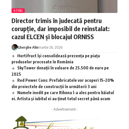
STIRI
Director trimis în judecată pentru
corupție, dar imposibil de reinstalat:
cazul ELCEN și blocajul ORNISS
Gherghe Alin
martie 26, 2026
Hortifruct își consolidează prezența pe piața
produselor procesate în România
SkyTower donații în valoare de 25.500 de euro pe
2025
Red Power Cons: Prefabricatele vor acoperi 15–20%
din proiectele de construcții în următorii 3 ani
Numele inedit pe care Rihnna l-a ales pentru băiatul
ei. Artista și iubitul ei au ținut totul secret până acum
- Advertisement -