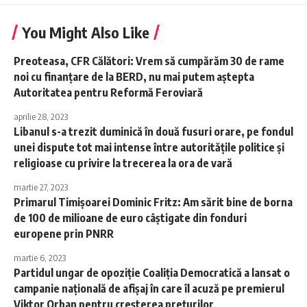
You Might Also Like
Preoteasa, CFR Călători: Vrem să cumpărăm 30 de rame
noi cu finanţare de la BERD, nu mai putem aştepta
Autoritatea pentru Reformă Feroviară
aprilie 28, 2023
Libanul s-a trezit duminică în două fusuri orare, pe fondul
unei dispute tot mai intense între autorităţile politice şi
religioase cu privire la trecerea la ora de vară
martie 27, 2023
Primarul Timişoarei Dominic Fritz: Am sărit bine de borna
de 100 de milioane de euro câştigate din fonduri
europene prin PNRR
martie 6, 2023
Partidul ungar de opoziţie Coaliţia Democratică a lansat o
campanie naţională de afişaj în care îl acuză pe premierul
Viktor Orban pentru creşterea preţurilor