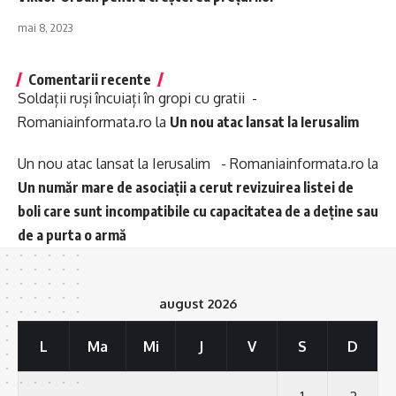
mai 8, 2023
Comentarii recente
Soldații ruși încuiați în gropi cu gratii -
Romaniainformata.ro
la
Un nou atac lansat la Ierusalim
Un nou atac lansat la Ierusalim - Romaniainformata.ro
la
Un număr mare de asociații a cerut revizuirea listei de
boli care sunt incompatibile cu capacitatea de a deține sau
de a purta o armă
august 2026
L
Ma
Mi
J
V
S
D