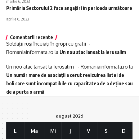
martie 6, 2023
Primăria Sectorului 2 face angajări în perioada următoare
aprilie 6, 2023
Comentarii recente
Soldații ruși încuiați în gropi cu gratii -
Romaniainformata.ro
la
Un nou atac lansat la Ierusalim
Un nou atac lansat la Ierusalim - Romaniainformata.ro
la
Un număr mare de asociații a cerut revizuirea listei de
boli care sunt incompatibile cu capacitatea de a deține sau
de a purta o armă
august 2026
L
Ma
Mi
J
V
S
D