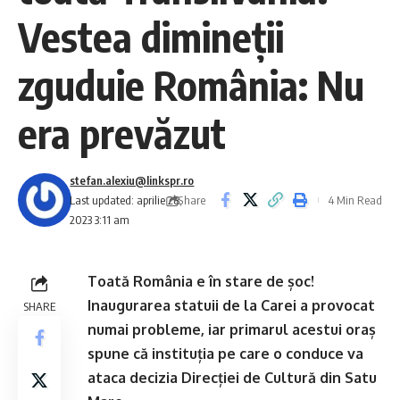
Vestea dimineții
zguduie România: Nu
era prevăzut
stefan.alexiu@linkspr.ro
Share
Last updated: aprilie 28,
4 Min Read
2023 3:11 am
Toată România e în stare de șoc!
Inaugurarea statuii de la Carei a provocat
SHARE
numai probleme, iar primarul acestui oraș
spune că instituția pe care o conduce va
ataca decizia Direcției de Cultură din Satu