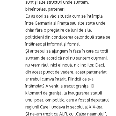
sunt şi alte structuri unde suntem,
bineînţeles, parteneri.
Eu aş dori să văd situaţia cum se întâmplă
între Germania şi Franţa sau alte state unde,
chiar fără o pregătire de luni de zile,
politicieni din conducerea celor două state se
întâlnesc şi informal şi formal.
Şi ar trebui să ajungem în faza în care cu toţii
suntem de acord că noi nu suntem duşmani,
nu vrem răul, nici ei nouă, nici noi lor. Deci,
din acest punct de vedere, acest parteneriat
ar trebui cumva întărit. Fiindcă ce s-a
întâmplat? A venit, a trecut graniţa, 10
kilometri de graniţă, la inaugurarea statuii
unui poet, om politic, care a fost şi deputatul
regiunii Carei, undeva în secolul al XIX-lea.
Şi ne-am trezit cu AUR, cu „Calea neamului”,