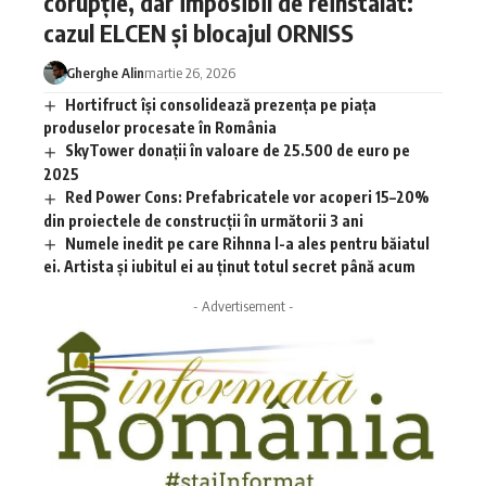
corupție, dar imposibil de reinstalat:
cazul ELCEN și blocajul ORNISS
Gherghe Alin
martie 26, 2026
Hortifruct își consolidează prezența pe piața
produselor procesate în România
SkyTower donații în valoare de 25.500 de euro pe
2025
Red Power Cons: Prefabricatele vor acoperi 15–20%
din proiectele de construcții în următorii 3 ani
Numele inedit pe care Rihnna l-a ales pentru băiatul
ei. Artista și iubitul ei au ținut totul secret până acum
- Advertisement -