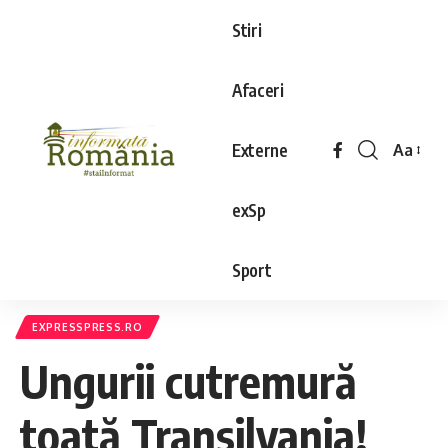
Stiri
Afaceri
Externe
Aa
exSp
Sport
EXPRESSPRESS.RO
Ungurii cutremură
toată Transilvania!