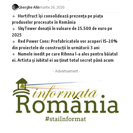
Gherghe Alin
martie 26, 2026
Hortifruct își consolidează prezența pe piața
produselor procesate în România
SkyTower donații în valoare de 25.500 de euro pe
2025
Red Power Cons: Prefabricatele vor acoperi 15–20%
din proiectele de construcții în următorii 3 ani
Numele inedit pe care Rihnna l-a ales pentru băiatul
ei. Artista și iubitul ei au ținut totul secret până acum
- Advertisement -