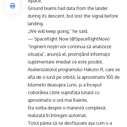
ispace.
Ground teams had data from the lander
during its descent, but lost the signal before
landing.
„We will keep going,” he said.
— Spaceflight Now (@SpaceflightNow)
”Inginerii noştri vor continua să analizeze
situaţia”, anunţă el, promiţând informaţii
suplimentare imediat ce este posibil.
Aselenizatorul programului Hakuto-R, care se
afla de o lună pe orbită, la aproximativ 100 de
kilometri deasupra Lunii, şi-a început
coborârea către suprafaţa lunară cu
aproximativ o oră mai înainte.
Era vorba despre o manevră complexă,
realizată în întregim automat.
Totul părea să se desfăşoare aşa cum s-a