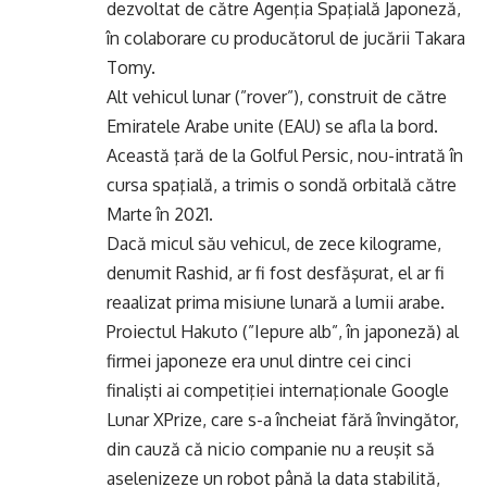
dezvoltat de către Agenţia Spaţială Japoneză,
în colaborare cu producătorul de jucării Takara
Tomy.
Alt vehicul lunar (”rover”), construit de către
Emiratele Arabe unite (EAU) se afla la bord.
Această ţară de la Golful Persic, nou-intrată în
cursa spaţială, a trimis o sondă orbitală către
Marte în 2021.
Dacă micul său vehicul, de zece kilograme,
denumit Rashid, ar fi fost desfăşurat, el ar fi
reaalizat prima misiune lunară a lumii arabe.
Proiectul Hakuto (”Iepure alb”, în japoneză) al
firmei japoneze era unul dintre cei cinci
finalişti ai competiţiei internaţionale Google
Lunar XPrize, care s-a încheiat fără învingător,
din cauză că nicio companie nu a reuşit să
aselenizeze un robot până la data stabilită,