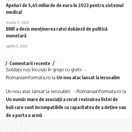
Apeluri de 5,45 miliarde de euro în 2023 pentru sistemul
medical
martie 9, 2023
BNR a decis menţinerea ratei dobânzii de politică
monetară
aprilie 5, 2023
Comentarii recente
Soldații ruși încuiați în gropi cu gratii -
Romaniainformata.ro
la
Un nou atac lansat la Ierusalim
Un nou atac lansat la Ierusalim - Romaniainformata.ro
la
Un număr mare de asociații a cerut revizuirea listei de
boli care sunt incompatibile cu capacitatea de a deține sau
de a purta o armă