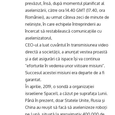
prevăzut, însă, după momentul planificat al
aselenizării, către ora 14.40 GMT (17.40, ora
României), au urmat câteva zeci de minute de
nelinişte, în care echipele întreprinderii au
încercat să restabilească comunicaţiile cu
aselenizatorul.
CEO-ul a luat cuvântul în transmisiunea video
directă a societăţii, a anunţat vestea proastă
şi a dat asigurări că ispace îşi va continua
”eforturile în vederea unor viitoare misiuni”.
Succesul acestei misiuni era departe de a fi
garantat.
În aprilie, 2019, o sondă a organizaţiei
israeliene SpaceIL a căzut pe suprafaţa Lunii.
Până în prezent, doar Statele Unite, Rusia şi
China au reuşit să facă să aselenizeze roboţi
pe Lună, situată la aproximativ 400.000 de