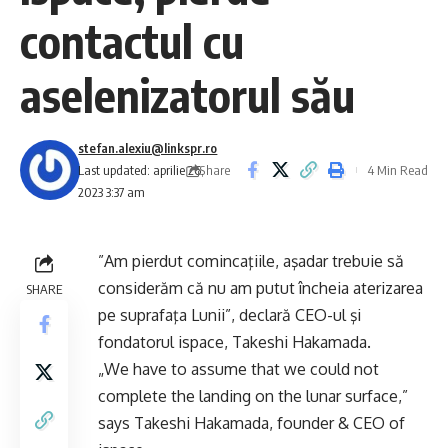
contactul cu
aselenizatorul său
stefan.alexiu@linkspr.ro
Share
Last updated: aprilie 26,
4 Min Read
2023 3:37 am
”Am pierdut comincaţiile, aşadar trebuie să
considerăm că nu am putut încheia aterizarea
SHARE
pe suprafaţa Lunii”, declară CEO-ul şi
fondatorul ispace, Takeshi Hakamada.
„We have to assume that we could not
complete the landing on the lunar surface,”
says Takeshi Hakamada, founder & CEO of