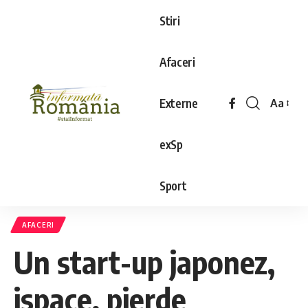
Stiri
Afaceri
Externe
Aa
exSp
Sport
AFACERI
Un start-up japonez,
ispace, pierde