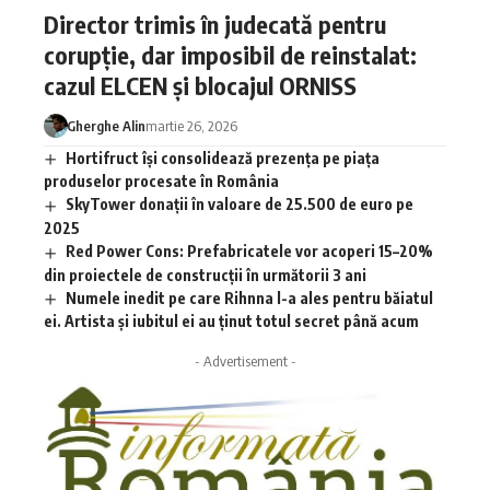
Director trimis în judecată pentru
corupție, dar imposibil de reinstalat:
cazul ELCEN și blocajul ORNISS
Gherghe Alin
martie 26, 2026
Hortifruct își consolidează prezența pe piața
produselor procesate în România
SkyTower donații în valoare de 25.500 de euro pe
2025
Red Power Cons: Prefabricatele vor acoperi 15–20%
din proiectele de construcții în următorii 3 ani
Numele inedit pe care Rihnna l-a ales pentru băiatul
ei. Artista și iubitul ei au ținut totul secret până acum
- Advertisement -