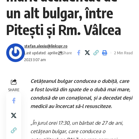
un alt bulgar, între
Pitești și Rm. Vâlcea
stefan.alexiu@linkspr.ro
Share
Last updated: aprilie 24,
2 Min Read
2023 3:07 am
Cetățeanul bulgar conducea o dubiță, care
a fost lovită din spate de o dubă mai mare,
SHARE
condusă de un conațional, și a decedat deși
medicii au încercat să-l resusciteze.
„
În jurul orei 17:30, un bărbat de 27 de ani,
cetățean bulgar, care conducea o