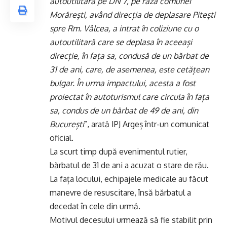
autoutilitară pe DN 7, pe raza comunei
Morărești, având direcția de deplasare Pitești
spre Rm. Vâlcea, a intrat în coliziune cu o
autoutilitară care se deplasa în aceeași
direcție, în fața sa, condusă de un bărbat de
31 de ani, care, de asemenea, este cetățean
bulgar. În urma impactului, acesta a fost
proiectat în autoturismul care circula în fața
sa, condus de un bărbat de 49 de ani, din
București
”, arată IPJ Argeș într-un comunicat
oficial.
La scurt timp după evenimentul rutier,
bărbatul de 31 de ani a acuzat o stare de rău.
La fața locului, echipajele medicale au făcut
manevre de resuscitare, însă bărbatul a
decedat în cele din urmă.
Motivul decesului urmează să fie stabilit prin