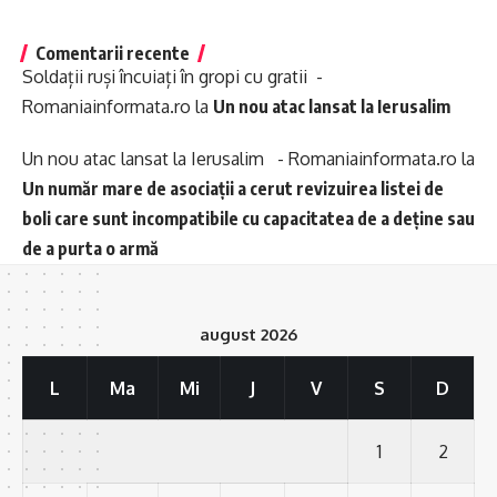
Comentarii recente
Soldații ruși încuiați în gropi cu gratii -
Romaniainformata.ro
la
Un nou atac lansat la Ierusalim
Un nou atac lansat la Ierusalim - Romaniainformata.ro
la
Un număr mare de asociații a cerut revizuirea listei de
boli care sunt incompatibile cu capacitatea de a deține sau
de a purta o armă
august 2026
L
Ma
Mi
J
V
S
D
1
2