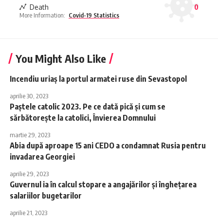
Death
0
More Information:
Covid-19 Statistics
You Might Also Like
Incendiu uriaș la portul armatei ruse din Sevastopol
aprilie 30, 2023
Paștele catolic 2023. Pe ce dată pică și cum se
sărbătorește la catolici, Învierea Domnului
martie 29, 2023
Abia după aproape 15 ani CEDO a condamnat Rusia pentru
invadarea Georgiei
aprilie 29, 2023
Guvernul ia în calcul stopare a angajărilor și înghețarea
salariilor bugetarilor
aprilie 21, 2023