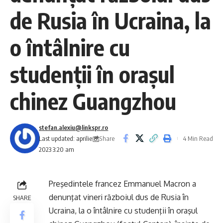
de Rusia în Ucraina, la
o întâlnire cu
studenţii în oraşul
chinez Guangzhou
stefan.alexiu@linkspr.ro
Share
Last updated: aprilie 8,
4 Min Read
2023 3:20 am
Preşedintele francez Emmanuel Macron a
denunţat vineri războiul dus de Rusia în
SHARE
Ucraina, la o întâlnire cu studenţii în oraşul