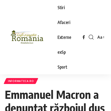
Stiri
Afaceri
Externe
Aa
exSp
Sport
INFORMATECA.RO
Emmanuel Macron a
denunţat războiul dus