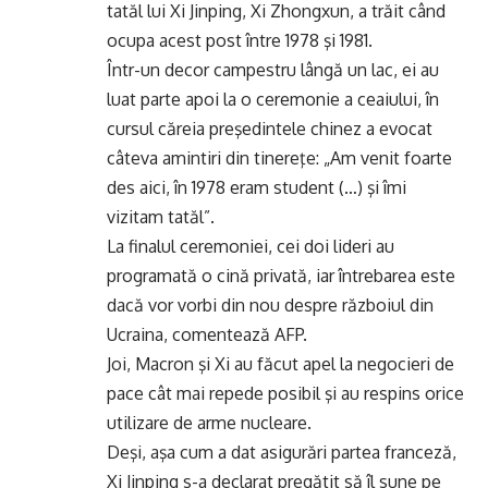
tatăl lui Xi Jinping, Xi Zhongxun, a trăit când
ocupa acest post între 1978 şi 1981.
Într-un decor campestru lângă un lac, ei au
luat parte apoi la o ceremonie a ceaiului, în
cursul căreia preşedintele chinez a evocat
câteva amintiri din tinereţe: „Am venit foarte
des aici, în 1978 eram student (…) şi îmi
vizitam tatăl”.
La finalul ceremoniei, cei doi lideri au
programată o cină privată, iar întrebarea este
dacă vor vorbi din nou despre războiul din
Ucraina, comentează AFP.
Joi, Macron şi Xi au făcut apel la negocieri de
pace cât mai repede posibil şi au respins orice
utilizare de arme nucleare.
Deşi, aşa cum a dat asigurări partea franceză,
Xi Jinping s-a declarat pregătit să îl sune pe