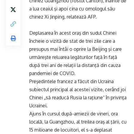
chinez Guangzhou (fostul Canton), înainte de
a lua ceaiul şi apoi cina cu omologul său
chinez Xi Jinping, relatează AFP.
Deplasarea în acest oraş din sudul Chinei
încheie o vizită de stat de trei zile care a
presupus mai întâi o oprire la Beijing şi care
urmăreşte reluarea legăturilor faţă în faţă
după trei ani de relaţii la distanţă din cauza
pandemiei de COVID.
Preşedintele francez a făcut din Ucraina
subiectul principal al acestei vizite, cerând joi
Chinei „să readucă Rusia la raţiune” în privinţa
Ucrainei.
Ajuns în cursul după-amiezii de vineri, ora
locală, la Guangzhou, al treilea oraş al ţării, cu
15 milioane de locuitori, el s-a deplasat