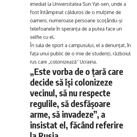
imediat la Universitatea Sun Yat-sen, unde a
fost întâmpinat călduros de o mulţime de
oameni, numeroase persoane scoţându-şi
telefoanele în speranţa de a putea face un
selfie cu el.
În sala de sport a campusului, el a denunţat, în
faţa unui public de o mie de studenţi, războiul
rus care „colonizează” Ucraina.
„Este vorba de o ţară care
decide să îşi colonizeze
vecinul, să nu respecte
regulile, să desfăşoare
arme, să invadeze”, a
insistat el, făcând referire
la Rusia.