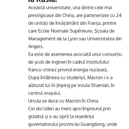
Această universitate, una dintre cele mai
prestigioase din China, are parteneriate cu 24
de unităţi de învăţământ din Franţa, printre
care Ecole Normale Supérieure, Şcoala de
Management de la Lyon sau Universitatea din
Angers.
Ea este de asemenea asociată unui consorţiu
de şcoli de ingineri în cadrul Institutului
franco-chinez privind energia nucleară.
După întâlnirea cu studenţii, Macron i s-a
alăturat lui Xi Jinping pe insula Shamian, în
centrul oraşului.
Ursula se duce cu Macron în China
Cei doi lideri au mers apoi împreună prin
grădină şi s-au oprit la reşedinţa
guvernatorului provinciei Guangdong, unde