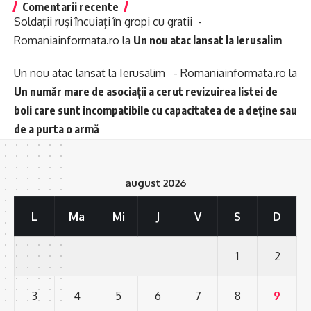
Comentarii recente
Soldații ruși încuiați în gropi cu gratii -
Romaniainformata.ro
la
Un nou atac lansat la Ierusalim
Un nou atac lansat la Ierusalim - Romaniainformata.ro
la
Un număr mare de asociații a cerut revizuirea listei de
boli care sunt incompatibile cu capacitatea de a deține sau
de a purta o armă
august 2026
L
Ma
Mi
J
V
S
D
1
2
3
4
5
6
7
8
9