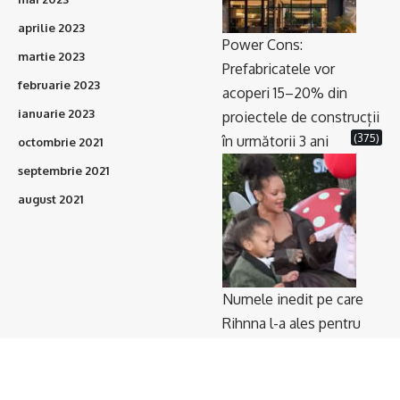
aprilie 2023
Power Cons:
martie 2023
Prefabricatele vor
februarie 2023
acoperi 15–20% din
ianuarie 2023
proiectele de construcții
(375)
în următorii 3 ani
octombrie 2021
septembrie 2021
august 2021
Numele inedit pe care
Rihnna l-a ales pentru
băiatul ei. Artista și
iubitul ei au ținut totul
(336)
secret până acum