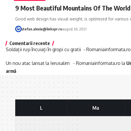
9 Most Beautiful Mountains Of The World
Good web design has visual weight, is optimized for various 
stefan.alexiu@linkspr.ro
august 26, 2021
Comentarii recente
Soldații ruși încuiați în gropi cu gratii - Romaniainformata.ro
Un nou atac lansat la Ierusalim - Romaniainformata.ro
la
Un
armă
L
Ma