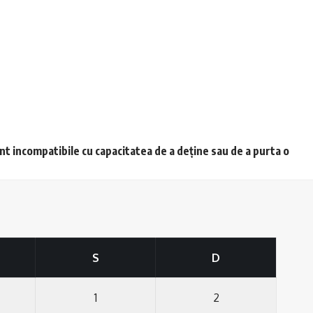
unt incompatibile cu capacitatea de a deține sau de a purta o
S
D
1
2