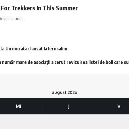
 For Trekkers In This Summer
devices, and…
la
Un nou atac lansat la Ierusalim
 număr mare de asociații a cerut revizuirea listei de boli care s
august 2026
Mi
J
V