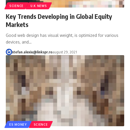
SCIENCE
U.K NEWS
Key Trends Developing in Global Equity
Markets
Good web design has visual weight, is optimized for various
devices, and…
stefan.alexiu@linkspr.ro
august 29, 2021
ES MONEY
SCIENCE