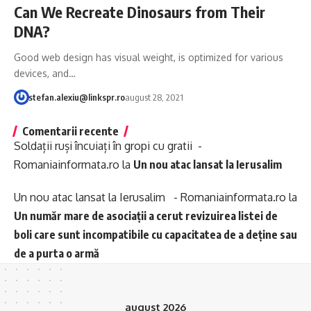
Can We Recreate Dinosaurs from Their
DNA?
Good web design has visual weight, is optimized for various
devices, and…
stefan.alexiu@linkspr.ro
august 28, 2021
Comentarii recente
Soldații ruși încuiați în gropi cu gratii -
Romaniainformata.ro
la
Un nou atac lansat la Ierusalim
Un nou atac lansat la Ierusalim - Romaniainformata.ro
la
Un număr mare de asociații a cerut revizuirea listei de
boli care sunt incompatibile cu capacitatea de a deține sau
de a purta o armă
august 2026