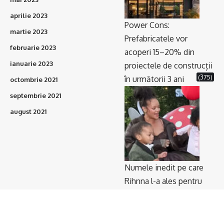
aprilie 2023
Power Cons:
martie 2023
Prefabricatele vor
februarie 2023
acoperi 15–20% din
ianuarie 2023
proiectele de construcții
(375)
în următorii 3 ani
octombrie 2021
septembrie 2021
august 2021
Numele inedit pe care
Rihnna l-a ales pentru
băiatul ei. Artista și
iubitul ei au ținut totul
(336)
secret până acum