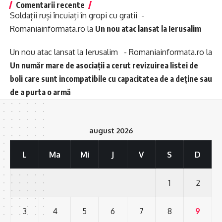
Comentarii recente
Soldații ruși încuiați în gropi cu gratii -
Romaniainformata.ro
la
Un nou atac lansat la Ierusalim
Un nou atac lansat la Ierusalim - Romaniainformata.ro
la
Un număr mare de asociații a cerut revizuirea listei de
boli care sunt incompatibile cu capacitatea de a deține sau
de a purta o armă
august 2026
L
Ma
Mi
J
V
S
D
1
2
3
4
5
6
7
8
9