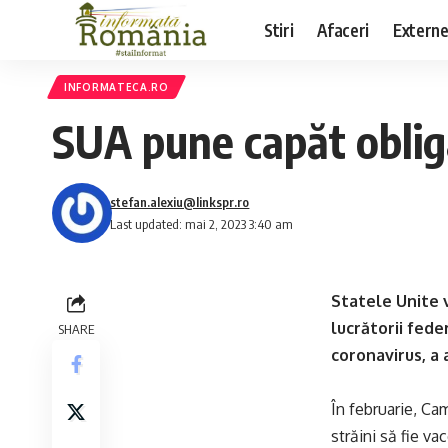
Stiri
Afaceri
Extern
INFORMATECA.RO
SUA pune capăt oblig
stefan.alexiu@linkspr.ro
Last updated: mai 2, 2023 3:40 am
Statele Unite v
lucrătorii fede
SHARE
coronavirus, a 
În februarie, Ca
străini să fie va