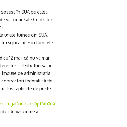
re sosesc în SUA pe calea
 de vaccinare ale Centrelor
i.
 la unele turnee din SUA,
a şi juca liber în turneele
 cu 12 mai, că nu va mai
terestre şi feriboturi să fie
le impuse de administraţia
contractori federali să fie
 au fost aplicate de peste
eza legală într-o săptămână
inţei de vaccinare a