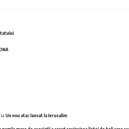
ntatului
e DNA
la
Un nou atac lansat la Ierusalim
 număr mare de asociații a cerut revizuirea listei de boli care s