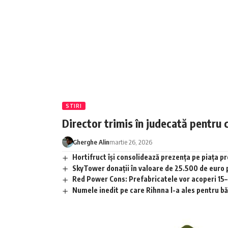
STIRI
Director trimis în judecată pentru 
Gherghe Alin
martie 26, 2026
Hortifruct își consolidează prezența pe piața 
SkyTower donații în valoare de 25.500 de euro
Red Power Cons: Prefabricatele vor acoperi 15–2
Numele inedit pe care Rihnna l-a ales pentru băia