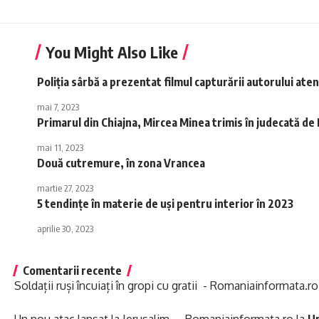
You Might Also Like
Poliția sârbă a prezentat filmul capturării autorului ate
mai 7, 2023
Primarul din Chiajna, Mircea Minea trimis în judecată d
mai 11, 2023
Două cutremure, în zona Vrancea
martie 27, 2023
5 tendințe în materie de uși pentru interior în 2023
aprilie 30, 2023
Comentarii recente
Soldații ruși încuiați în gropi cu gratii - Romaniainformata.ro
Un nou atac lansat la Ierusalim - Romaniainformata.ro
la
Un