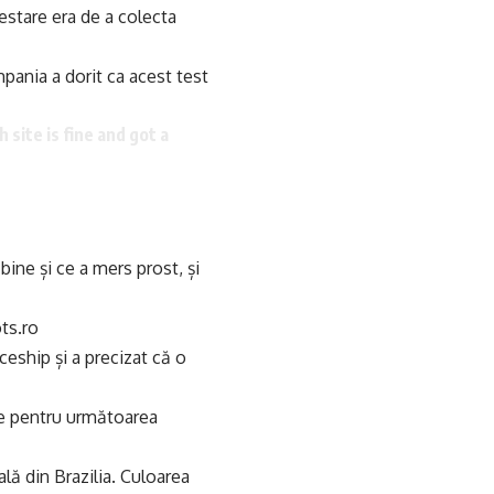
estare era de a colecta
ania a dorit ca acest test
 site is fine and got a
ine și ce a mers prost, și
ots.ro
eship și a precizat că o
te pentru următoarea
ală din Brazilia. Culoarea