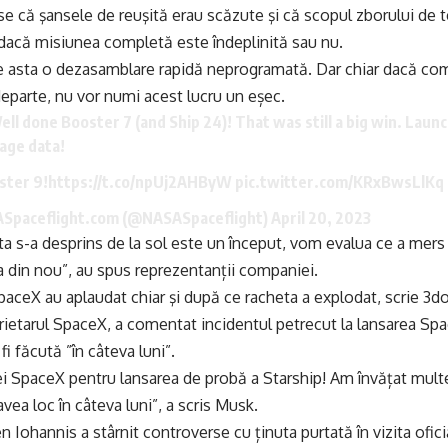
e că şansele de reuşită erau scăzute şi că scopul zborului de t
 dacă misiunea completă este îndeplinită sau nu.
asta o dezasamblare rapidă neprogramată. Dar chiar dacă comp
parte, nu vor numi acest lucru un eșec.
ll done Booster 7 (and Ship 24)! That was still a big win. Launch
tage data!
ster 9!
https://t.co/npUj2AHByW
pic.twitter.com/KRxBwsLlKq
ASpaceflight.com (@NASASpaceflight)
April 20, 2023
ta s-a desprins de la sol este un început, vom evalua ce a mers b
 din nou”, au spus reprezentanții companiei.
SpaceX au aplaudat chiar şi după ce racheta a explodat, scrie 3d
ietarul SpaceX, a comentat incidentul petrecut la lansarea Spac
fi făcută ”în câteva luni”.
pei SpaceX pentru lansarea de probă a Starship! Am învățat mul
avea loc în câteva luni”, a scris Musk.
 Iohannis a stârnit controverse cu ținuta purtată în vizita ofici