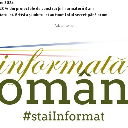
 pe 2025
0% din proiectele de construcții în următorii 3 ani
tul ei. Artista și iubitul ei au ținut totul secret până acum
- Advertisement -