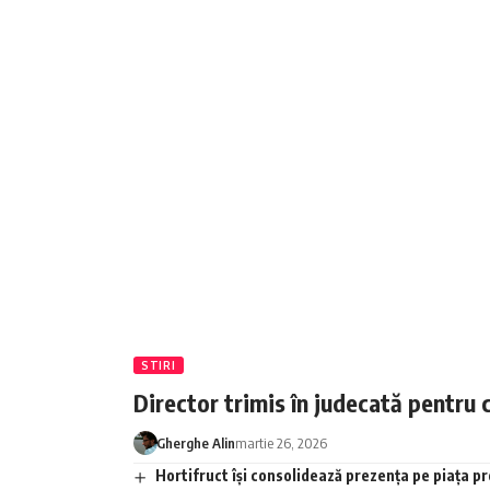
STIRI
Director trimis în judecată pentru 
Gherghe Alin
martie 26, 2026
Hortifruct își consolidează prezența pe piața 