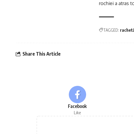
rochiei a atras to
TAGGED:
rachet
Share This Article
Facebook
Like