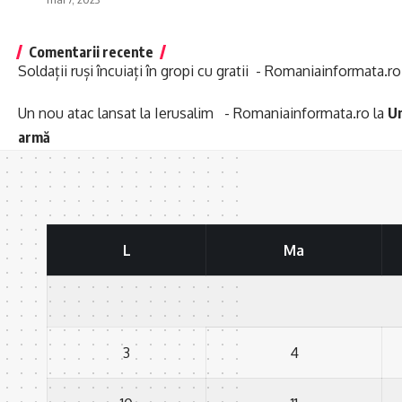
Comentarii recente
Soldații ruși încuiați în gropi cu gratii - Romaniainformata.ro
Un nou atac lansat la Ierusalim - Romaniainformata.ro
la
Un
armă
L
Ma
3
4