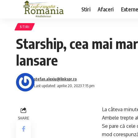
Stiri
Afaceri
Extern
STIRI
Starship, cea mai mar
lansare
stefan.alexiu@linkspr.ro
Last updated: aprilie 20, 2023 7:15 pm
La câteva minute
Ambele trepte al
SHARE
Se pare că cele 
mod corespunzăto