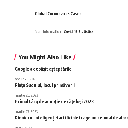
Global Coronavirus Cases
More Information:
Covid-19 Statistics
You Might Also Like
Google a depășit așteptările
aprilie 25, 2023
Piața Sudului, locul primăverii
martie 25, 2023
Primul târg de adopție de cățeluși 2023
martie 23, 2023
Pionierul inteligenței artificiale trage un semnal de al
mai 7, 2023