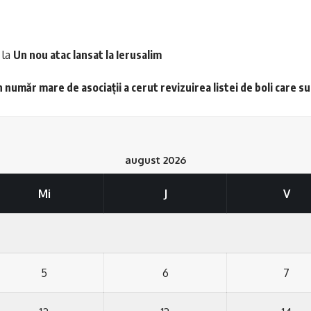
la
Un nou atac lansat la Ierusalim
 număr mare de asociații a cerut revizuirea listei de boli care s
august 2026
Mi
J
V
5
6
7