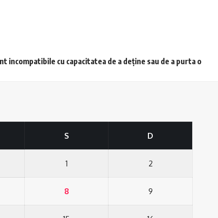
unt incompatibile cu capacitatea de a deține sau de a purta o
S
D
1
2
8
9