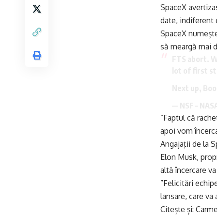
SpaceX avertizas
date, indiferent
SpaceX numește 
să meargă mai de
FTS abort. We
lot of first s
Next up, Boo
— NSF – NAS
”Faptul că rache
apoi vom încerca
Angajaţii de la 
Elon Musk, propr
altă încercare va 
”Felicitări echi
lansare, care va 
Citește și:
Carmen