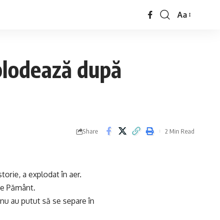
Aa
xplodează după
Share
2 Min Read
orie, a explodat în aer.
 pe Pământ.
 nu au putut să se separe în