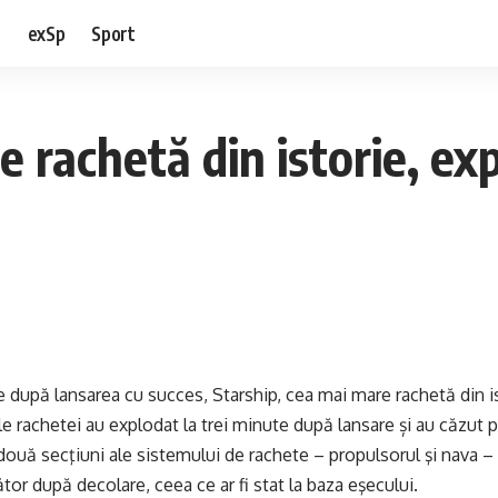
e
exSp
Sport
e rachetă din istorie, e
 după lansarea cu succes, Starship, cea mai mare rachetă din ist
e rachetei au explodat la trei minute după lansare și au căzut
două secţiuni ale sistemului de rachete – propulsorul şi nava –
r după decolare, ceea ce ar fi stat la baza eşecului.