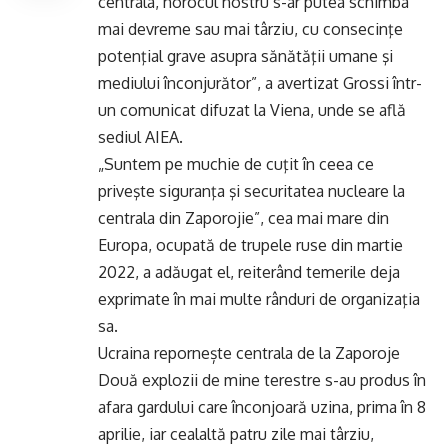
centrala, norocul nostru s-ar putea schimba
mai devreme sau mai târziu, cu consecinţe
potenţial grave asupra sănătăţii umane şi
mediului înconjurător”, a avertizat Grossi într-
un comunicat difuzat la Viena, unde se află
sediul AIEA.
„Suntem pe muchie de cuţit în ceea ce
priveşte siguranţa şi securitatea nucleare la
centrala din Zaporojie”, cea mai mare din
Europa, ocupată de trupele ruse din martie
2022, a adăugat el, reiterând temerile deja
exprimate în mai multe rânduri de organizaţia
sa.
Ucraina repornește centrala de la Zaporoje
Două explozii de mine terestre s-au produs în
afara gardului care înconjoară uzina, prima în 8
aprilie, iar cealaltă patru zile mai târziu,