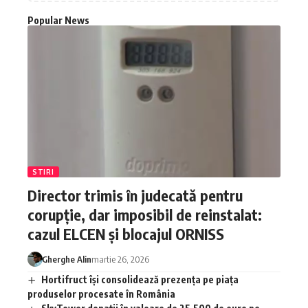
Popular News
STIRI
Director trimis în judecată pentru
corupție, dar imposibil de reinstalat:
cazul ELCEN și blocajul ORNISS
Gherghe Alin
martie 26, 2026
Hortifruct își consolidează prezența pe piața
produselor procesate în România