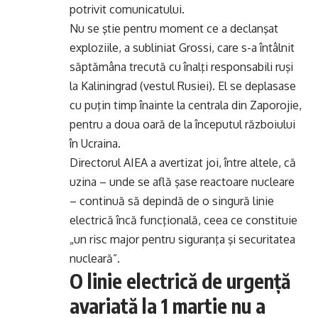
potrivit comunicatului.
Nu se ştie pentru moment ce a declanşat
exploziile, a subliniat Grossi, care s-a întâlnit
săptămâna trecută cu înalţi responsabili ruşi
la Kaliningrad (vestul Rusiei). El se deplasase
cu puţin timp înainte la centrala din Zaporojie,
pentru a doua oară de la începutul războiului
în Ucraina.
Directorul AIEA a avertizat joi, între altele, că
uzina – unde se află şase reactoare nucleare
– continuă să depindă de o singură linie
electrică încă funcţională, ceea ce constituie
„un risc major pentru siguranţa şi securitatea
nucleară”.
O linie electrică de urgenţă
avariată la 1 martie nu a