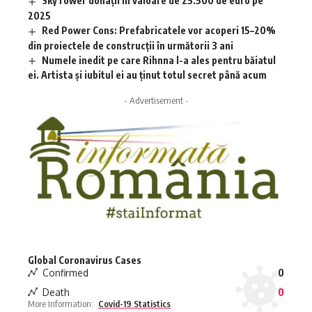
SkyTower donații în valoare de 25.500 de euro pe
2025
Red Power Cons: Prefabricatele vor acoperi 15–20%
din proiectele de construcții în următorii 3 ani
Numele inedit pe care Rihnna l-a ales pentru băiatul
ei. Artista și iubitul ei au ținut totul secret până acum
- Advertisement -
Global Coronavirus Cases
Confirmed
0
Death
0
More Information:
Covid-19 Statistics