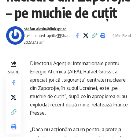
– pe muchie de cuţit
stefan.alexiu@linkspr.ro
Share
Last updated: aprilie 15,
4 Min Read
2023 3:12 am
Directorul Agenţiei Internaţionale pentru
Energie Atomică (AIEA), Rafael Grossi, a
SHARE
apreciat joi că „siguranţa” centralei nucleare
din Zaporojie, în sudul Ucrainei, este „pe
muchie de cuţit”, după ce în apropierea ei au
explodat recent două mine, relatează France
Presse.
„Dacă nu acţionăm acum pentru a proteja