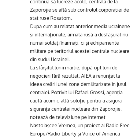
continuă să lucreze acolo, centrala de la
Zaporojie se află sub controlul corporaţiei de
stat ruse Rosatom.
După cum au relatat anterior media ucrainene
şi internaţionale, armata rusă a desfăşurat nu
numai soldaţi înarmaţi, ci şi echipamente
militare pe teritoriul acestei centrale nucleare
din sudul Ucrainei.
La sfârşitul lunii martie, după opt luni de
negocieri fără rezultat, AIEA a renunţat la
ideea creării unei zone demilitarizate în jurul
centralei. Potrivit lui Rafael Grossi, agenţia
caută acum o altă soluţie pentru a asigura
siguranţa centralei nucleare din Zaporojie,
notează de televiziune pe internet
Nastoiaşcee Vremea, un proiect al Radio Free
Europe/Radio Liberty şi Voice of America