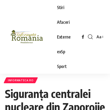
Stiri
Afaceri
Externe
Aa
exSp
Sport
INFORMATECA.RO
Siguranţa centralei
nucleare din Zaporojie