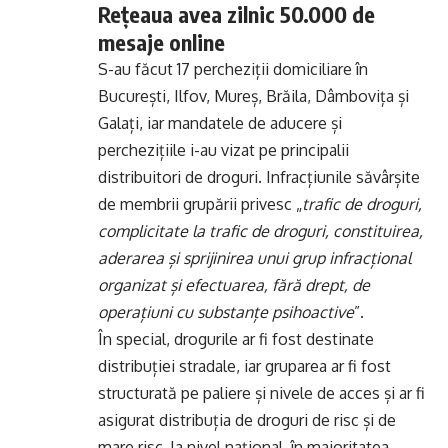
Rețeaua avea zilnic 50.000 de
mesaje online
S-au făcut 17 percheziții domiciliare în
București, Ilfov, Mureș, Brăila, Dâmbovița și
Galați, iar mandatele de aducere și
perchezițiile i-au vizat pe principalii
distribuitori de droguri. Infracțiunile săvârșite
de membrii grupării privesc „
trafic de droguri,
complicitate la trafic de droguri, constituirea,
aderarea și sprijinirea unui grup infracțional
organizat și efectuarea, fără drept, de
operațiuni cu substanțe psihoactive
”.
În special, drogurile ar fi fost destinate
distribuției stradale, iar gruparea ar fi fost
structurată pe paliere și nivele de acces și ar fi
asigurat distribuția de droguri de risc și de
mare risc, la nivel național, în majoritatea