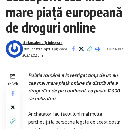
mare piață europeană
de droguri online
stefan.alexiu@linkspr.ro
Share
Last updated: aprilie 11,
3 Min Read
2023 3:02 am
Poliția română a investigat timp de un an
cea mai mare piață online de distribuție a
SHARE
drogurilor de pe continent, cu peste 11.000
de utilizatori.
Anchetatorii au făcut luni mai multe
percheziții la persoane legate de acest dosar