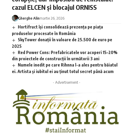
cazul ELCEN și blocajul ORNISS
Gherghe Alin
martie 26, 2026
Hortifruct își consolidează prezența pe piața
produselor procesate în România
SkyTower donații în valoare de 25.500 de euro pe
2025
Red Power Cons: Prefabricatele vor acoperi 15–20%
din proiectele de construcții în următorii 3 ani
Numele inedit pe care Rihnna l-a ales pentru băiatul
ei. Artista și iubitul ei au ținut totul secret până acum
- Advertisement -