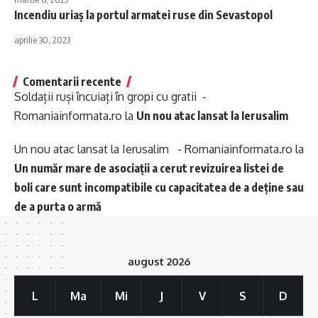
Incendiu uriaș la portul armatei ruse din Sevastopol
aprilie 30, 2023
Comentarii recente
Soldații ruși încuiați în gropi cu gratii -
Romaniainformata.ro
la
Un nou atac lansat la Ierusalim
Un nou atac lansat la Ierusalim - Romaniainformata.ro
la
Un număr mare de asociații a cerut revizuirea listei de
boli care sunt incompatibile cu capacitatea de a deține sau
de a purta o armă
august 2026
L
Ma
Mi
J
V
S
D