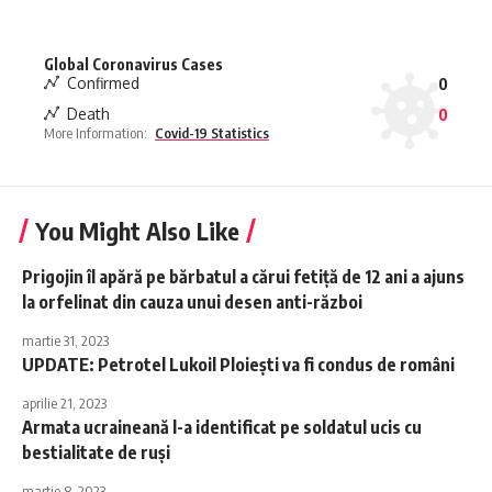
Global Coronavirus Cases
Confirmed
0
Death
0
More Information:
Covid-19 Statistics
You Might Also Like
Prigojin îl apără pe bărbatul a cărui fetiță de 12 ani a ajuns
la orfelinat din cauza unui desen anti-război
martie 31, 2023
UPDATE: Petrotel Lukoil Ploieşti va fi condus de români
aprilie 21, 2023
Armata ucraineană l-a identificat pe soldatul ucis cu
bestialitate de ruși
martie 8, 2023