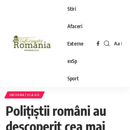
Stiri
Afaceri
Externe
Aa
exSp
Sport
INFORMATECA.RO
Polițiștii români au
descoperit cea mai