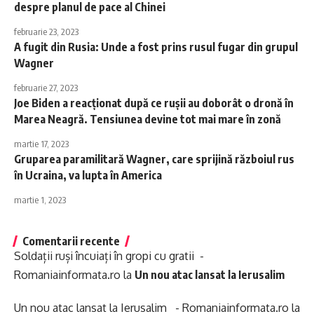
despre planul de pace al Chinei
februarie 23, 2023
A fugit din Rusia: Unde a fost prins rusul fugar din grupul
Wagner
februarie 27, 2023
Joe Biden a reacționat după ce rușii au doborât o dronă în
Marea Neagră. Tensiunea devine tot mai mare în zonă
martie 17, 2023
Gruparea paramilitară Wagner, care sprijină războiul rus
în Ucraina, va lupta în America
martie 1, 2023
Comentarii recente
Soldații ruși încuiați în gropi cu gratii -
Romaniainformata.ro
la
Un nou atac lansat la Ierusalim
Un nou atac lansat la Ierusalim - Romaniainformata.ro
la