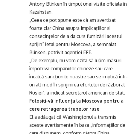
Antony Blinken în timpul unei vizite oficiale în
Kazahstan.
„Ceea ce pot spune este că am avertizat
foarte clar China asupra implicaţiilor şi
consecinţelor de a da curs furnizării acestui
sprijin” letal pentru Moscova, a semnalat
Blinken, potrivit agenţiei EFE.
„De exemplu, nu vom ezita să luăm măsuri
împotriva companiilor chineze sau care
încalcă sancţiunile noastre sau se implică într-
un alt mod în sprijinirea efortului de război al
Rusiei”, a indicat secretarul american de stat.
Folosiți-vă influența la Moscova pentru a
cere retragerea trupelor ruse
El a adăugat că Washingtonul a transmis
aceste avertismente în baza „informaţiilor de
care dispunem, conform cărora China