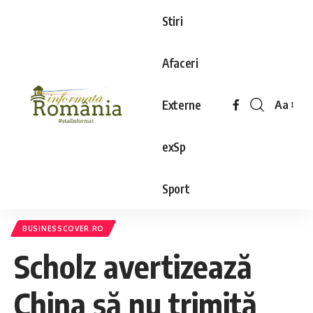
Stiri
Afaceri
Externe
Aa
exSp
Sport
BUSINESSCOVER.RO
Scholz avertizează
China să nu trimită