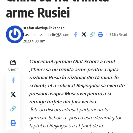
arme Rusiei
stefan.alexiu@linkspr.ro
Share
Last updated: martie 4,
3 Min Read
2023 4:09 am
Cancelarul german Olaf Scholz a cerut
,Chinei să nu trimită arme pentru a ajuta
SHARE
războiul Rusia în râzboiul din Ucraina. În
schimb, el a solicitat Beijingului să exercite
presiuni asupra Moscovei pentru a-și
retrage forțele din țara vecina.
Într-un discurs adresat parlamentului
german, Scholz a spus că este dezamăgitor
faptul că Beijingul s-a abținut de la