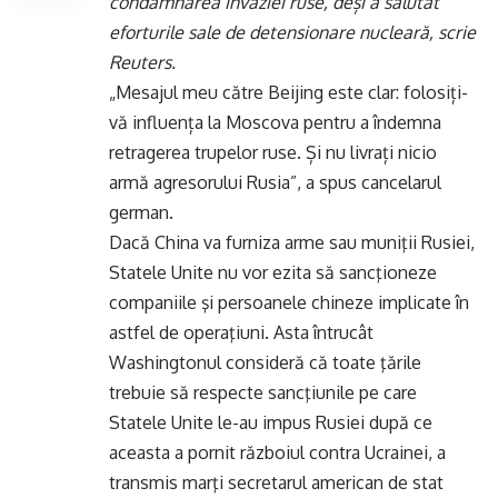
condamnarea invaziei ruse, deși a salutat
eforturile sale de detensionare nucleară, scrie
Reuters.
„Mesajul meu către Beijing este clar: folosiți-
vă influența la Moscova pentru a îndemna
retragerea trupelor ruse. Și nu livrați nicio
armă agresorului Rusia”, a spus cancelarul
german.
Dacă China va furniza arme sau muniţii Rusiei,
Statele Unite nu vor ezita să sancţioneze
companiile şi persoanele chineze implicate în
astfel de operaţiuni. Asta întrucât
Washingtonul consideră că toate ţările
trebuie să respecte sancţiunile pe care
Statele Unite le-au impus Rusiei după ce
aceasta a pornit războiul contra Ucrainei, a
transmis marţi secretarul american de stat