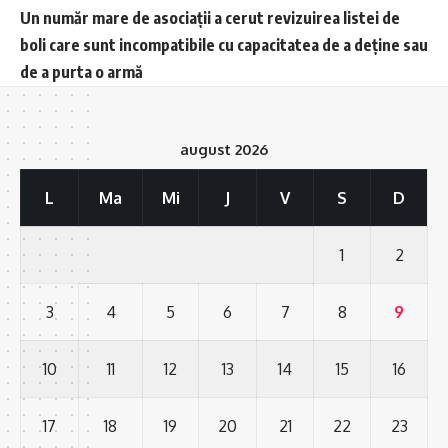
Un număr mare de asociații a cerut revizuirea listei de
boli care sunt incompatibile cu capacitatea de a deține sau
de a purta o armă
august 2026
L
Ma
Mi
J
V
S
D
1
2
3
4
5
6
7
8
9
10
11
12
13
14
15
16
17
18
19
20
21
22
23