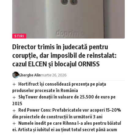
STIRI
Director trimis în judecată pentru
corupție, dar imposibil de reinstalat:
cazul ELCEN și blocajul ORNISS
Gherghe Alin
martie 26, 2026
Hortifruct își consolidează prezența pe piața
produselor procesate în România
SkyTower donații în valoare de 25.500 de euro pe
2025
Red Power Cons: Prefabricatele vor acoperi 15–20%
din proiectele de construcții în următorii 3 ani
Numele inedit pe care Rihnna l-a ales pentru băiatul
ei. Artista și iubitul ei au ținut totul secret până acum