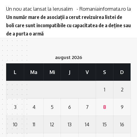
Un nou atac lansat la Ierusalim - Romaniainformata.ro
la
Un număr mare de asociații a cerut revizuirea listei de
boli care sunt incompatibile cu capacitatea de a deține sau
de a purta o armă
august 2026
L
Ma
Mi
J
V
S
D
1
2
3
4
5
6
7
8
9
10
11
12
13
14
15
16