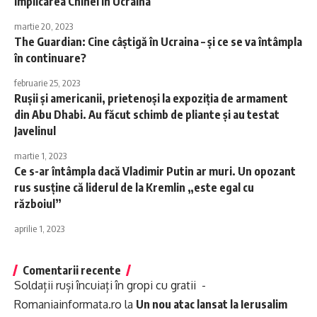
implicarea Chinei în Ucraina
martie 20, 2023
The Guardian: Cine câștigă în Ucraina – și ce se va întâmpla
în continuare?
februarie 25, 2023
Rușii și americanii, prietenoși la expoziția de armament
din Abu Dhabi. Au făcut schimb de pliante și au testat
Javelinul
martie 1, 2023
Ce s-ar întâmpla dacă Vladimir Putin ar muri. Un opozant
rus susține că liderul de la Kremlin „este egal cu
războiul”
aprilie 1, 2023
Comentarii recente
Soldații ruși încuiați în gropi cu gratii -
Romaniainformata.ro
la
Un nou atac lansat la Ierusalim