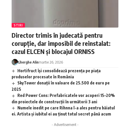
STIRI
Director trimis în judecată pentru
corupție, dar imposibil de reinstalat:
cazul ELCEN și blocajul ORNISS
Gherghe Alin
martie 26, 2026
Hortifruct își consolidează prezența pe piața
produselor procesate în România
SkyTower donații în valoare de 25.500 de euro pe
2025
Red Power Cons: Prefabricatele vor acoperi 15–20%
din proiectele de construcții în următorii 3 ani
Numele inedit pe care Rihnna l-a ales pentru băiatul
ei. Artista și iubitul ei au ținut totul secret până acum
- Advertisement -