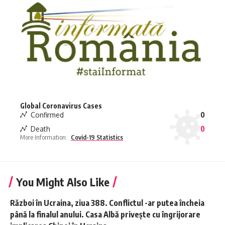
Global Coronavirus Cases
Confirmed
0
Death
0
More Information:
Covid-19 Statistics
You Might Also Like
Război în Ucraina, ziua 388. Conflictul -ar putea încheia
până la finalul anului. Casa Albă privește cu îngrijorare