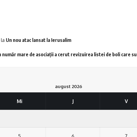
la
Un nou atac lansat la Ierusalim
 număr mare de asociații a cerut revizuirea listei de boli care s
august 2026
Mi
J
V
5
6
7