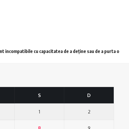
unt incompatibile cu capacitatea de a deține sau de a purta o
S
D
1
2
8
9