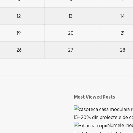
12
13
14
19
20
21
26
27
28
Most Viewed Posts
15–20% din proiectele de con
Numele inedi