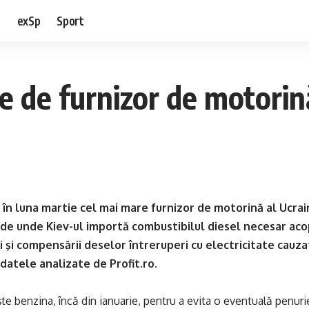
e
exSp
Sport
 de furnizor de motorină
în luna martie cel mai mare furnizor de motorină al Ucrai
 de unde Kiev-ul importă combustibilul diesel necesar acop
ei şi compensării deselor întreruperi cu electricitate c
 datele analizate de Profit.ro.
şte benzina, încă din ianuarie, pentru a evita o eventuală penur