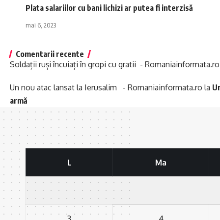
Plata salariilor cu bani lichizi ar putea fi interzisă
mai 6, 2023
Comentarii recente
Soldații ruși încuiați în gropi cu gratii - Romaniainformata.ro
Un nou atac lansat la Ierusalim - Romaniainformata.ro
la
Un
armă
L
Ma
3
4