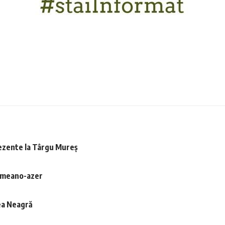
rezente la Târgu Mureş
 armeano-azer
rea Neagră