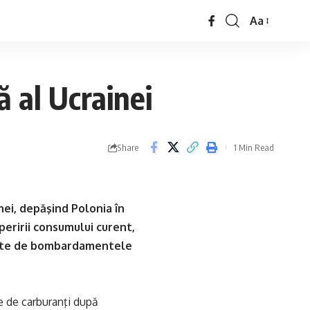
Aa
 al Ucrainei
Share
1 Min Read
nei, depăşind Polonia în
eririi consumului curent,
auzate de bombardamentele
ie de carburanţi după