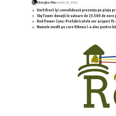
Gherghe Alin
martie 26, 2026
Hortifruct își consolidează prezența pe piața 
SkyTower donații în valoare de 25.500 de euro
Red Power Cons: Prefabricatele vor acoperi 15–2
Numele inedit pe care Rihnna l-a ales pentru băia