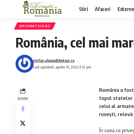
Stiri
Afaceri
Extern
INFORMATECA.RO
România, cel mai mare
stefan.alexiu@linkspr.ro
Last updated: aprilie 15, 2023 3:12 am
România a fost 
topul statelor
SHARE
celui al armat
ruseşti, relevă
În ceea ce prive