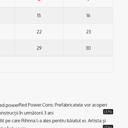
15
16
22
23
29
30
Red Power Cons: Prefabricatele vor acoperi
(375)
strucții în următorii 3 ani
t pe care Rihnna l-a ales pentru băiatul ei. Artista și
(336)