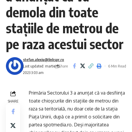
demola din toate
stațiile de metrou de
pe raza acestui sector
stefan.alexiu@linkspr.ro
Share
Last updated: martie 15,
6 Min Read
2023 3:03 am
Primăria Sectorului 3 a anunțat că va desființa
toate chioșcurile din stațiile de metrou din
SHARE
raza sa teritorială, nu doar cele de la stația
Piața Unirii, după ce a primit o solicitare din
partea
spotmedia.ro
. Deși majoritatea