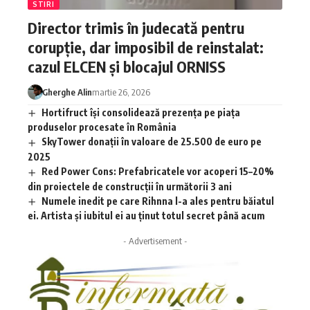
STIRI
Director trimis în judecată pentru
corupție, dar imposibil de reinstalat:
cazul ELCEN și blocajul ORNISS
Gherghe Alin
martie 26, 2026
Hortifruct își consolidează prezența pe piața
produselor procesate în România
SkyTower donații în valoare de 25.500 de euro pe
2025
Red Power Cons: Prefabricatele vor acoperi 15–20%
din proiectele de construcții în următorii 3 ani
Numele inedit pe care Rihnna l-a ales pentru băiatul
ei. Artista și iubitul ei au ținut totul secret până acum
- Advertisement -