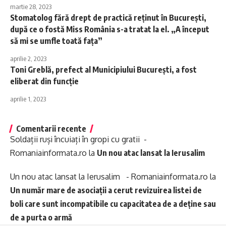
martie 28, 2023
Stomatolog fără drept de practică reținut în București,
după ce o fostă Miss România s-a tratat la el. „A început
să mi se umfle toată fața”
aprilie 2, 2023
Toni Greblă, prefect al Municipiului București, a fost
eliberat din funcție
aprilie 1, 2023
Comentarii recente
Soldații ruși încuiați în gropi cu gratii -
Romaniainformata.ro
la
Un nou atac lansat la Ierusalim
Un nou atac lansat la Ierusalim - Romaniainformata.ro
la
Un număr mare de asociații a cerut revizuirea listei de
boli care sunt incompatibile cu capacitatea de a deține sau
de a purta o armă