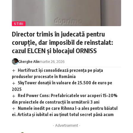
STIRI
Director trimis în judecată pentru
corupție, dar imposibil de reinstalat:
cazul ELCEN și blocajul ORNISS
Gherghe Alin
martie 26, 2026
Hortifruct își consolidează prezența pe piața
produselor procesate în România
SkyTower donații în valoare de 25.500 de euro pe
2025
Red Power Cons: Prefabricatele vor acoperi 15–20%
din proiectele de construcții în următorii 3 ani
Numele inedit pe care Rihnna l-a ales pentru băiatul
ei. Artista și iubitul ei au ținut totul secret până acum
- Advertisement -