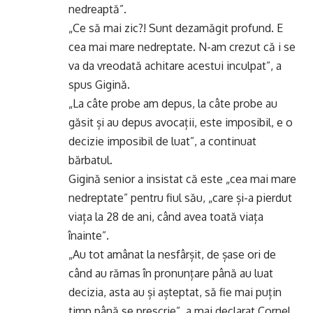
nedreaptă”.
„Ce să mai zic?! Sunt dezamăgit profund. E
cea mai mare nedreptate. N-am crezut că i se
va da vreodată achitare acestui inculpat”, a
spus Gigină.
„La câte probe am depus, la câte probe au
găsit și au depus avocații, este imposibil, e o
decizie imposibil de luat”, a continuat
bărbatul.
Gigină senior a insistat că este „cea mai mare
nedreptate” pentru fiul său, „care și-a pierdut
viața la 28 de ani, când avea toată viața
înainte”.
„Au tot amânat la nesfârșit, de șase ori de
când au rămas în pronunțare până au luat
decizia, asta au și așteptat, să fie mai puțin
timp până se prescrie”, a mai declarat Cornel