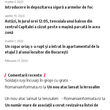
martie 3, 2023
Introducere în depozitarea sigură a armelor de foc
aprilie 19, 2023
Astăzi, în jurul orei 12:05, tencuiala unui balcon din
centrul Capitalei a căzut peste o mașină parcată în acea
zonă
martie 1, 2023
Un copac uriaș s-a rupt și a intrat în apartamentul de la
etajul 3 al unui locuitor din București
februarie 21, 2023
Comentarii recente
Soldații ruși încuiați în gropi cu gratii -
Romaniainformata.ro
la
Un nou atac lansat la Ierusalim
Un nou atac lansat la Ierusalim - Romaniainformata.ro
la
Un număr mare de asociații a cerut revizuirea listei de