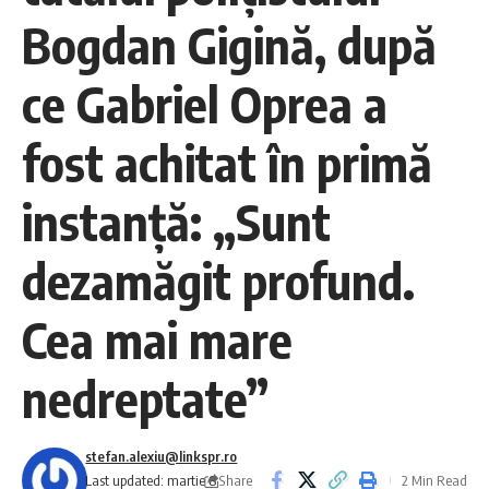
Bogdan Gigină, după
ce Gabriel Oprea a
fost achitat în primă
instanţă: „Sunt
dezamăgit profund.
Cea mai mare
nedreptate”
stefan.alexiu@linkspr.ro
Share
Last updated: martie 8,
2 Min Read