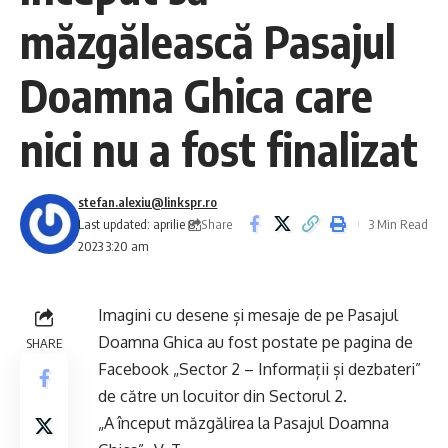
măzgălească Pasajul
Doamna Ghica care
nici nu a fost finalizat
stefan.alexiu@linkspr.ro
Share
Last updated: aprilie 8,
3 Min Read
2023 3:20 am
Imagini cu desene și mesaje de pe Pasajul
Doamna Ghica au fost postate pe pagina de
SHARE
Facebook „Sector 2 – Informații și dezbateri”
de către un locuitor din Sectorul 2.
„A început măzgălirea la Pasajul Doamna