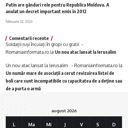
Putin are gânduri rele pentru Republica Moldova. A
anulat un decret important emis în 2012
februarie 22, 2023
Comentarii recente
Soldații ruși încuiați în gropi cu gratii -
Romaniainformata.ro
la
Un nou atac lansat la Ierusalim
Un nou atac lansat la Ierusalim - Romaniainformata.ro
la
Un număr mare de asociații a cerut revizuirea listei de
boli care sunt incompatibile cu capacitatea de a deține sau
de a purta o armă
august 2026
L
Ma
Mi
J
V
S
D