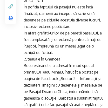
Ghica”- V. T.
În pofida faptului că pasajul nu este încă
finalizat, oamenii au început să scrie și să
deseneze pe zidurile acestuia diverse lucruri,
inclusiv reclame publicitare.
În afara grafitti-urilor de pe pereții pasajului, a
fost amplasată și o reclamă pentru cârnați de
Pleșcoi, împreună cu un mesaj legat de o
echipă de fotbal.
„Steaua e în Ghencea”
Bucureșteanul s-a adresat în mod special
primarului Radu Mihaiu, întrucât a postat pe
pagina de Facebook „Sector 2 – Informații și
dezbateri” imagini cu desenele și mesajele de
pe Pasajul Doamna Ghica, îndemnându-l să
găsească o soluție. Bărbatul a subliniat faptul
că graffiti-urile fac pasajul să arate neplăcut și