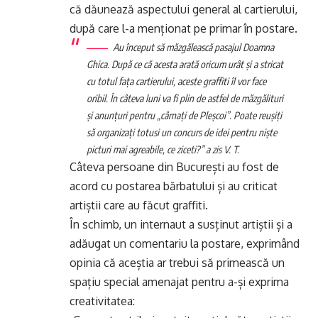
că dăunează aspectului general al cartierului,
după care l-a menționat pe primar în postare.
Au început să măzgălească pasajul Doamna
Ghica. După ce că acesta arată oricum urât și a stricat
cu totul fața cartierului, aceste graffiti îl vor face
oribil. În câteva luni va fi plin de astfel de măzgălituri
și anunțuri pentru „cârnați de Pleșcoi”. Poate reușiți
să organizați totusi un concurs de idei pentru niște
picturi mai agreabile, ce ziceti?” a zis V. T.
Câteva persoane din București au fost de
acord cu postarea bărbatului și au criticat
artiștii care au făcut graffiti.
În schimb, un internaut a susținut artiștii și a
adăugat un comentariu la postare, exprimând
opinia că aceștia ar trebui să primească un
spațiu special amenajat pentru a-și exprima
creativitatea: