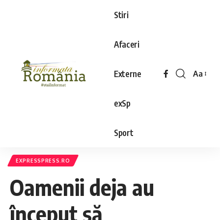
Stiri
Afaceri
Externe
Aa
exSp
Sport
EXPRESSPRESS.RO
Oamenii deja au
început să