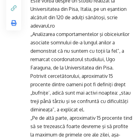
Este vorba despre un studiu realizat la
Universitatea din Pisa, Italia, pe un eşantion
alcătuit din 120 de adulţi sănătoşi, scrie
adevarul.ro
„Analizarea comportamentelor şi obiceiurilor
asociate somnului de-a lungul anilor a
demonstrat că nu suntem cu toţii la fel”, a
remarcat coordonatorul studiului, Ugo
Faraguna, de la Universitatea din Pisa.
Potrivit cercetătorului, aproximativ 15
procente dintre oameni pot fi definiţi drept
„bufniţe’, adică sunt mai activi noaptea: „stau
treji până târziu şi se confruntă cu dificultăţi
dimineaţa”, a explicat el.
„Pe de altă parte, aproximativ 15 procente tind
să se trezească foarte devreme şi să profite
la maximum de primele ore ale zilei, aşa-