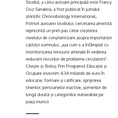
Studiul, a cătui autoare principală este Francy
Cruz Sanabria, a fost publicat în jurnalul
ştiinţific Chronobiology International,.
Potrivit auroarei studiului, cercetarea amintită
reprezintă un prim pas către creşterea
nivelului de conştientizare asupra importanţei
calităţii somnului, „aşa cum s-a întâmplat cu
monitorizarea tensiunii arteriale în vederea
reducerii riscurilor de probleme circulatorii”.
Citește și:
Boloş: Prin Programul Educaţie şi
Ocupare investim 4,34 miliarde de euro în
educaţie, formare şi calificare, sprijinirea
tinerilor, persoanelor inactive, şomerilor de
lungă durată şi categoriilor vulnerabile pe
piaţa muncii