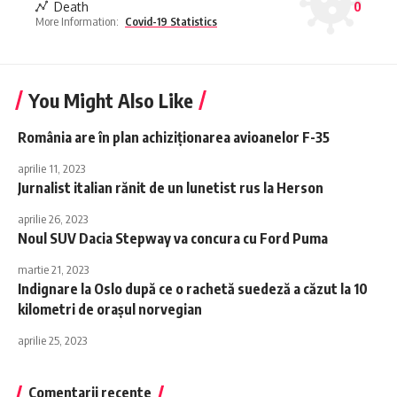
Death
0
More Information:
Covid-19 Statistics
You Might Also Like
România are în plan achiziționarea avioanelor F-35
aprilie 11, 2023
Jurnalist italian rănit de un lunetist rus la Herson
aprilie 26, 2023
Noul SUV Dacia Stepway va concura cu Ford Puma
martie 21, 2023
Indignare la Oslo după ce o rachetă suedeză a căzut la 10
kilometri de orașul norvegian
aprilie 25, 2023
Comentarii recente