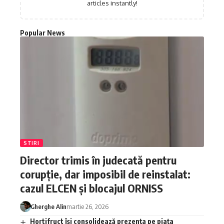
articles instantly!
Popular News
STIRI
Director trimis în judecată pentru
corupție, dar imposibil de reinstalat:
cazul ELCEN și blocajul ORNISS
Gherghe Alin
martie 26, 2026
Hortifruct își consolidează prezența pe piața