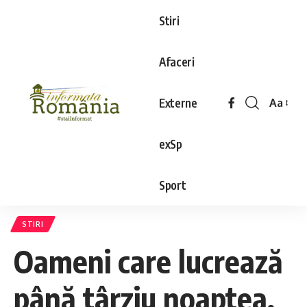
Stiri
Afaceri
Externe
Aa
exSp
Sport
STIRI
Oameni care lucrează
până târziu noaptea,