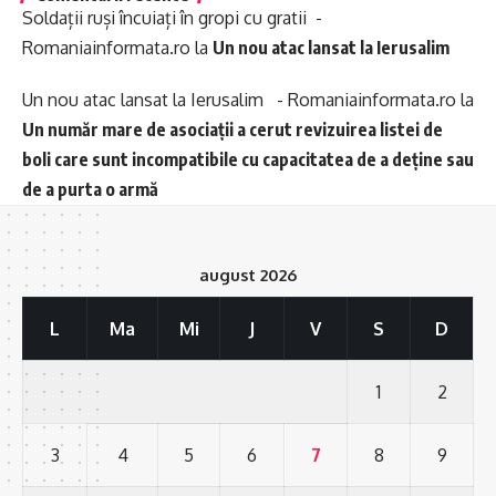
Soldații ruși încuiați în gropi cu gratii -
Romaniainformata.ro
la
Un nou atac lansat la Ierusalim
Un nou atac lansat la Ierusalim - Romaniainformata.ro
la
Un număr mare de asociații a cerut revizuirea listei de
boli care sunt incompatibile cu capacitatea de a deține sau
de a purta o armă
august 2026
L
Ma
Mi
J
V
S
D
1
2
3
4
5
6
7
8
9