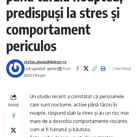
predispuși la stres și
comportament
periculos
stefan.alexiu@linkspr.ro
Share
Last updated: aprilie 23,
2 Min Read
2023 3:04 pm
Un studiu recent a constatat că persoanele
care sunt nocturne, active până târziu în
SHARE
noapte, răspund slab la stres și au un risc mai
mare de a dezvolta comportamente riscante,
cum ar fi fumatul și băutura.