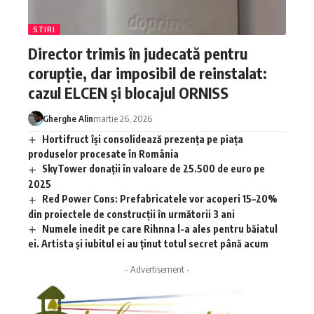
STIRI
Director trimis în judecată pentru
corupție, dar imposibil de reinstalat:
cazul ELCEN și blocajul ORNISS
Gherghe Alin
martie 26, 2026
Hortifruct își consolidează prezența pe piața
produselor procesate în România
SkyTower donații în valoare de 25.500 de euro pe
2025
Red Power Cons: Prefabricatele vor acoperi 15–20%
din proiectele de construcții în următorii 3 ani
Numele inedit pe care Rihnna l-a ales pentru băiatul
ei. Artista și iubitul ei au ținut totul secret până acum
- Advertisement -