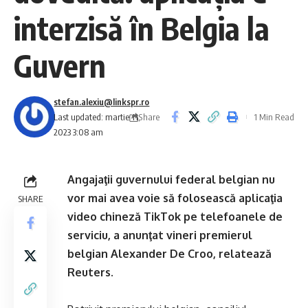
interzisă în Belgia la
Guvern
stefan.alexiu@linkspr.ro
Share
Last updated: martie 11,
1 Min Read
2023 3:08 am
Angajaţii guvernului federal belgian nu
vor mai avea voie să folosească aplicaţia
SHARE
video chineză TikTok pe telefoanele de
serviciu, a anunţat vineri premierul
belgian Alexander De Croo, relatează
Reuters.