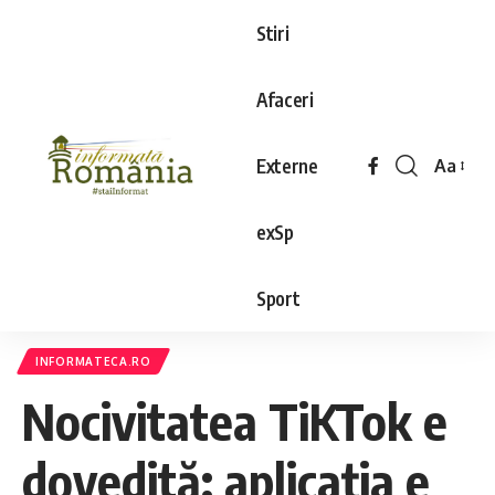
Stiri
Afaceri
Externe
Aa
exSp
Sport
INFORMATECA.RO
Nocivitatea TiKTok e
dovedită: aplicația e