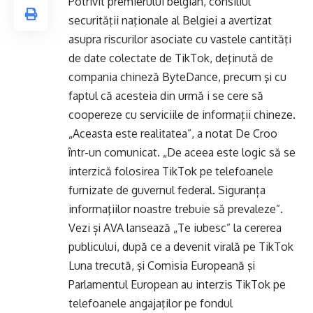
Potrivit premierului belgian, consiliul
securităţii naţionale al Belgiei a avertizat
asupra riscurilor asociate cu vastele cantităţi
de date colectate de TikTok, deţinută de
compania chineză ByteDance, precum şi cu
faptul că acesteia din urmă i se cere să
coopereze cu serviciile de informaţii chineze.
„Aceasta este realitatea”, a notat De Croo
într-un comunicat. „De aceea este logic să se
interzică folosirea TikTok pe telefoanele
furnizate de guvernul federal. Siguranța
informaţiilor noastre trebuie să prevaleze”.
Vezi și
AVA lansează „Te iubesc” la cererea
publicului, după ce a devenit virală pe TikTok
Luna trecută, şi Comisia Europeană şi
Parlamentul European au interzis TikTok pe
telefoanele angajaţilor pe fondul