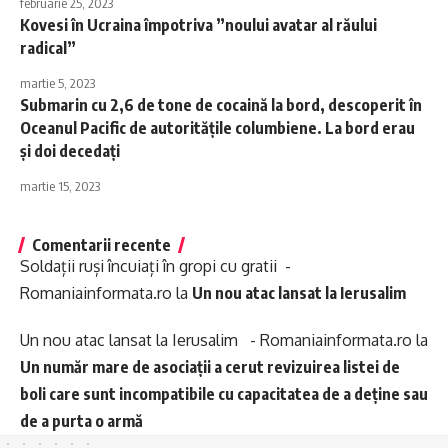
februarie 25, 2023
Kovesi în Ucraina împotriva ”noului avatar al răului
radical”
martie 5, 2023
Submarin cu 2,6 de tone de cocaină la bord, descoperit în
Oceanul Pacific de autoritățile columbiene. La bord erau
și doi decedați
martie 15, 2023
Comentarii recente
Soldații ruși încuiați în gropi cu gratii -
Romaniainformata.ro
la
Un nou atac lansat la Ierusalim
Un nou atac lansat la Ierusalim - Romaniainformata.ro
la
Un număr mare de asociații a cerut revizuirea listei de
boli care sunt incompatibile cu capacitatea de a deține sau
de a purta o armă