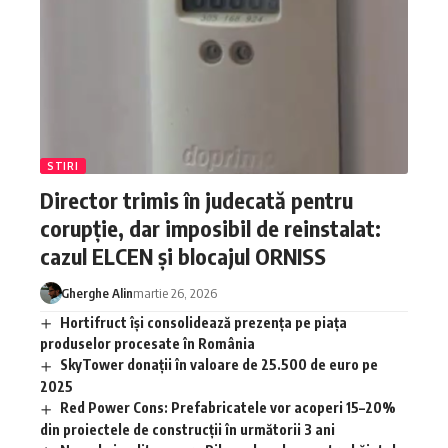
STIRI
Director trimis în judecată pentru
corupție, dar imposibil de reinstalat:
cazul ELCEN și blocajul ORNISS
Gherghe Alin
martie 26, 2026
Hortifruct își consolidează prezența pe piața
produselor procesate în România
SkyTower donații în valoare de 25.500 de euro pe
2025
Red Power Cons: Prefabricatele vor acoperi 15–20%
din proiectele de construcții în următorii 3 ani