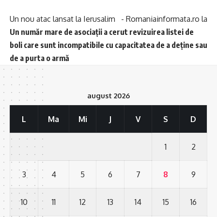
Un nou atac lansat la Ierusalim - Romaniainformata.ro
la
Un număr mare de asociații a cerut revizuirea listei de
boli care sunt incompatibile cu capacitatea de a deține sau
de a purta o armă
august 2026
L
Ma
Mi
J
V
S
D
1
2
3
4
5
6
7
8
9
10
11
12
13
14
15
16