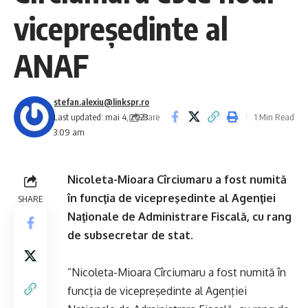
vicepreşedinte al
ANAF
stefan.alexiu@linkspr.ro
Share
Last updated: mai 4, 2023
1 Min Read
3:09 am
Nicoleta-Mioara Cîrciumaru a fost numită
în funcţia de vicepreşedinte al Agenţiei
SHARE
Naţionale de Administrare Fiscală, cu rang
de subsecretar de stat.
”Nicoleta-Mioara Cîrciumaru a fost numită în
funcţia de vicepreşedinte al Agenţiei