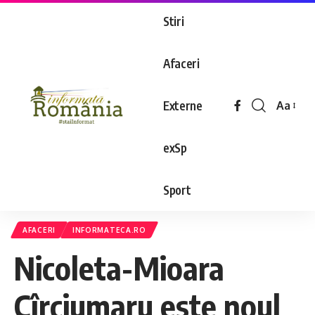
Stiri
Afaceri
Externe
Aa
exSp
Sport
AFACERI
INFORMATECA.RO
Nicoleta-Mioara
Cîrciumaru este noul