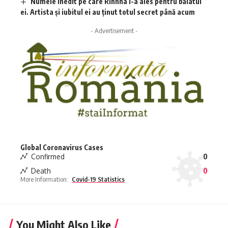
Numele inedit pe care Rihnna l-a ales pentru băiatul
ei. Artista și iubitul ei au ținut totul secret până acum
- Advertisement -
Global Coronavirus Cases
Confirmed
0
Death
0
More Information:
Covid-19 Statistics
You Might Also Like