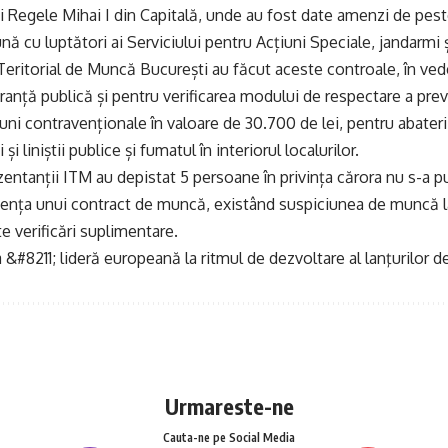
i Regele Mihai I din Capitală, unde au fost date amenzi de peste 
nă cu luptători ai Serviciului pentru Acțiuni Speciale, jandarmi ș
Teritorial de Muncă București au făcut aceste controale, în vede
uranță publică și pentru verificarea modului de respectare a prev
iuni contravenționale în valoare de 30.700 de lei, pentru abateri
 și liniștii publice și fumatul în interiorul localurilor.
entanții ITM au depistat 5 persoane în privința cărora nu s-a p
tența unui contract de muncă, existând suspiciunea de muncă l
e verificări suplimentare.
&#8211; lideră europeană la ritmul de dezvoltare al lanţurilor d
Urmareste-ne
Cauta-ne pe Social Media