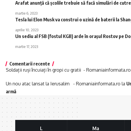
Arafat anunță că școlile trebuie să facă simulări de cut
martie 6, 2023
Tesla lui Elon Musk va construi o uzină de baterii la Sha
aprilie 10, 2023
Un sediu al FSB (fostul KGB) arde în oraşul Rostov pe D
martie 17, 2023
Comentarii recente
Soldații ruși încuiați în gropi cu gratii - Romaniainformata.ro
Un nou atac lansat la Ierusalim - Romaniainformata.ro
la
Un
armă
L
Ma