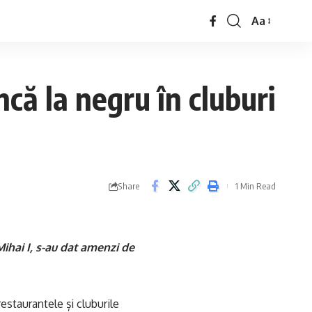
Aa
că la negru în cluburi
Share
1 Min Read
Mihai I, s-au dat amenzi de
restaurantele și cluburile