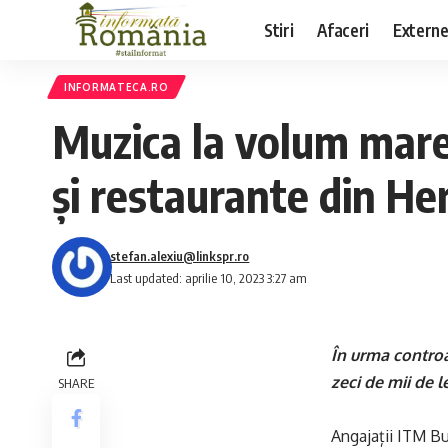
Stiri
Afaceri
Extern
INFORMATECA.RO
Muzica la volum mare,
și restaurante din He
stefan.alexiu@linkspr.ro
Last updated: aprilie 10, 2023 3:27 am
În urma controa
zeci de mii de le
SHARE
Angajații ITM Buc