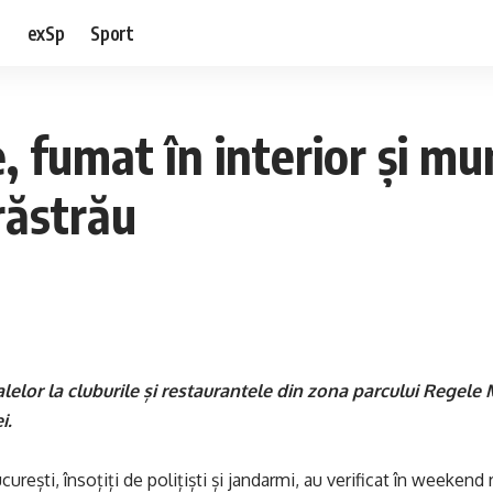
e
exSp
Sport
 fumat în interior și mun
răstrău
lelor la cluburile și restaurantele din zona parcului Regele 
i.
urești, însoțiți de polițiști și jandarmi, au verificat în weekend 