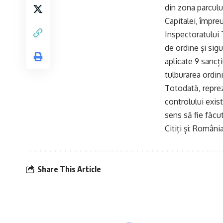
din zona parculu
Capitalei, împreu
Inspectoratului 
de ordine și sig
aplicate 9 sancț
tulburarea ordinii
Totodată, reprez
controlului exis
sens să fie făcut
Citiți și:
România 
Share This Article