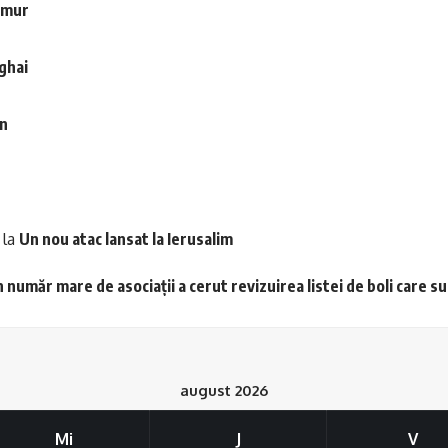
remur
nghai
on
la
Un nou atac lansat la Ierusalim
 număr mare de asociații a cerut revizuirea listei de boli care s
august 2026
Mi
J
V