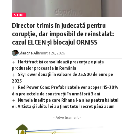
STIRI
Director trimis în judecată pentru
corupție, dar imposibil de reinstalat:
cazul ELCEN și blocajul ORNISS
Gherghe Alin
martie 26, 2026
Hortifruct își consolidează prezența pe piața
produselor procesate în România
SkyTower donații în valoare de 25.500 de euro pe
2025
Red Power Cons: Prefabricatele vor acoperi 15–20%
din proiectele de construcții în următorii 3 ani
Numele inedit pe care Rihnna l-a ales pentru băiatul
ei. Artista și iubitul ei au ținut totul secret până acum
- Advertisement -