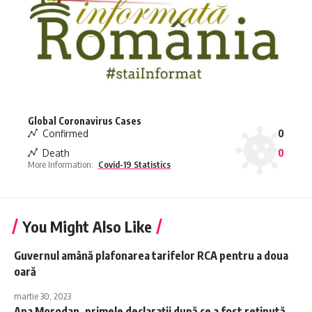
Global Coronavirus Cases
Confirmed
0
Death
0
More Information:
Covid-19 Statistics
You Might Also Like
Guvernul amână plafonarea tarifelor RCA pentru a doua
oară
martie 30, 2023
Ana Morodan, primele declarații după ce a fost reținută