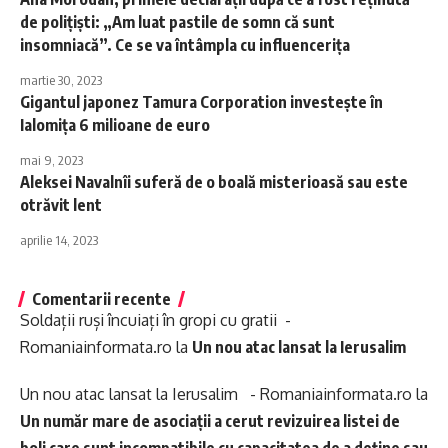
de polițiști: „Am luat pastile de somn că sunt
insomniacă”. Ce se va întâmpla cu influencerița
martie 30, 2023
Gigantul japonez Tamura Corporation investește în
Ialomița 6 milioane de euro
mai 9, 2023
Aleksei Navalnîi suferă de o boală misterioasă sau este
otrăvit lent
aprilie 14, 2023
Comentarii recente
Soldații ruși încuiați în gropi cu gratii -
Romaniainformata.ro
la
Un nou atac lansat la Ierusalim
Un nou atac lansat la Ierusalim - Romaniainformata.ro
la
Un număr mare de asociații a cerut revizuirea listei de