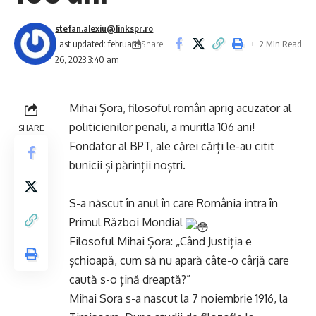
stefan.alexiu@linkspr.ro
Share
Last updated: februarie
2 Min Read
26, 2023 3:40 am
Mihai Șora, filosoful român aprig acuzator al
politicienilor penali, a muritla 106 ani!
SHARE
Fondator al BPT, ale cărei cărți le-au citit
bunicii și părinții noștri.
S-a născut în anul în care România intra în
Primul Război Mondial
Filosoful Mihai Șora: „Când Justiția e
șchioapă, cum să nu apară câte-o cârjă care
caută s-o țină dreaptă?”
Mihai Sora s-a nascut la 7 noiembrie 1916, la