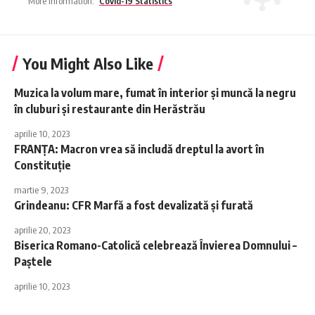
More Information:
Covid-19 Statistics
You Might Also Like
Muzica la volum mare, fumat în interior și muncă la negru
în cluburi și restaurante din Herăstrău
aprilie 10, 2023
FRANȚA: Macron vrea să includă dreptul la avort în
Constituție
martie 9, 2023
Grindeanu: CFR Marfă a fost devalizată şi furată
aprilie 20, 2023
Biserica Romano-Catolică celebrează Învierea Domnului –
Paștele
aprilie 10, 2023