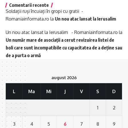
Comentarii recente
Soldații ruși încuiați în gropi cu gratii -
Romaniainformata.ro
la
Un nou atac lansat la Ierusalim
Un nou atac lansat la Ierusalim - Romaniainformata.ro
la
Un număr mare de asociații a cerut revizuirea listei de
boli care sunt incompatibile cu capacitatea de a deține sau
de a purta o armă
august 2026
L
Ma
Mi
J
V
S
D
1
2
3
4
5
6
7
8
9