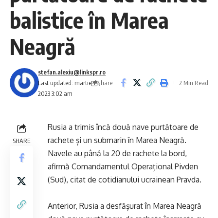
balistice în Marea
Neagră
stefan.alexiu@linkspr.ro
Share
Last updated: martie 14,
2 Min Read
2023 3:02 am
Rusia a trimis încă două nave purtătoare de
rachete și un submarin în Marea Neagră.
SHARE
Navele au până la 20 de rachete la bord,
afirmă Comandamentul Operațional Pivden
(Sud), citat de cotidianului ucrainean Pravda.
Anterior, Rusia a desfășurat în Marea Neagră