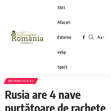
Stiri
Afaceri
Externe
Aa
exSp
Sport
INFORMATECA.RO
Rusia are 4 nave
purtătoare de rachete