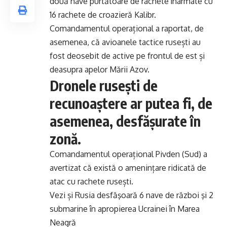
două nave purtătoare de rachete înarmate cu
16 rachete de croazieră Kalibr.
Comandamentul operațional a raportat, de
asemenea, că avioanele tactice rusești au
fost deosebit de active pe frontul de est și
deasupra apelor Mării Azov.
Dronele rusești de
recunoaștere ar putea fi, de
asemenea, desfășurate în
zonă.
Comandamentul operațional Pivden (Sud) a
avertizat că există o amenințare ridicată de
atac cu rachete rusești.
Vezi și
Rusia desfăşoară 6 nave de război şi 2
submarine în apropierea Ucrainei în Marea
Neagră