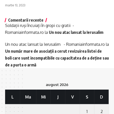
martie 13, 2023
Comentarii recente
Soldații ruși încuiați în gropi cu gratii -
Romaniainformata.ro
la
Un nou atac lansat la Ierusalim
Un nou atac lansat la Ierusalim - Romaniainformata.ro
la
Un număr mare de asociații a cerut revizuirea listei de
boli care sunt incompatibile cu capacitatea de a deține sau
de a purta o armă
august 2026
L
Ma
Mi
J
V
S
D
1
2