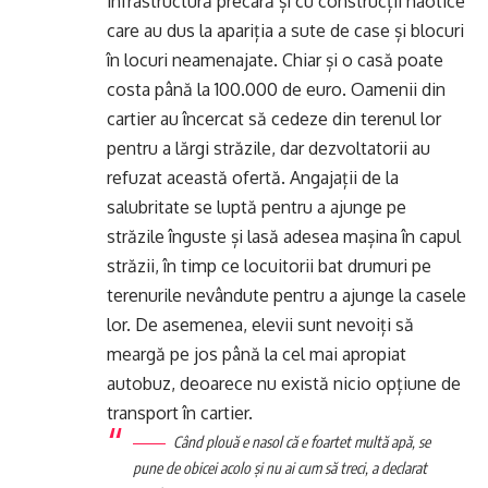
infrastructură precară și cu construcții haotice
care au dus la apariția a sute de case și blocuri
în locuri neamenajate. Chiar și o casă poate
costa până la 100.000 de euro. Oamenii din
cartier au încercat să cedeze din terenul lor
pentru a lărgi străzile, dar dezvoltatorii au
refuzat această ofertă. Angajații de la
salubritate se luptă pentru a ajunge pe
străzile înguste și lasă adesea mașina în capul
străzii, în timp ce locuitorii bat drumuri pe
terenurile nevândute pentru a ajunge la casele
lor. De asemenea, elevii sunt nevoiți să
meargă pe jos până la cel mai apropiat
autobuz, deoarece nu există nicio opțiune de
transport în cartier.
Când plouă e nasol că e foartet multă apă, se
pune de obicei acolo şi nu ai cum să treci, a declarat