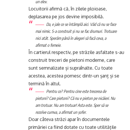
un elev.
Locuitorii afirmă că, în zilele ploioase,
deplasarea pe jos devine imposibilă.
Da, e jale ce se întâmplă aici. Văd că nu se face
mai nimic. S-a construit şi nu se fac drumuri. Trotuare
nici atât. Sperăm până în alegeri să facă ceva, a
afirmat o femeie.
În cartierul respectiv, pe străzile asfaltate s-au
construit treceri de pietoni moderne, care
sunt semnalizate și supraînalte. Cu toate
acestea, acestea pornesc dintr-un șanț și se
termină în altul.
Pentru ce? Pentru cine este trecerea de
pietoni? Care pietoni? Că nu e pieton pe nicăieri. Nu
am trotuar. Nu am trotuar! Asta este. Sper să se
rezolve cumva, a afirmat un șofer.
Doar câteva străzi apar în documentele
primăriei ca fiind dotate cu toate utilitățile