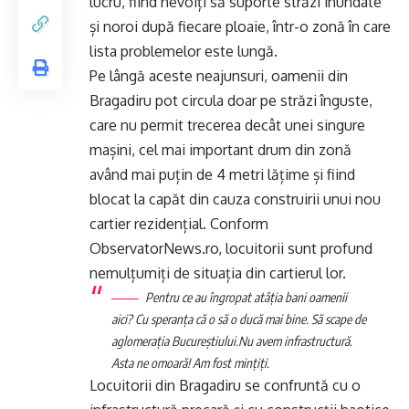
lucru, fiind nevoiți să suporte străzi inundate
și noroi după fiecare ploaie, într-o zonă în care
lista problemelor este lungă.
Pe lângă aceste neajunsuri, oamenii din
Bragadiru pot circula doar pe străzi înguste,
care nu permit trecerea decât unei singure
mașini, cel mai important drum din zonă
având mai puțin de 4 metri lățime și fiind
blocat la capăt din cauza construirii unui nou
cartier rezidențial. Conform
ObservatorNews.ro
, locuitorii sunt profund
nemulțumiți de situația din cartierul lor.
Pentru ce au îngropat atâţia bani oamenii
aici? Cu speranţa că o să o ducă mai bine. Să scape de
aglomeraţia Bucureştiului.
Nu avem infrastructură.
Asta ne omoară! Am fost minţiţi.
Locuitorii din Bragadiru se confruntă cu o