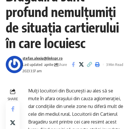
profund nemulțumiți
de situația cartierului
în care locuiesc
stefan.alexiu@linkspr.ro
Share
Last updated: aprilie 26,
3 Min Read
2023 3:37 am
Mulți locuitori din București au ales să se
mute în afara orașului din cauza aglomerației,
SHARE
dar condițiile din unele zone nu diferă mult de
cele din mediul rural. Locuitorii din Cartierul
Bragadiru sunt printre cei care resimt acest