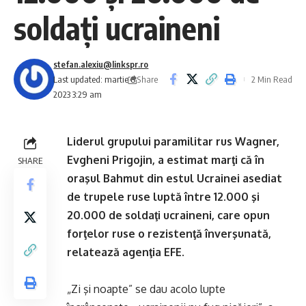
soldaţi ucraineni
stefan.alexiu@linkspr.ro
Share
Last updated: martie 8,
2 Min Read
2023 3:29 am
Liderul grupului paramilitar rus Wagner,
Evgheni Prigojin, a estimat marţi că în
SHARE
oraşul Bahmut din estul Ucrainei asediat
de trupele ruse luptă între 12.000 şi
20.000 de soldaţi ucraineni, care opun
forţelor ruse o rezistenţă înverşunată,
relatează agenţia EFE.
„Zi şi noapte” se dau acolo lupte