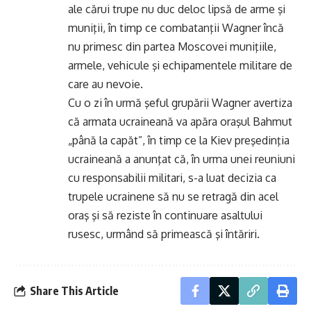
ale cărui trupe nu duc deloc lipsă de arme şi
muniţii, în timp ce combatanţii Wagner încă
nu primesc din partea Moscovei muniţiile,
armele, vehicule şi echipamentele militare de
care au nevoie.
Cu o zi în urmă şeful grupării Wagner avertiza
că armata ucraineană va apăra oraşul Bahmut
„până la capăt”, în timp ce la Kiev preşedinţia
ucraineană a anunţat că, în urma unei reuniuni
cu responsabilii militari, s-a luat decizia ca
trupele ucrainene să nu se retragă din acel
oraş şi să reziste în continuare asaltului
rusesc, urmând să primească şi întăriri.
Share This Article