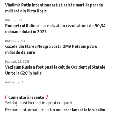
Vladimir Putin intenţionează să asiste marţi la parada
militară din Piaţa Roşie
mai 9, 2023
Rompetrol Rafinare a realizat un rezultat net de 90,34
milioane dolari în 2022
martie 2, 2023
Gazele din Marea Neagră costă OMV Petrom patru
miliarde de euro
februarie 22, 2023
Vezi cum Rusia a fost pusă la colț de Occident și Statele
Unite la G20 în India
martie 3, 2023
Comentarii recente
Soldații ruși încuiați în gropi cu gratii -
Romaniainformata.ro
la
Un nou atac lansat la Ierusalim