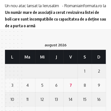
Un nou atac lansat la Ierusalim - Romaniainformata.ro
la
Un număr mare de asociații a cerut revizuirea listei de
boli care sunt incompatibile cu capacitatea de a deține sau
de a purta o armă
august 2026
L
Ma
Mi
J
V
S
D
1
2
3
4
5
6
7
8
9
10
11
12
13
14
15
16