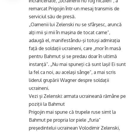
încrâncenate, „ucrainenii nu fug nicăieri”, a
remarcat Prigojin într-un mesaj transmis de
serviciul său de presă.
„Oamenii lui Zelenski nu se sfârşesc, aruncă
alţi mii şi mii în maşina de tocat carne”,
adaugă el, manifestându-şi totuşi admiraţia
faţă de soldaţii ucraineni, care „mor în masă
pentru Bahmut şi se predau doar în ultimă
instanţă”. „Nu mai spuneţi că sunt laşi! Ei sunt
la fel ca noi, au acelaşi sânge”, a mai scris
liderul grupării Wagner despre soldaţii
ucraineni.
Vezi și
Zelenski: armata ucraineană rămâne pe
poziţii la Bahmut
Prigojin mai spune că trupele ruse simt la
Bahmut pe propria lor piele „furia”
preşedintelui ucrainean Volodimir Zelenski,