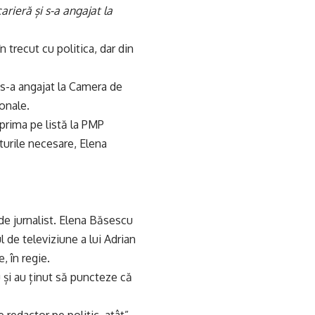
rieră și s-a angajat la
 trecut cu politica, dar din
6 s-a angajat la Camera de
ionale.
 prima pe listă la PMP
urile necesare, Elena
 de jurnalist. Elena Băsescu
l de televiziune a lui Adrian
, în regie.
u și au ținut să puncteze că