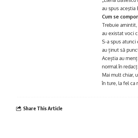
„Elena Băsescu n
au spus aceştia 
Cum se comportă
Trebuie amintit, 
au existat voci c
S-a spus atunci c
au ținut să punc
Aceștia au menți
normal în redacți
Mai mult chiar, u
în ture, la fel ca
Share This Article