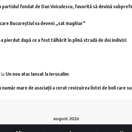
n partidul fondat de Dan Voiculescu, favorită să devină subprefe
 care Bucureștiul va deveni „sat maghiar”
 pierdut după ce a fost tâlhărit în plină stradă de doi indivizi
la
Un nou atac lansat la Ierusalim
 număr mare de asociații a cerut revizuirea listei de boli care s
august 2026