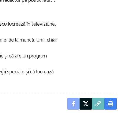
 redactor pe politic, atât”,
scu lucrează în televiziune,
i ei de la muncă. Unii, chiar
c și că are un program
gii speciale și că lucrează