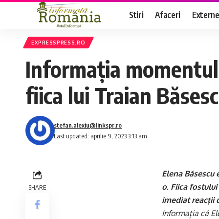
Stiri
Afaceri
Extern
EXPRESSPRESS.RO
Informația momentulu
fiica lui Traian Băses
stefan.alexiu@linkspr.ro
Last updated: aprilie 9, 2023 3:13 am
Elena Băsescu e
o. Fiica fostulu
SHARE
imediat reacții 
Informația că El