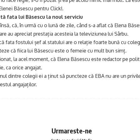
u face regie, s-o fi pozat și ea pe acolo nimic mai mult. Ea este
Elenei Băsescu pentru Click!.
 fata lui Băsescu la noul serviciu
însă, că, în urmă cu o lună de zile, când s-a aflat că Elena Băse
are au apreciat prestația acesteia la televiziunea lui Sârbu.
ă fata fostului șef al statului are o relație foarte bună cu colegi
teze că fiica lui Băsescu este o femeie cu mult bun simț.
onat, la acel moment, că Elena Băsescu este redactor pe politi
e, ca orice angajat.
nul dintre colegii ei a ținut să puncteze că EBA nu are un privile
 restul angajaților.
Urmareste-ne