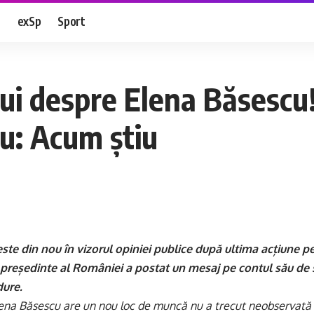
e
exSp
Sport
i despre Elena Băsescu!
cu: Acum știu
ste din nou în vizorul opiniei publice după ultima acțiune pe
i președinte al României a postat un mesaj pe contul său de s
dure.
ena Băsescu are un nou loc de muncă nu a trecut neobservată ș