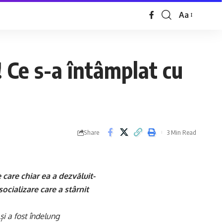
Aa
 Ce s-a întâmplat cu
Share
3 Min Read
 care chiar ea a dezvăluit-
ocializare care a stârnit
i a fost îndelung