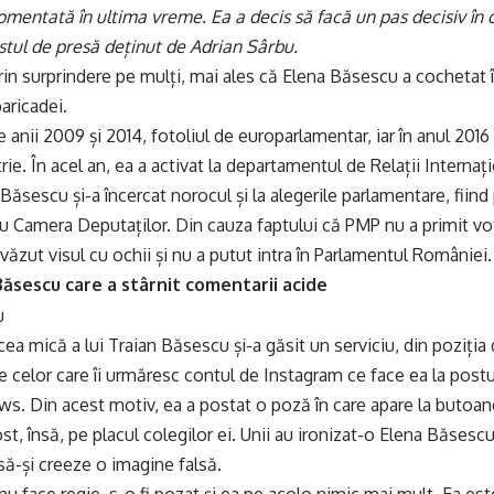
omentată în ultima vreme. Ea a decis să facă un pas decisiv în ca
tul de presă deținut de Adrian Sârbu.
rin surprindere pe mulți, mai ales că Elena Băsescu a cochetat în
aricadei.
e anii 2009 și 2014, fotoliul de europarlamentar, iar în anul 201
ie. În acel an, ea a activat la departamentul de Relații Internaț
 Băsescu și-a încercat norocul și la alegerile parlamentare, fiind
 Camera Deputaților. Din cauza faptului că PMP nu a primit vot
văzut visul cu ochii și nu a putut intra în Parlamentul României.
Băsescu care a stârnit comentarii acide
cea mică a lui Traian Băsescu și-a găsit un serviciu, din poziția
te celor care îi urmăresc contul de Instagram ce face ea la postu
s. Din acest motiv, ea a postat o poză în care apare la butoane
st, însă, pe placul colegilor ei. Unii au ironizat-o Elena Băsesc
să-și creeze o imagine falsă.