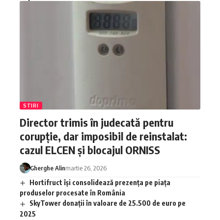
STIRI
Director trimis în judecată pentru
corupție, dar imposibil de reinstalat:
cazul ELCEN și blocajul ORNISS
Gherghe Alin
martie 26, 2026
Hortifruct își consolidează prezența pe piața
produselor procesate în România
SkyTower donații în valoare de 25.500 de euro pe
2025