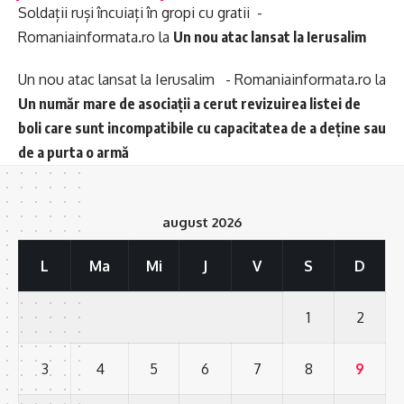
Soldații ruși încuiați în gropi cu gratii -
Romaniainformata.ro
la
Un nou atac lansat la Ierusalim
Un nou atac lansat la Ierusalim - Romaniainformata.ro
la
Un număr mare de asociații a cerut revizuirea listei de
boli care sunt incompatibile cu capacitatea de a deține sau
de a purta o armă
august 2026
L
Ma
Mi
J
V
S
D
1
2
3
4
5
6
7
8
9