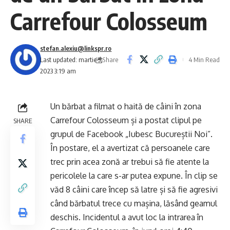
Carrefour Colosseum
stefan.alexiu@linkspr.ro
Share
Last updated: martie 3,
4 Min Read
2023 3:19 am
Un bărbat a filmat o haită de câini în zona
Carrefour Colosseum și a postat clipul pe
SHARE
grupul de Facebook
„Iubesc Bucureștii Noi”
.
În postare, el a avertizat că persoanele care
trec prin acea zonă ar trebui să fie atente la
pericolele la care s-ar putea expune. În clip se
văd 8 câini care încep să latre și să fie agresivi
când bărbatul trece cu mașina, lăsând geamul
deschis. Incidentul a avut loc la intrarea în