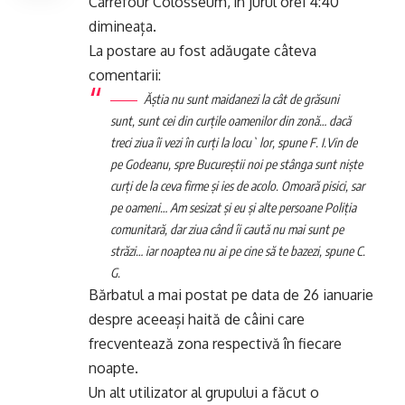
Carrefour Colosseum, în jurul orei 4:40
dimineața.
La postare au fost adăugate câteva
comentarii:
Ăștia nu sunt maidanezi la cât de grăsuni
sunt, sunt cei din curțile oamenilor din zonă… dacă
treci ziua îi vezi în curți la locu` lor, spune F. I.
Vin de
pe Godeanu, spre Bucureștii noi pe stânga sunt niște
curți de la ceva firme și ies de acolo. Omoară pisici, sar
pe oameni… Am sesizat și eu și alte persoane Poliția
comunitară, dar ziua când îi caută nu mai sunt pe
străzi… iar noaptea nu ai pe cine să te bazezi, spune C.
G.
Bărbatul a mai postat pe data de 26 ianuarie
despre aceeași haită de câini care
frecventează zona respectivă în fiecare
noapte.
Un alt utilizator al grupului a făcut o