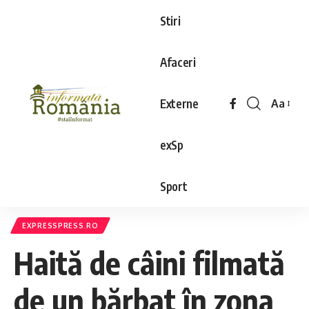
Stiri
Afaceri
Externe
Aa
exSp
Sport
EXPRESSPRESS.RO
Haită de câini filmată
de un bărbat în zona