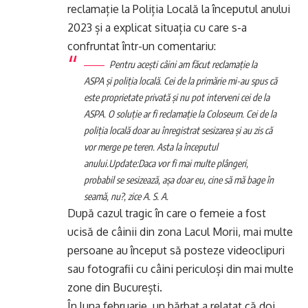
reclamație la Poliția Locală la începutul anului
2023 și a explicat situația cu care s-a
confruntat într-un comentariu:
Pentru acești câini am făcut reclamație la
ASPA și poliția locală. Cei de la primărie mi-au spus că
este proprietate privată și nu pot interveni cei de la
ASPA. O soluție ar fi reclamație la Coloseum. Cei de la
poliția locală doar au înregistrat sesizarea și au zis că
vor merge pe teren. Asta la începutul
anului.
Update:
Daca vor fi mai multe plângeri,
probabil se sesizează, așa doar eu, cine să mă bage în
seamă, nu?, zice A. S. A.
După cazul tragic în care o femeie a fost
ucisă de câinii din zona Lacul Morii, mai multe
persoane au început să posteze videoclipuri
sau fotografii cu câini periculoși din mai multe
zone din București.
În luna februarie, un bărbat a relatat că doi