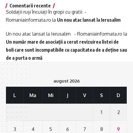
Comentarii recente
Soldații ruși încuiați în gropi cu gratii -
Romaniainformata.ro
la
Un nou atac lansat la Ierusalim
Un nou atac lansat la Ierusalim - Romaniainformata.ro
la
Un număr mare de asociații a cerut revizuirea listei de
boli care sunt incompatibile cu capacitatea de a deține sau
de a purta o armă
august 2026
L
Ma
Mi
J
V
S
D
1
2
3
4
5
6
7
8
9