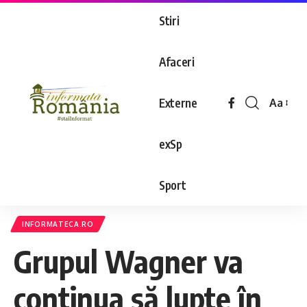
Stiri
Afaceri
Externe
Aa
exSp
Sport
INFORMATECA.RO
Grupul Wagner va
continua să lupte în