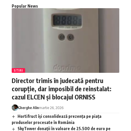
Popular News
STIRI
Director trimis în judecată pentru
corupție, dar imposibil de reinstalat:
cazul ELCEN și blocajul ORNISS
Gherghe Alin
martie 26, 2026
Hortifruct își consolidează prezența pe piața
produselor procesate în România
SkyTower donații în valoare de 25.500 de euro pe