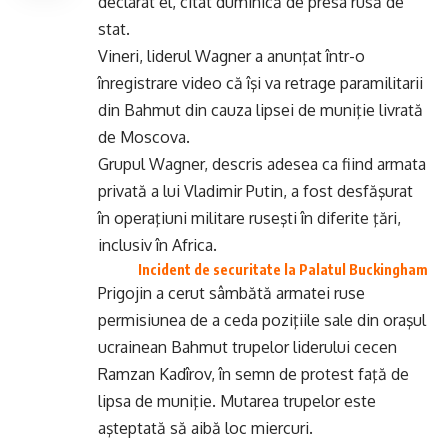
declarat el, citat duminică de presa rusă de
stat.
Vineri, liderul Wagner a anunţat într-o
înregistrare video că îşi va retrage paramilitarii
din Bahmut din cauza lipsei de muniţie livrată
de Moscova.
Grupul Wagner, descris adesea ca fiind armata
privată a lui Vladimir Putin, a fost desfăşurat
în operaţiuni militare ruseşti în diferite ţări,
inclusiv în Africa.
Incident de securitate la Palatul Buckingham
Prigojin a cerut sâmbătă armatei ruse
permisiunea de a ceda poziţiile sale din oraşul
ucrainean Bahmut trupelor liderului cecen
Ramzan Kadîrov, în semn de protest faţă de
lipsa de muniţie. Mutarea trupelor este
aşteptată să aibă loc miercuri.