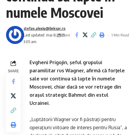
numele Moscovei
stefan.alexiu@linkspr.ro
Share
Last updated: mai 8, 2023
1 Min Read
3:05 am
Evgheni Prigojin, şeful grupului
paramilitar rus Wagner, afirmă că forţele
SHARE
sale vor continua să lupte în numele
Moscovei, chiar dacă se vor retrage din
oraşul strategic Bahmut din estul
Ucrainei.
„Luptătorii Wagner vor fi păstraţi pentru
operaţiuni viitoare de interes pentru Rusia”, a