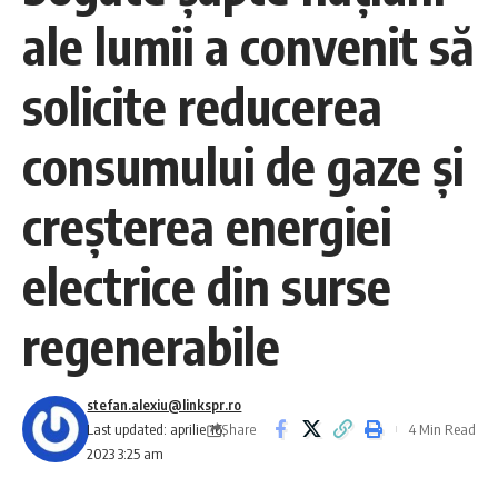
ale lumii a convenit să
solicite reducerea
consumului de gaze şi
creşterea energiei
electrice din surse
regenerabile
stefan.alexiu@linkspr.ro
Share
Last updated: aprilie 16,
4 Min Read
2023 3:25 am