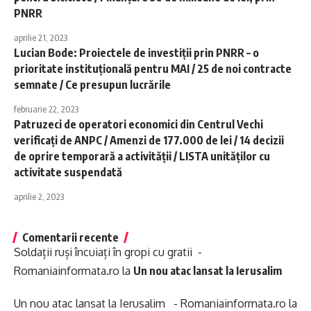
PNRR
aprilie 21, 2023
Lucian Bode: Proiectele de investiţii prin PNRR – o
prioritate instituţională pentru MAI / 25 de noi contracte
semnate / Ce presupun lucrările
februarie 22, 2023
Patruzeci de operatori economici din Centrul Vechi
verificaţi de ANPC / Amenzi de 177.000 de lei / 14 decizii
de oprire temporară a activităţii / LISTA unităţilor cu
activitate suspendată
aprilie 2, 2023
Comentarii recente
Soldații ruși încuiați în gropi cu gratii -
Romaniainformata.ro
la
Un nou atac lansat la Ierusalim
Un nou atac lansat la Ierusalim - Romaniainformata.ro
la