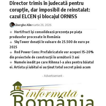
Director trimis în judecată pentru
corupție, dar imposibil de reinstalat:
cazul ELCEN și blocajul ORNISS
Gherghe Alin
martie 26, 2026
Hortifruct își consolidează prezența pe piața
produselor procesate în România
SkyTower donații în valoare de 25.500 de euro pe
2025
Red Power Cons: Prefabricatele vor acoperi 15–20%
din proiectele de construcții în următorii 3 ani
Numele inedit pe care Rihnna l-a ales pentru băiatul
ei. Artista și iubitul ei au ținut totul secret până acum
- Advertisement -