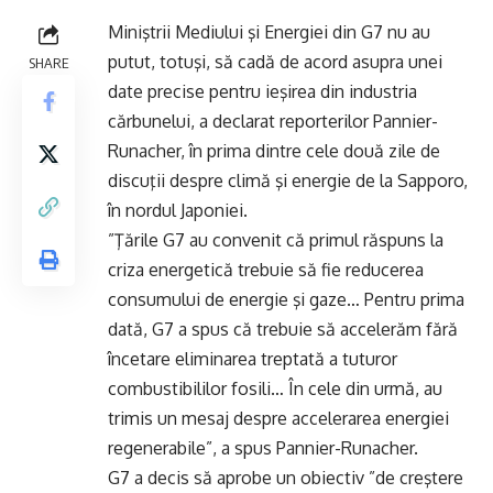
Miniştrii Mediului şi Energiei din G7 nu au
putut, totuşi, să cadă de acord asupra unei
SHARE
date precise pentru ieşirea din industria
cărbunelui, a declarat reporterilor Pannier-
Runacher, în prima dintre cele două zile de
discuţii despre climă şi energie de la Sapporo,
în nordul Japoniei.
”Ţările G7 au convenit că primul răspuns la
criza energetică trebuie să fie reducerea
consumului de energie şi gaze… Pentru prima
dată, G7 a spus că trebuie să accelerăm fără
încetare eliminarea treptată a tuturor
combustibililor fosili… În cele din urmă, au
trimis un mesaj despre accelerarea energiei
regenerabile”, a spus Pannier-Runacher.
G7 a decis să aprobe un obiectiv ”de creştere