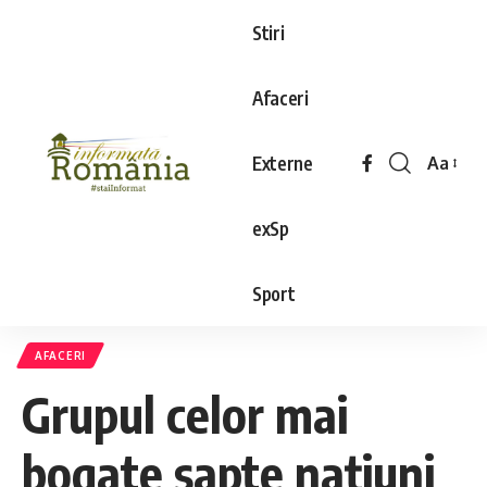
Stiri
Afaceri
Externe
Aa
exSp
Sport
AFACERI
Grupul celor mai
bogate şapte naţiuni