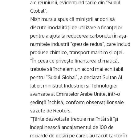
ale reuniunii, evidenţiind ţările din ”Sudul
Global”.
Nishimura a spus că miniştrii ar dori să
discute modalităţi de utilizare a finanţelor
pentru a ajuta la reducerea carbonului în aşa-
numitele industrii ”greu de redus”, care includ
produse chimice, transport maritim şi oţel.
”În ceea ce priveşte finanţarea climatică,
trebuie să încheiem un acord mai echitabil
pentru ”Sudul Global”, a declarat Sultan Al
Jaber, ministrul Industriei şi Tehnologiei
avansate al Emiratelor Arabe Unite, într-o
şedinţă închisă, conform observaţiilor sale
văzute de Reuters.
”Ţările dezvoltate trebuie mai întâi să îşi
îndeplinească angajamentul de 100 de
miliarde de dolari pe care l-au făcut ţărilor în