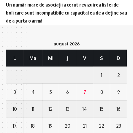
Un număr mare de asociații a cerut revizuirea listei de
boli care sunt incompatibile cu capacitatea de a deține sau
de a purta o armă
august 2026
L
Ma
Mi
J
V
S
D
1
2
3
4
5
6
7
8
9
10
11
12
13
14
15
16
17
18
19
20
21
22
23