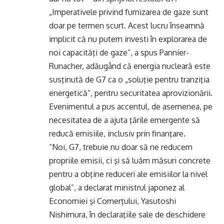
„Imperativele privind furnizarea de gaze sunt
doar pe termen scurt. Acest lucru înseamnă
implicit că nu putem investi în explorarea de
noi capacităţi de gaze”, a spus Pannier-
Runacher, adăugând că energia nucleară este
susţinută de G7 ca o „soluţie pentru tranziţia
energetică”, pentru securitatea aprovizionării.
Evenimentul a pus accentul, de asemenea, pe
necesitatea de a ajuta ţările emergente să
reducă emisiile, inclusiv prin finanţare.
”Noi, G7, trebuie nu doar să ne reducem
propriile emisii, ci şi să luăm măsuri concrete
pentru a obţine reduceri ale emisiilor la nivel
global”, a declarat ministrul japonez al
Economiei şi Comerţului, Yasutoshi
Nishimura, în declaraţiile sale de deschidere