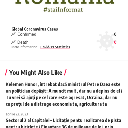
Global Coronavirus Cases
Confirmed
0
Death
0
More Information:
Covid-19 Statistics
You Might Also Like
Kelemen Hunor, întrebat dacă ministrul Petre Daea este
un politician depăşit: A muncit mult, dar nu a depins de el /
Tu vrei să ajuţi pe cel care este agresat, Ucraina, dar nu
cu preţul de a distruge economia ta, agricultura ta
aprilie 23, 2023
Sectorul 2 al Capitalei – Licitaţie pentu realizarea de pista
pentru biciclete / Finanţare 36 de milioane de lei, prin