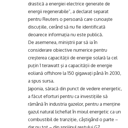
drastică a energiei electrice generate de
energii regenerabile”, a declarat separat
pentru Reuters o persoană care cunoaşte
discuţiile, cerând să nu fie identificată
deoarece informaţia nu este publică.
De asemenea, miniştrii par să ia în
considerare obiective numerice pentru
creşterea capacităţii de energie solară la cel
puţin 1 terawatt şi a capacităţii de energie
eoliană offshore la 150 gigawaţi până în 2030,
a spus sursa.
Japonia, săracă din punct de vedere energetic,
a făcut eforturi pentru ca investiţiile să
rămână în industria gazelor, pentru a menţine
gazul natural lichefiat în mixul energetic ca un
combustibil de tranziţie, câştigând o parte –
dar nu tot – din sprijinul restului G7.