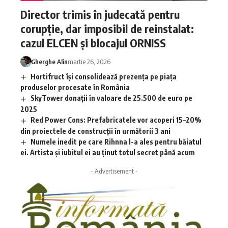
Director trimis în judecată pentru
corupție, dar imposibil de reinstalat:
cazul ELCEN și blocajul ORNISS
Gherghe Alin
martie 26, 2026
Hortifruct își consolidează prezența pe piața
produselor procesate în România
SkyTower donații în valoare de 25.500 de euro pe
2025
Red Power Cons: Prefabricatele vor acoperi 15–20%
din proiectele de construcții în următorii 3 ani
Numele inedit pe care Rihnna l-a ales pentru băiatul
ei. Artista și iubitul ei au ținut totul secret până acum
- Advertisement -