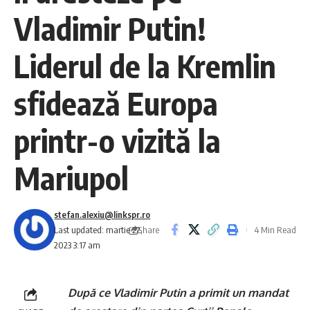
Vladimir Putin!
Liderul de la Kremlin
sfidează Europa
printr-o vizită la
Mariupol
stefan.alexiu@linkspr.ro
Share
Last updated: martie 22,
4 Min Read
2023 3:17 am
După ce Vladimir Putin a primit un mandat