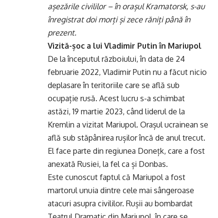
așezările civililor – în orașul Kramatorsk, s-au
înregistrat doi morți și zece răniți până în
prezent.
Vizită-șoc a lui Vladimir Putin în Mariupol
De la începutul războiului, în data de 24
februarie 2022, Vladimir Putin nu a făcut nicio
deplasare în teritoriile care se află sub
ocupație rusă. Acest lucru s-a schimbat
astăzi, 19 martie 2023, când liderul de la
Kremlin a vizitat Mariupol. Orașul ucrainean se
află sub stăpânirea rușilor încă de anul trecut.
El face parte din regiunea Donețk, care a fost
anexată Rusiei, la fel ca și Donbas.
Este cunoscut faptul că Mariupol a fost
martorul unuia dintre cele mai sângeroase
atacuri asupra civililor. Rușii au bombardat
Teatrul Dramatic din Mariupol, în care se