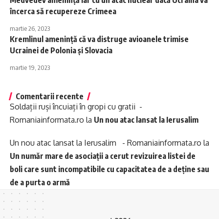
Medvedev ameninţă iar cu un atac nuclear dacă Ucraina va
încerca să recupereze Crimeea
martie 26, 2023
Kremlinul amenință că va distruge avioanele trimise
Ucrainei de Polonia și Slovacia
martie 19, 2023
Comentarii recente
Soldații ruși încuiați în gropi cu gratii -
Romaniainformata.ro
la
Un nou atac lansat la Ierusalim
Un nou atac lansat la Ierusalim - Romaniainformata.ro
la
Un număr mare de asociații a cerut revizuirea listei de
boli care sunt incompatibile cu capacitatea de a deține sau
de a purta o armă