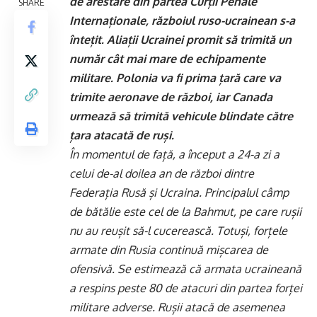
de arestare din partea Curții Penale
SHARE
Internaționale, războiul ruso-ucrainean s-a
întețit. Aliații Ucrainei promit să trimită un
număr cât mai mare de echipamente
militare. Polonia va fi prima țară care va
trimite aeronave de război, iar Canada
urmează să trimită vehicule blindate către
țara atacată de ruși.
În momentul de față, a început a 24-a zi a
celui de-al doilea an de război dintre
Federația Rusă și Ucraina. Principalul câmp
de bătălie este cel de la Bahmut, pe care rușii
nu au reușit să-l cucerească. Totuși, forțele
armate din Rusia continuă mișcarea de
ofensivă. Se estimează că armata ucraineană
a respins peste 80 de atacuri din partea forței
militare adverse. Rușii atacă de asemenea