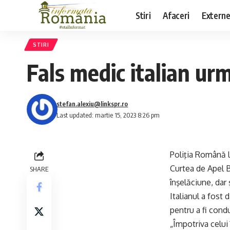
Stiri
Afaceri
Extern
STIRI
Fals medic italian urm
stefan.alexiu@linkspr.ro
Last updated: martie 15, 2023 8:26 pm
Poliţia Română l
Curtea de Apel B
SHARE
înşelăciune, dar 
Italianul a fost 
pentru a fi condu
„Împotriva celui