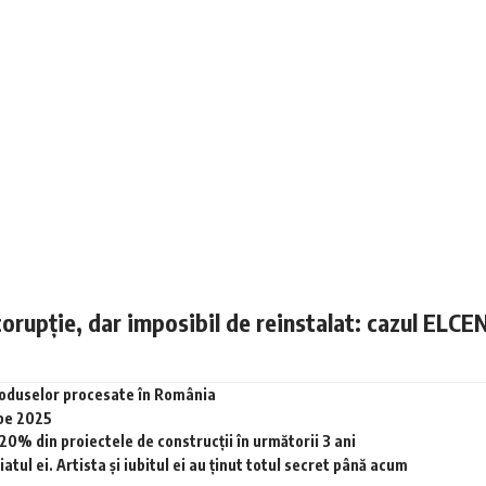
corupție, dar imposibil de reinstalat: cazul ELCE
produselor procesate în România
 pe 2025
0% din proiectele de construcții în următorii 3 ani
tul ei. Artista și iubitul ei au ținut totul secret până acum