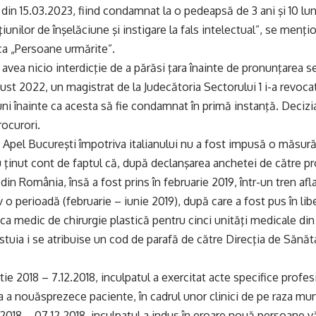
3 din 15.03.2023, fiind condamnat la o pedeapsă de 3 ani şi 10 lu
ţiunilor de înşelăciune şi instigare la fals intelectual”, se menţi
ca „Persoane urmărite”.
avea nicio interdicţie de a părăsi ţara înainte de pronunţarea se
gust 2022, un magistrat de la Judecătoria Sectorului 1 i-a revoc
 luni înainte ca acesta să fie condamnat în primă instanţă. Deciz
ocurori.
e Apel Bucureşti împotriva italianului nu a fost impusă o măsură 
u ţinut cont de faptul că, după declanşarea anchetei de către pr
din România, însă a fost prins în februarie 2019, într-un tren afla
 o perioadă (februarie – iunie 2019), după care a fost pus în lib
at ca medic de chirurgie plastică pentru cinci unităţi medicale d
stuia i se atribuise un cod de parafă de către Direcţia de Sănăt
ie 2018 – 7.12.2018, inculpatul a exercitat acte specifice profesi
a a nouăsprezece paciente, în cadrul unor clinici de pe raza muni
2018 – 07.12.2018, inculpatul a indus în eroare nouă persoane v