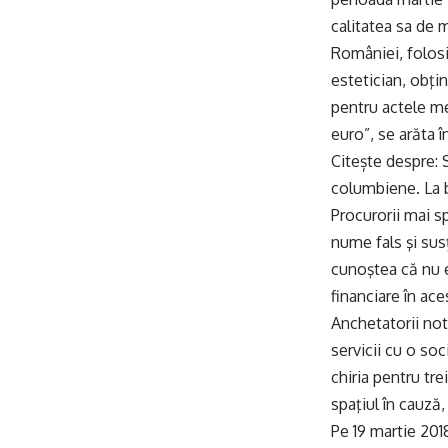
calitatea sa de m
României, folosi
estetician, obţi
pentru actele me
euro”, se arăta 
Citește despre:
columbiene. La b
Procurorii mai s
nume fals şi susţ
cunoştea că nu e
financiare în ace
Anchetatorii not
servicii cu o so
chiria pentru tre
spaţiul în cauză
Pe 19 martie 201