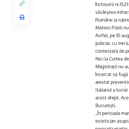
închisorii nr.152
săvârşirea infrac
Române la rubri
Matteo Politi nu 
Astfel, pe 10 au
judiciar, cu trei
contestată de pr
Nici la Curtea d
Magistraţii nu a
încercat să fugă 
arestat preventiv
Italianul a lucr
acest drept. Ace
Bucureşti.
„În perioada mart
estetician asupr
perioada martie 