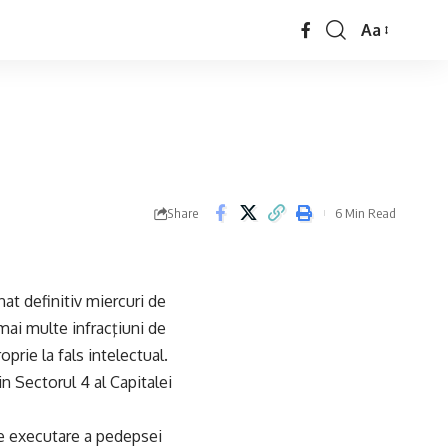
Aa
Share
6 Min Read
at definitiv miercuri de
 mai multe infracţiuni de
oprie la fals intelectual.
in Sectorul 4 al Capitalei
de executare a pedepsei