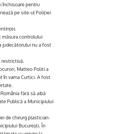
ni închisoare pentru
onează pe site-ul Poliţiei
ntinţei.
at măsura controlului
ia judecătorului nu a fost
restrictivă.
ocurori, Matteo Politi a
t în vama Curtici. A fost
ertate.
in România fără să aibă
ate Publică a Municipiului
ei de chirurg plastician-
cipiului Bucureşti. În
ătămate cu privire la