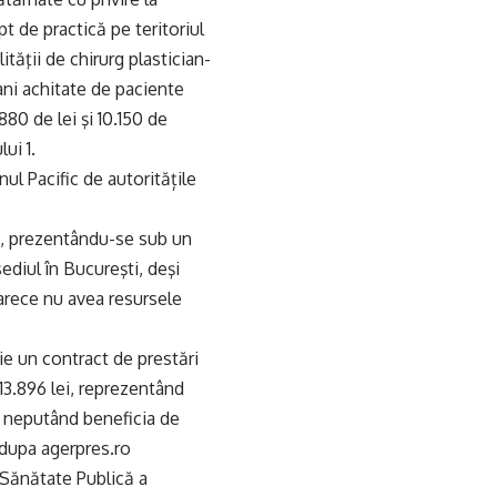
pt de practică pe teritoriul
tăţii de chirurg plastician-
ani achitate de paciente
80 de lei şi 10.150 de
ui 1.
l Pacific de autoritățile
ci, prezentându-se sub un
sediul în Bucureşti, deşi
oarece nu avea resursele
ie un contract de prestări
13.896 lei, reprezentând
ici neputând beneficia de
r dupa agerpres.ro
e Sănătate Publică a