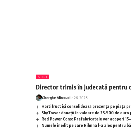
STIRI
Director trimis în judecată pentru 
Gherghe Alin
martie 26, 2026
Hortifruct își consolidează prezența pe piața 
SkyTower donații în valoare de 25.500 de euro
Red Power Cons: Prefabricatele vor acoperi 15–2
Numele inedit pe care Rihnna l-a ales pentru băia