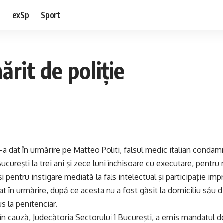
e
exSp
Sport
ărit de poliție
-a dat în urmărire pe Matteo Politi, falsul medic italian condamn
ucureşti la trei ani şi zece luni închisoare cu executare, pentru
şi pentru instigare mediată la fals intelectual şi participaţie impr
dat în urmărire, după ce acesta nu a fost găsit la domiciliu său d
s la penitenciar.
 în cauză, Judecătoria Sectorului 1 Bucureşti, a emis mandatul 