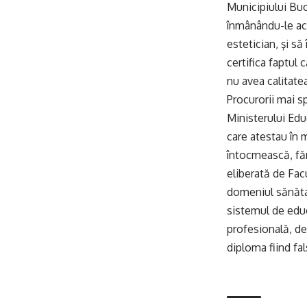
Municipiului Buc
înmânându-le act
estetician, şi să
certifica faptul
nu avea calitatea
Procurorii mai s
Ministerului Edu
care atestau în m
întocmească, făr
eliberată de Fac
domeniul sănătat
sistemul de educ
profesională, de
diploma fiind fal