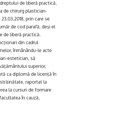
reptului de liberă practică,
a de chirurg plastician-
 23.03.2018, prin care se
umăr de cod parafă, deşi el
e de liberă practică.
cţionari din cadrul
omelor, înmânându-le acte
ian-estetician, să
nvăţământului superior,
ută ca diplomă de licenţă în
trăinătate, raportat la
erea la cursuri de formare
facultatea în cauză,