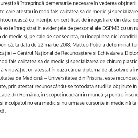
ureşti să întreprindă demersurile necesare în vederea obţinerii d
e care atestau în mod fals calitatea sa de medic şi specializare
 întocmească cu intenţie un certificat de înregistrare din data de
 că este înregistrat în evidenţele de personal ale DSPMB cu un n
 de medic şi, pe cale de consecinţă, nu îndeplinea nici condiţiil
pun că, la data de 22 martie 2018, Matteo Politi a determinat fun
caţiei – Centrul Naţional de Recunoaştere şi Echivalare a Dipl
od fals calitatea sa de medic şi specializarea de chirurg plastic
ă vinovăţie, un atestat în baza căruia diploma de absolvire a î
ultatea de Medicină – Universitatea din Priştina, este recunosc
e, prin atestat recunoscându-se totodată studiile obţinute în s
aţie din România, în scopul încadrării în muncă şi pentru înscri
şi inculpatul nu era medic şi nu urmase cursurile în medicină la 
să.