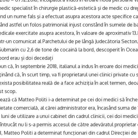
edic specialist în chirurgie plastică-estetică şi de medic cu dre
nd un nume fals şi a efectuat asupra acestora acte specifice cali
nând astfel un folos patrimonial injust constând în sumele de b
dicale exercitate asupra acestora, în valoare de aproximativ 13.8
într-un comunicat al Parchetului de pe lângă Judecătoria Sectorul
Submarin cu 2,6 de tone de cocaină la bord, descoperit în Oceanu
ord erau și doi decedați
pun că, în septembrie 2018, italianul a indus în eroare doi medi
inând că, în scurt timp, va fi proprietarul unei clinici private cu 
xista posibilitatea reală de a face achiziţia în acel termen, de
st scop.
ează că Matteo Politi i-a determinat pe cei doi medici să înche
cietate comercială, al cărei administrator era, încasând suma de 
i luni de utilizare a unui cabinet din cadrul clinicii, cei doi med
, întrucât nu li s-a permis accesul de către adevăratul proprieta
8, Matteo Politi a determinat funcţionari din cadrul Direcţiei d