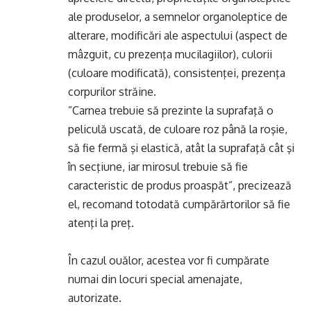
ale produselor, a semnelor organoleptice de
alterare, modificări ale aspectului (aspect de
mâzguit, cu prezenţa mucilagiilor), culorii
(culoare modificată), consistenţei, prezenţa
corpurilor străine.
”Carnea trebuie să prezinte la suprafaţă o
peliculă uscată, de culoare roz până la roşie,
să fie fermă şi elastică, atât la suprafaţă cât şi
în secţiune, iar mirosul trebuie să fie
caracteristic de produs proaspăt”, precizează
el, recomand totodată cumpărărtorilor să fie
atenţi la preţ.
În cazul ouălor, acestea vor fi cumpărate
numai din locuri special amenajate,
autorizate.