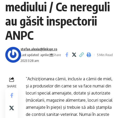
mediului / Ce nereguli
au găsit inspectorii
ANPC
stefan.alexiu@linkspr.ro
Share
Last updated: aprilie 10,
5 Min Read
2023 3:28 am
”Achiziţionarea cărnii, inclusiv a cărnii de miel,
şi a produselor din carne se va face numai din
SHARE
locuri special amenajate, dotate şi autorizate
(măcelarii, magazine alimentare, locuri special
amenajate în pieţe) şi trebuie să aibă ştampila
de control sanitar-veterinar. Numai în aceste