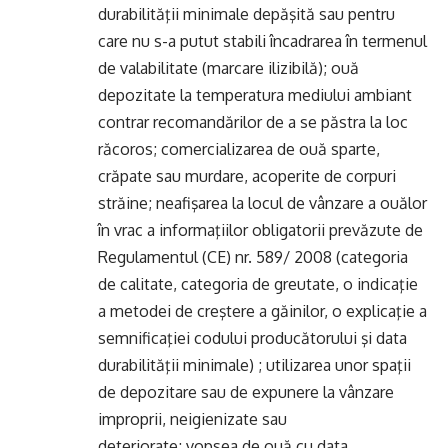
durabilităţii minimale depăşită sau pentru
care nu s-a putut stabili încadrarea în termenul
de valabilitate (marcare ilizibilă); ouă
depozitate la temperatura mediului ambiant
contrar recomandărilor de a se păstra la loc
răcoros; comercializarea de ouă sparte,
crăpate sau murdare, acoperite de corpuri
străine; neafişarea la locul de vânzare a ouălor
în vrac a informaţiilor obligatorii prevăzute de
Regulamentul (CE) nr. 589/ 2008 (categoria
de calitate, categoria de greutate, o indicaţie
a metodei de creştere a găinilor, o explicaţie a
semnificaţiei codului producătorului şi data
durabilităţii minimale) ; utilizarea unor spaţii
de depozitare sau de expunere la vânzare
improprii, neigienizate sau
deteriorate; vopsea de ouă cu data