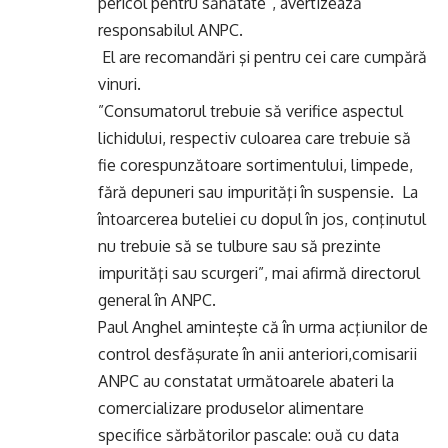
pericol pentru sănătate”, avertizează
responsabilul ANPC.
El are recomandări şi pentru cei care cumpără
vinuri.
”Consumatorul trebuie să verifice aspectul
lichidului, respectiv culoarea care trebuie să
fie corespunzătoare sortimentului, limpede,
fără depuneri sau impurităţi în suspensie. La
întoarcerea buteliei cu dopul în jos, conţinutul
nu trebuie să se tulbure sau să prezinte
impurităţi sau scurgeri”, mai afirmă directorul
general în ANPC.
Paul Anghel aminteşte că în urma acţiunilor de
control desfăşurate în anii anteriori,comisarii
ANPC au constatat următoarele abateri la
comercializare produselor alimentare
specifice sărbătorilor pascale: ouă cu data