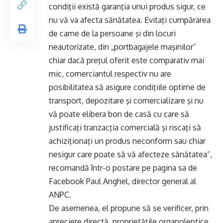
condiţii există garanţia unui produs sigur, ce
nu vă va afecta sănătatea. Evitaţi cumpărarea
de carne de la persoane şi din locuri
neautorizate, din „portbagajele maşinilor”
chiar dacă preţul oferit este comparativ mai
mic, comerciantul respectiv nu are
posibilitatea să asigure condiţiile optime de
transport, depozitare şi comercializare şi nu
vă poate elibera bon de casă cu care să
justificaţi tranzacţia comercială şi riscaţi să
achiziţionaţi un produs neconform sau chiar
nesigur care poate să vă afecteze sănătatea”,
recomandă într-o postare pe pagina sa de
Facebook Paul Anghel, director general al
ANPC.
De asemenea, el propune să se verificer, prin
apreciere directă, proprietăţile organoleptice