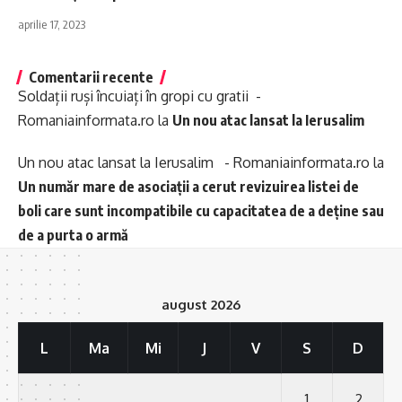
aprilie 17, 2023
Comentarii recente
Soldații ruși încuiați în gropi cu gratii -
Romaniainformata.ro
la
Un nou atac lansat la Ierusalim
Un nou atac lansat la Ierusalim - Romaniainformata.ro
la
Un număr mare de asociații a cerut revizuirea listei de
boli care sunt incompatibile cu capacitatea de a deține sau
de a purta o armă
august 2026
L
Ma
Mi
J
V
S
D
1
2