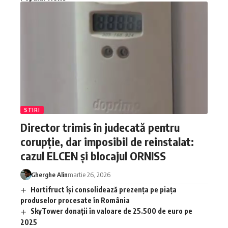
STIRI
Director trimis în judecată pentru
corupție, dar imposibil de reinstalat:
cazul ELCEN și blocajul ORNISS
Gherghe Alin
martie 26, 2026
Hortifruct își consolidează prezența pe piața
produselor procesate în România
SkyTower donații în valoare de 25.500 de euro pe
2025