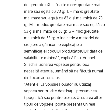
de greutate) XL – foarte mare: greutate mai
mare sau egală cu 73 g; L – mare: greutate
mai mare sau egală cu 63 g şi mai mică de 73
g; M – mediu: greutate mai mare sau egală cu
53 g şi mai mică de 63 g; S – mic: greutate
mai mică de 53 g; o indicaţie a metodei de
creştere a găinilor; o explicaţie a
semnificaţiei codului producătorului; data de
valabilitate minimă”, explică Paul Anghel.
Şi achiziţionarea vopselei pentru ouă
necesită atenţie, urmând să fie făcută numai
din locuri autorizate.
”Atentie! La vopsirea ouălor nu utilizaţi
vopsea pentru alte destinaţii, precum cea
tipografică sau pentru textile. Utilizarea altor
tipuri de vopsele, poate prezenta un real