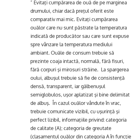
” Evitaţi cumpărarea de ouă de pe marginea
drumului, chiar dacă preţul oferit este
comparativ mai mic. Evitaţi cumpărarea
ouălor care nu sunt păstrate la temperatura
indicată de producător sau care sunt expuse
spre vânzare la temperatura mediului
ambiant. Ouăle de consum trebuie să
prezinte coaja intactă, normală, fără fisuri,
fără corpuri şi mirosuri străine. La spargerea
oului, albuşul trebuie să fie de consistenţă
densă, transparent, iar gălbenuşul
semiglobulos, uşor aplatizat şi bine delimitat
de albuş. În cazul ouălor vândute în vrac,
trebuie comunicate vizibil, cu uşurinţă şi
perfect lizibil, informaţiile privind: categoria
de calitate (A); categoria de greutate
(clasamentul ouălor din categoria A în funcţie