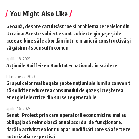
You Might Also Like
Geoană, despre cazul Bâstroe şi problema cerealelor din
Ucraina: Aceste subiecte sunt subiecte gingaşe şi de
aceea e bine să le abordăm într-o manieră constructivă şi
să găsim răspunsul în comun
aprilie 18, 2023
Acţiunile Raiffeisen Bank International , în scădere
februarie 22, 2023
Grupul celor mai bogate şapte naţiuni ale lumii a convenit
să solicite reducerea consumului de gaze şi creşterea
energiei electrice din surse regenerabile
aprilie 16, 2023
Senat: Proiect prin care operatorii economici nu mai au
obligaţia să reînnoiască anual acordul de funcţionare,
dacă în activitatea lor nu apar modificări care să afecteze
autorizaţia respectivă