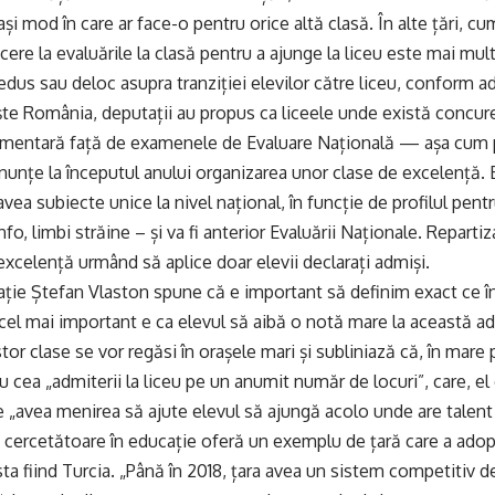
și mod în care ar face-o pentru orice altă clasă. În alte țări, cum
ere la evaluările la clasă pentru a ajunge la liceu este mai mult
edus sau deloc asupra tranziției elevilor către liceu, conform a
ște România, deputații au propus ca liceele unde există concu
imentară față de examenele de Evaluare Națională — așa cum 
unțe la începutul anului organizarea unor clase de excelență.
avea subiecte unice la nivel național, în funcție de profilul pen
nfo, limbi străine – și va fi anterior Evaluării Naționale. Reparti
excelență urmând să aplice doar elevii declarați admiși.
ație Ștefan Vlaston spune că e important să definim exact ce 
 cel mai important e ca elevul să aibă o notă mare la această ad
tor clase se vor regăsi în orașele mari și subliniază că, în mar
cea „admiterii la liceu pe un anumit număr de locuri”, care, el
 „avea menirea să ajute elevul să ajungă acolo unde are talent ș
 cercetătoare în educație oferă un exemplu de țară care a adop
a fiind Turcia. „Până în 2018, țara avea un sistem competitiv de 