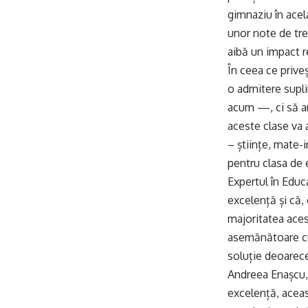
gimnaziu în acela
unor note de trec
aibă un impact r
În ceea ce prive
o admitere supl
acum —, ci să an
aceste clase va 
– științe, mate-i
pentru clasa de 
Expertul în Educ
excelență și că,
majoritatea aces
asemănătoare cu 
soluție deoarece
Andreea Enașcu,
excelență, aceast