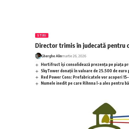
STIRI
Director trimis în judecată pentru 
Gherghe Alin
martie 26, 2026
Hortifruct își consolidează prezența pe piața 
SkyTower donații în valoare de 25.500 de euro
Red Power Cons: Prefabricatele vor acoperi 15–2
Numele inedit pe care Rihnna l-a ales pentru băia