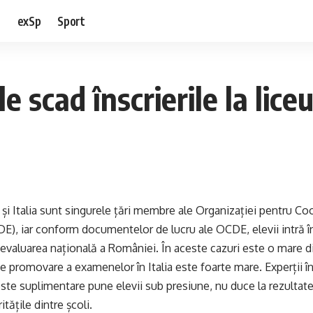
e
exSp
Sport
e scad înscrierile la lice
 și Italia sunt singurele țări membre ale Organizației pentru Co
), iar conform documentelor de lucru ale OCDE, elevii intră 
valuarea națională a României. În aceste cazuri este o mare dif
 de promovare a examenelor în Italia este foarte mare. Experții î
ste suplimentare pune elevii sub presiune, nu duce la rezultate
tățile dintre școli.