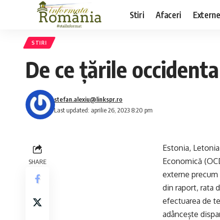
Stiri
Afaceri
Extern
STIRI
De ce țările occidental
stefan.alexiu@linkspr.ro
Last updated: aprilie 26, 2023 8:20 pm
Estonia, Letonia
Economică (OCDE
SHARE
externe precum e
din raport, rata
efectuarea de te
adâncește dispari