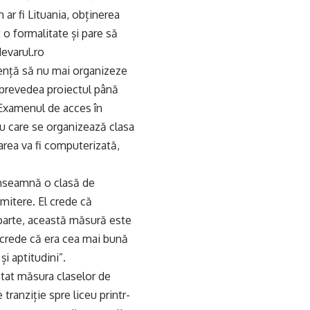
 ar fi Lituania, obținerea
 o formalitate și pare să
devarul.ro
rență să nu mai organizeze
prevedea proiectul până
 Examenul de acces în
tru care se organizează clasa
zarea va fi computerizată,
înseamnă o clasă de
mitere. El crede că
e parte, această măsură este
 crede că era cea mai bună
i aptitudini”.
tat măsura claselor de
tranziție spre liceu printr-