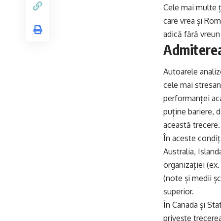
Cele mai multe ț
care vrea și Rom
adică fără vreun
Admiterea 
Autoarele analiz
cele mai stresan
performanței aca
puține bariere, d
această trecere.
În aceste condiți
Australia, Islan
organizației (ex.
(note și medii șc
superior.
În Canada și Stat
privește trecerea