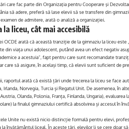
ări care fac parte din Organizaţia pentru Cooperare şi Dezvol
ânia să adere, preferă să lase elevii să se transfere din gimnazi
 examen de admitere, arată o analiză a organizației.
la liceu, cât mai accesibilă
ei OCDE arată că această tranziție de la gimnaziu la liceu este
te din viața unui adolescent, putând avea un efect negativ asupr
demice a acestuia”, fapt pentru care sunt recomandate tranziți
ar care să asigure, în același timp, că elevii sunt suficient de p
i, raportul arată că există țări unde trecerea la liceu se face aut
da, Irlanda, Norvegia, Turcia și Regatul Unit. De asemenea, în al
 Austria, Olanda, Polonia, Franța, Finlanda, Ungaria), evaluarea la
olare) la finalul gimnaziului certifică absolvirea și accesul în 
ele Unite nu există nicio distincție formală pentru elevi, profes
 la învățământul liceal. În aceste țări, elevilor li se cere doar s