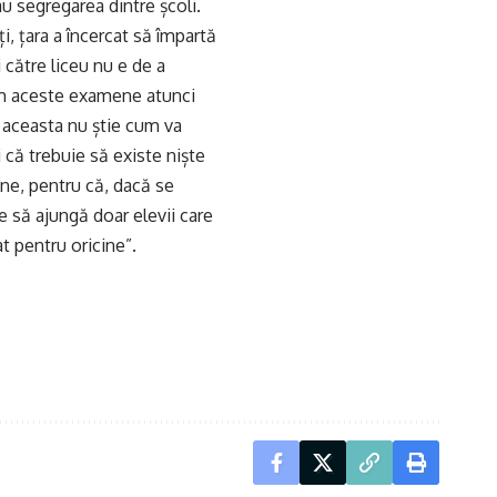
u segregarea dintre școli.
i, țara a încercat să împartă
i către liceu nu e de a
ăm aceste examene atunci
, aceasta nu știe cum va
 că trebuie să existe niște
iune, pentru că, dacă se
e să ajungă doar elevii care
t pentru oricine”.