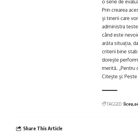
o serie de evalu
Prin crearea ace
și tinerii care v
administra test
când este nevoie
arăta situația, d
criterii bine sta
dorește performa
merită. „Pentru 
Citește și:
Peste 
TAGGED:
liceu
o
Share This Article