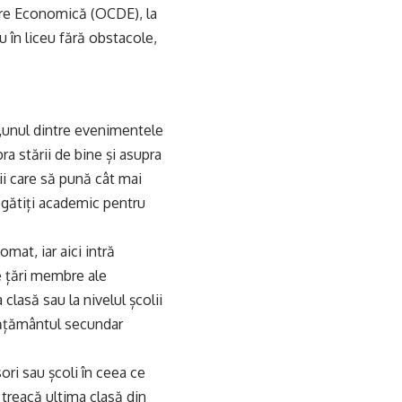
tare Economică (OCDE), la
u în liceu fără obstacole,
 „unul dintre evenimentele
a stării de bine și asupra
i care să pună cât mai
regătiți academic pentru
omat, iar aici intră
te țări membre ale
 clasă sau la nivelul școlii
învățământul secundar
ori sau școli în ceea ce
ă treacă ultima clasă din