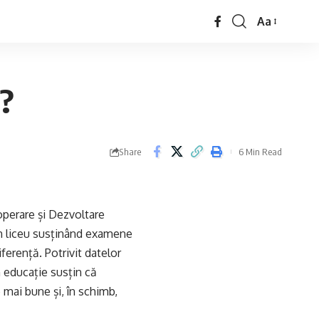
Aa
u?
Share
6 Min Read
operare și Dezvoltare
în liceu susținând examene
erență. Potrivit datelor
n educație susțin că
 mai bune și, în schimb,