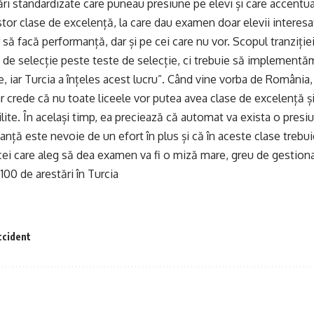
ări standardizate care puneau presiune pe elevi și care accentua
stor clase de excelență, la care dau examen doar elevii interesaț
or să facă performanță, dar și pe cei care nu vor. Scopul tranziție
e de selecție peste teste de selecție, ci trebuie să implement
, iar Turcia a înțeles acest lucru”. Când vine vorba de România
ar crede că nu toate liceele vor putea avea clase de excelență și
bilite. În același timp, ea preciează că automat va exista o pres
nță este nevoie de un efort în plus și că în aceste clase trebui
cei care aleg să dea examen va fi o miză mare, greu de gestiona
100 de arestări în Turcia
ccident