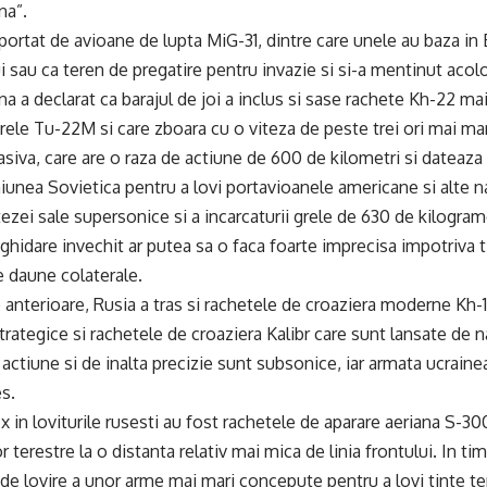
na”.
sportat de avioane de lupta MiG-31, dintre care unele au baza in 
lui sau ca teren de pregatire pentru invazie si si-a mentinut acol
a a declarat ca barajul de joi a inclus si sase rachete Kh-22 mai
ele Tu-22M si care zboara cu o viteza de peste trei ori mai mar
iva, care are o raza de actiune de 600 de kilometri si dateaza d
iunea Sovietica pentru a lovi portavioanele americane si alte n
tezei sale supersonice si a incarcaturii grele de 630 de kilogram
ghidare invechit ar putea sa o faca foarte imprecisa impotriva t
e daune colaterale.
le anterioare, Rusia a tras si rachetele de croaziera moderne Kh-
rategice si rachetele de croaziera Kalibr care sunt lansate de 
 actiune si de inalta precizie sunt subsonice, iar armata ucraine
s.
ix in loviturile rusesti au fost rachetele de aparare aeriana S-3
r terestre la o distanta relativ mai mica de linia frontului. In ti
 de lovire a unor arme mai mari concepute pentru a lovi tinte te