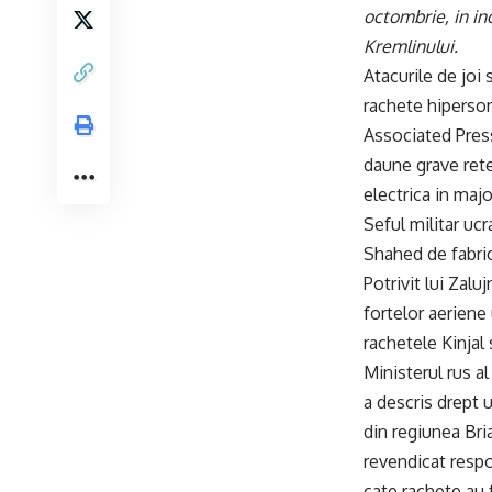
octombrie, in in
Kremlinului.
Atacurile de joi
rachete hiperson
Associated Press,
daune grave retel
electrica in majo
Seful militar ucr
Shahed de fabric
Potrivit lui Zalu
fortelor aeriene 
rachetele Kinjal 
Ministerul rus al
a descris drept 
din regiunea Bria
revendicat respo
cate rachete au 