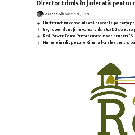
Director trimis în judecată pentru 
Gherghe Alin
martie 26, 2026
Hortifruct își consolidează prezența pe piața 
SkyTower donații în valoare de 25.500 de euro
Red Power Cons: Prefabricatele vor acoperi 15–2
Numele inedit pe care Rihnna l-a ales pentru băia