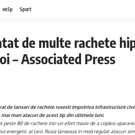
exSp
Sport
 atat de multe rachete hi
joi – Associated Press
al de lansari de rachete rusesti impotriva infrastructurii civ
 mai mari atacuri de acest tip din ultimele luni.
sat peste 80 de rachete intr-un efort masiv de a coplesi aparar
mul energetic al tarii. Rusia lanseaza in mod regulat atacuri si