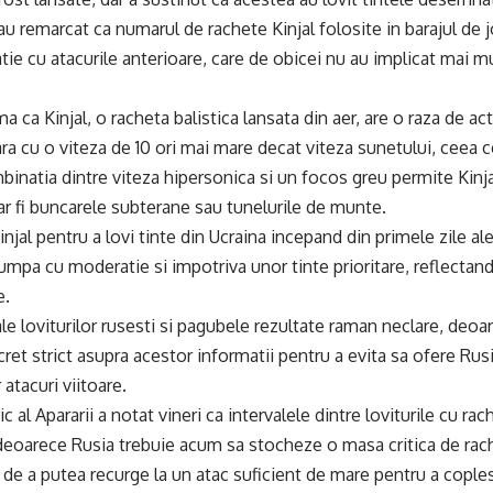
i au remarcat ca numarul de rachete Kinjal folosite in barajul de 
ie cu atacurile anterioare, care de obicei nu au implicat mai mu
a ca Kinjal, o racheta balistica lansata din aer, are o raza de a
ara cu o viteza de 10 ori mai mare decat viteza sunetului, ceea 
binatia dintre viteza hipersonica si un focos greu permite Kinja
 ar fi buncarele subterane sau tunelurile de munte.
injal pentru a lovi tinte din Ucraina incepand din primele zile ale
mpa cu moderatie si impotriva unor tinte prioritare, reflectan
e.
ale loviturilor rusesti si pagubele rezultate raman neclare, deoa
cret strict asupra acestor informatii pentru a evita sa ofere Rus
 atacuri viitoare.
ic al Apararii a notat vineri ca intervalele dintre loviturile cu r
„deoarece Rusia trebuie acum sa stocheze o masa critica de rac
e de a putea recurge la un atac suficient de mare pentru a coples