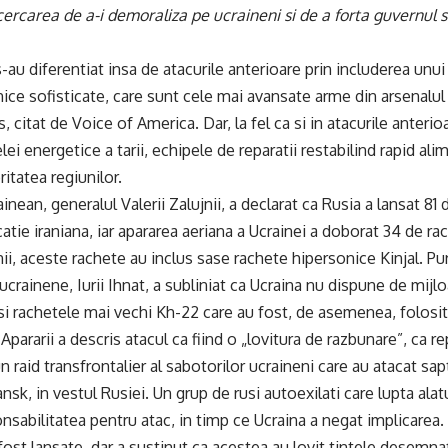
cercarea de a-i demoraliza pe ucraineni si de a forta guvernul s
 s-au diferentiat insa de atacurile anterioare prin includerea un
ice sofisticate, care sunt cele mai avansate arme din arsenalul
 citat de Voice of America. Dar, la fel ca si in atacurile anteri
ei energetice a tarii, echipele de reparatii restabilind rapid al
ritatea regiunilor.
ainean, generalul Valerii Zalujnii, a declarat ca Rusia a lansat 81
atie iraniana, iar apararea aeriana a Ucrainei a doborat 34 de ra
jnii, aceste rachete au inclus sase rachete hipersonice Kinjal. Pu
ucrainene, Iurii Ihnat, a subliniat ca Ucraina nu dispune de mijl
si rachetele mai vechi Kh-22 care au fost, de asemenea, folosite 
 Apararii a descris atacul ca fiind o „lovitura de razbunare”, ca 
un raid transfrontalier al sabotorilor ucraineni care au atacat s
nsk, in vestul Rusiei. Un grup de rusi autoexilati care lupta alat
nsabilitatea pentru atac, in timp ce Ucraina a negat implicarea
fost lansate, dar a sustinut ca acestea au lovit tintele desemna