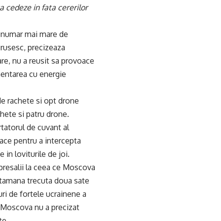
a cedeze in fata cererilor
ui numar mai mare de
 rusesc, precizeaza
oare, nu a reusit sa provoace
imentarea cu energie
 de rachete si opt drone
chete si patru drone.
rtatorul de cuvant al
oace pentru a intercepta
in loviturile de joi.
represalii la ceea ce Moscova
aptamana trecuta doua sate
uri de fortele ucrainene a
. Moscova nu a precizat
te.