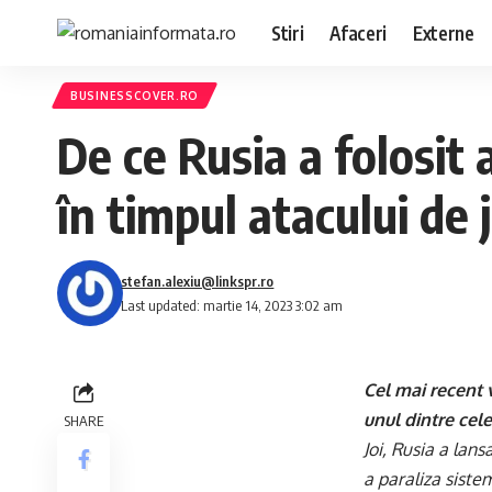
Stiri
Afaceri
Externe
BUSINESSCOVER.RO
De ce Rusia a folosit
în timpul atacului de 
stefan.alexiu@linkspr.ro
Last updated: martie 14, 2023 3:02 am
Cel mai recent v
unul dintre cele
SHARE
Joi, Rusia a lan
a paraliza siste