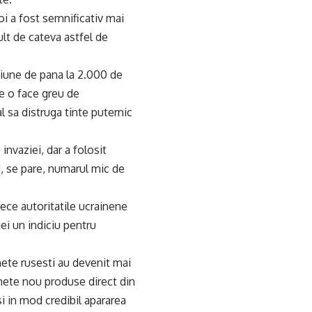
joi a fost semnificativ mai
lt de cateva astfel de
ctiune de pana la 2.000 de
ce o face greu de
l sa distruga tinte puternic
 invaziei, dar a folosit
d, se pare, numarul mic de
rece autoritatile ucrainene
iei un indiciu pentru
achete rusesti au devenit mai
hete nou produse direct din
i in mod credibil apararea