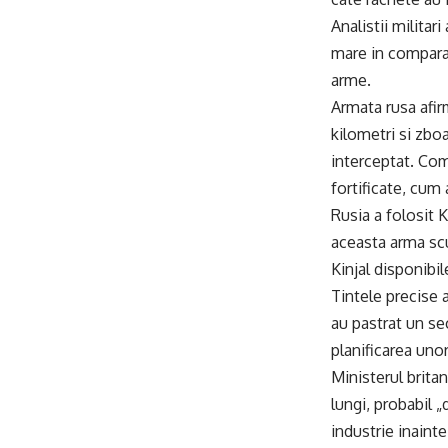
Analistii militar
mare in comparat
arme.
Armata rusa afirm
kilometri si zbo
interceptat. Com
fortificate, cum
Rusia a folosit K
aceasta arma scu
Kinjal disponibil
Tintele precise 
au pastrat un se
planificarea unor
Ministerul britan
lungi, probabil 
industrie inaint