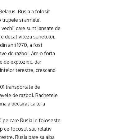
Belarus. Rusia a folosit
o trupele si armele.
 vechi, care sunt lansate de
e decat viteza sunetului.
in anii 1970, a fost
ave de razboi. Are o forta
e de explozibil, dar
intelor terestre, crescand
101 transportate de
navele de razboi. Rachetele
ana a declarat ca le-a
00 pe care Rusia le foloseste
mp ce focosul sau relativ
restre, Rusia pare sa aiba