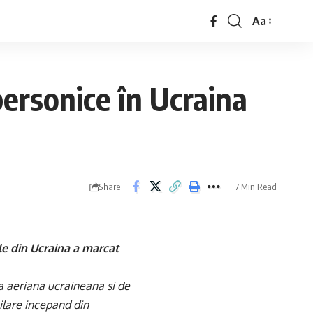
Aa
personice în Ucraina
Share
7 Min Read
ile din Ucraina a marcat
ea aeriana ucraineana si de
milare incepand din