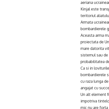
aeriana ucrainea
Kinjal este tran
teritoriul aliatu
Armata ucrainean
bombardierele gr
Aceasta arma mas
proiectata de Un
mare datorita vi
sistemul sau de 
probabilitatea d
Ca si in lovituri
bombardierele st
cu raza lunga de
angajat cu succe
Un alt element f
impotriva tintelo
mic nu are forta